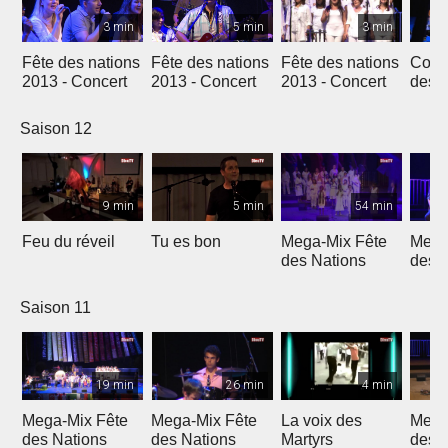
3 min
5 min
3 min
Fête des nations
Fête des nations
Fête des nations
Conc
2013 - Concert
2013 - Concert
2013 - Concert
des n
(201
Saison 12
9 min
5 min
54 min
Feu du réveil
Tu es bon
Mega-Mix Fête
Mega
des Nations
des 
Saison 11
19 min
26 min
4 min
Mega-Mix Fête
Mega-Mix Fête
La voix des
Mega
des Nations
des Nations
Martyrs
des 