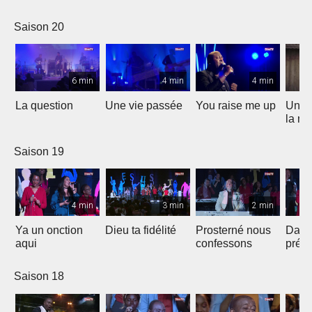
Saison 20
6 min
4 min
4 min
La question
Une vie passée
You raise me up
Une b
la me
Saison 19
4 min
3 min
2 min
Ya un onction
Dieu ta fidélité
Prosterné nous
Dans
aqui
confessons
prés
Saison 18