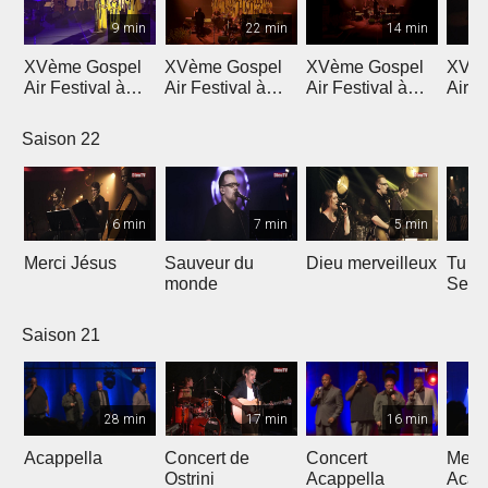
9 min
22 min
14 min
XVème Gospel
XVème Gospel
XVème Gospel
XVèm
Air Festival à
Air Festival à
Air Festival à
Air F
Martigny
Martigny
Martigny
Mart
Saison 22
6 min
7 min
5 min
Merci Jésus
Sauveur du
Dieu merveilleux
Tu es
monde
Seig
Saison 21
28 min
17 min
16 min
Acappella
Concert de
Concert
Mega
Ostrini
Acappella
Acap