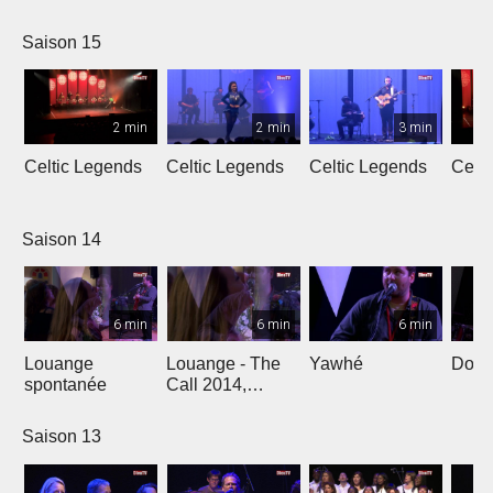
L'Oméga
Saison 15
2 min
2 min
3 min
Celtic Legends
Celtic Legends
Celtic Legends
Celt
Saison 14
6 min
6 min
6 min
Louange
Louange - The
Yawhé
Down 
spontanée
Call 2014,
Genève
Saison 13