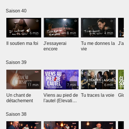
Saison 40
6 min
8 min
4 min
Il soutien ma foi
J'essayerai
Tu me donnes la
J'ai 
encore
vie
Saison 39
11 min
7 min
6 min
Un chant de
Viens au pied de
Tu traces la voie
Gloir
détachement
l'autel (Elevation
Worship)
Saison 38