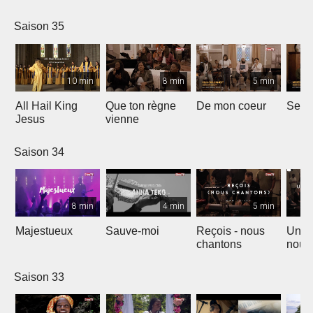
Saison 35
10 min
8 min
5 min
All Hail King
Que ton règne
De mon coeur
Senti
Jesus
vienne
Saison 34
8 min
4 min
5 min
Majestueux
Sauve-moi
Reçois - nous
Un so
chantons
nouv
Saison 33