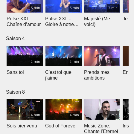
5 min
5 min
7 min
Pulse XXL :
Pulse XXL -
Majesté (Me
Je te
Chaîne d’amour
Gloire à notre
voici)
Dieu
Saison 4
2 min
2 min
2 min
Sans toi
C'est toi que
Prends mes
Entre
j'aime
ambitions
Saison 8
4 min
4 min
3 min
Sois bienvenu
God of Forever
Music Zone:
Irish
Chante l'Eternel