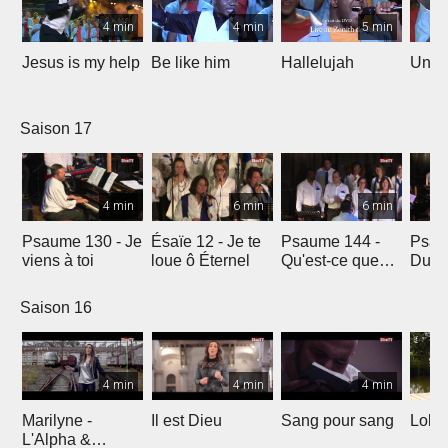
4 min
4 min
5 min
Jesus is my help
Be like him
Hallelujah
Un jo
Saison 17
4 min
6 min
6 min
Psaume 130 - Je
Ésaïe 12 - Je te
Psaume 144 -
Psau
viens à toi
loue ô Éternel
Qu'est-ce que
Du le
l'homme ?
soleil
Saison 16
4 min
4 min
4 min
Marilyne -
Il est Dieu
Sang pour sang
Lola
L'Alpha &