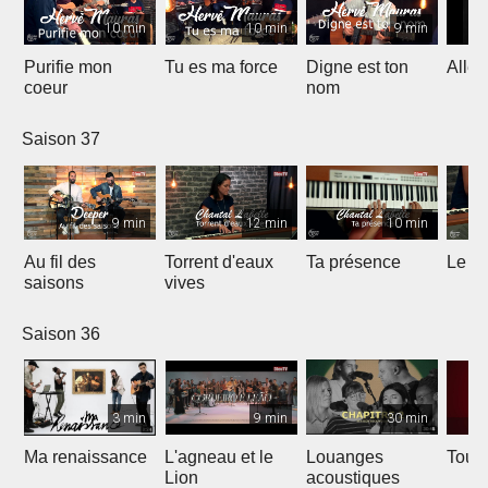
10 min
10 min
9 min
Purifie mon
Tu es ma force
Digne est ton
Allél
coeur
nom
Saison 37
9 min
12 min
10 min
Au fil des
Torrent d'eaux
Ta présence
Le sa
saisons
vives
Saison 36
3 min
9 min
30 min
Ma renaissance
L'agneau et le
Louanges
Tout 
Lion
acoustiques