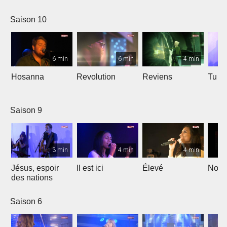
Saison 10
6 min
6 min
4 min
Hosanna
Revolution
Reviens
Tu e
Saison 9
3 min
4 min
4 min
Jésus, espoir
Il est ici
Élevé
Noël
des nations
Saison 6