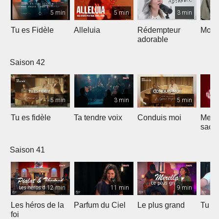
5 min
5 min
3 min
Tu es Fidèle
Alleluia
Rédempteur
Mon 
adorable
Saison 42
5 min
3 min
5 min
Tu es fidèle
Ta tendre voix
Conduis moi
Merve
sacri
Saison 41
12 min
11 min
9 min
Les héros de la
Parfum du Ciel
Le plus grand
Tu ét
foi