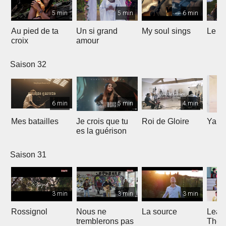
5 min
5 min
6 min
Au pied de ta
Un si grand
My soul sings
Le pr
croix
amour
Saison 32
6 min
5 min
4 min
Mes batailles
Je crois que tu
Roi de Gloire
Yahw
es la guérison
Saison 31
3 min
3 min
3 min
Rossignol
Nous ne
La source
Lean
tremblerons pas
The