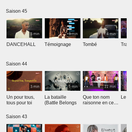
Saison 45
3 min
3 min
4 min
DANCEHALL
Témoignage
Tombé
Tranq
Saison 44
3 min
5 min
22 min
Un pour tous,
La bataille
Que ton nom
Le li
tous pour toi
(Battle Belongs
raisonne en ce
lieu
Saison 43