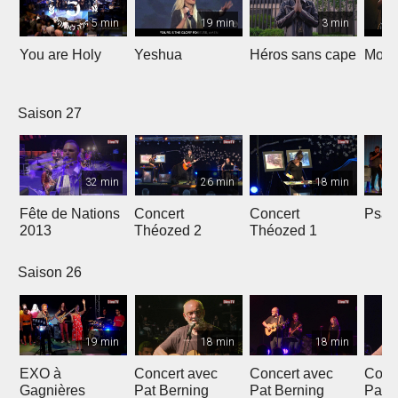
5 min
19 min
3 min
You are Holy
Yeshua
Héros sans cape
Moi e
Saison 27
32 min
26 min
18 min
Fête de Nations
Concert
Concert
Psau
2013
Théozed 2
Théozed 1
Saison 26
19 min
18 min
18 min
EXO à
Concert avec
Concert avec
Conc
Gagnières
Pat Berning
Pat Berning
Pat 