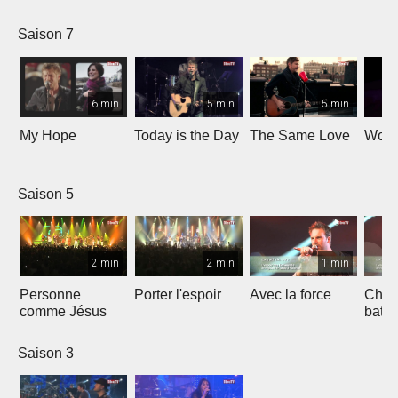
Saison 7
6 min
5 min
5 min
My Hope
Today is the Day
The Same Love
Wond
Saison 5
2 min
2 min
1 min
Personne
Porter l'espoir
Avec la force
Chaq
comme Jésus
batt
Saison 3