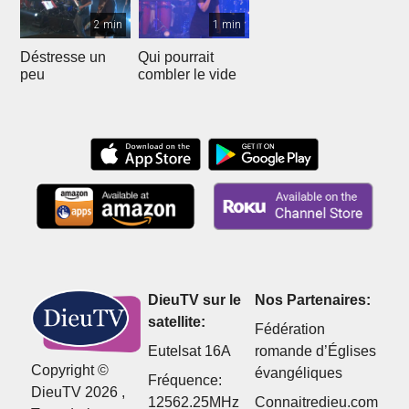
2 min
1 min
Déstresse un
Qui pourrait
peu
combler le vide
DieuTV sur le
Nos Partenaires:
satellite:
Fédération
Eutelsat 16A
romande d’Églises
Copyright ©
évangéliques
Fréquence:
DieuTV 2026 ,
12562.25MHz
Connaitredieu.com