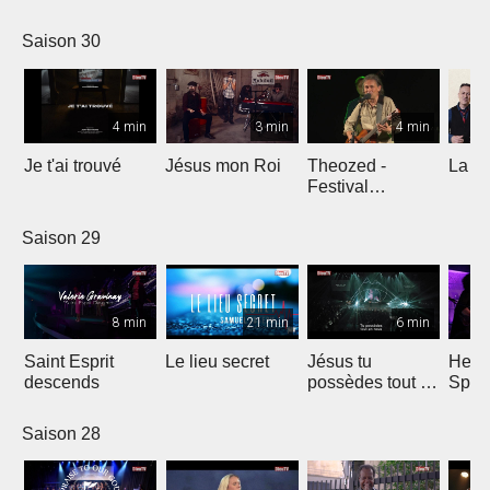
Comp
Yout
Saison 30
4 min
3 min
4 min
Je t'ai trouvé
Jésus mon Roi
Theozed -
La cl
Festival
Gagnière
Saison 29
8 min
21 min
6 min
Saint Esprit
Le lieu secret
Jésus tu
He W
descends
possèdes tout en
Spar
nous
Saison 28