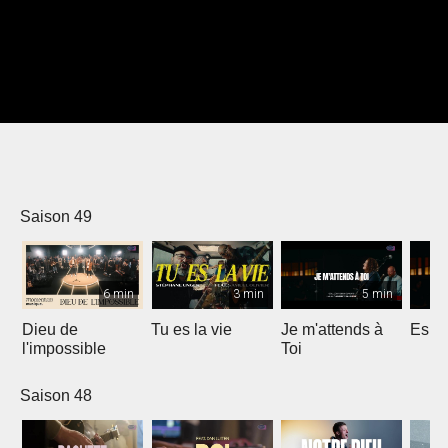
Saison 49
6 min
3 min
5 min
Dieu de
Tu es la vie
Je m'attends à
Espri
l'impossible
Toi
Saison 48