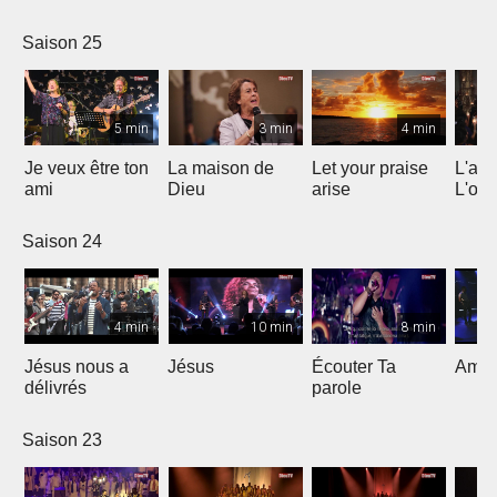
Saison 25
5 min
3 min
4 min
Je veux être ton
La maison de
Let your praise
L'alp
ami
Dieu
arise
L'om
Saison 24
4 min
10 min
8 min
Jésus nous a
Jésus
Écouter Ta
Ami S
délivrés
parole
Saison 23