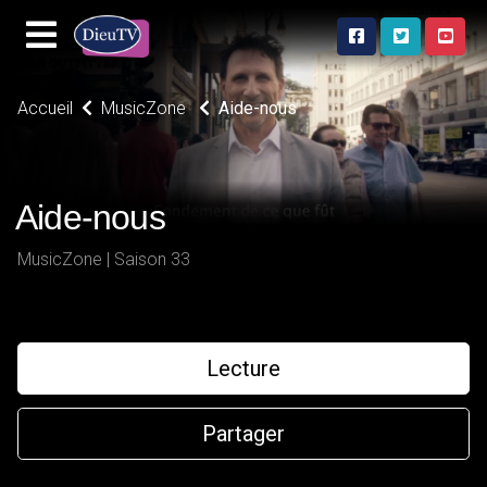
Accueil
MusicZone
Aide-nous
Aide-nous
MusicZone | Saison 33
Lecture
Partager