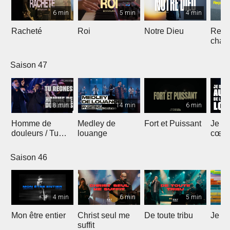
6 min
5 min
4 min
Racheté
Roi
Notre Dieu
Reçoi
chan
Saison 47
8 min
14 min
6 min
Homme de
Medley de
Fort et Puissant
Je re
douleurs / Tu
louange
cœur 
règnes
loua
Saison 46
4 min
6 min
5 min
Mon être entier
Christ seul me
De toute tribu
Je m
suffit