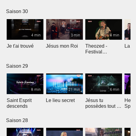
Comp
Yout
Saison 30
4 min
3 min
4 min
Je t'ai trouvé
Jésus mon Roi
Theozed -
La cl
Festival
Gagnière
Saison 29
8 min
21 min
6 min
Saint Esprit
Le lieu secret
Jésus tu
He W
descends
possèdes tout en
Spar
nous
Saison 28