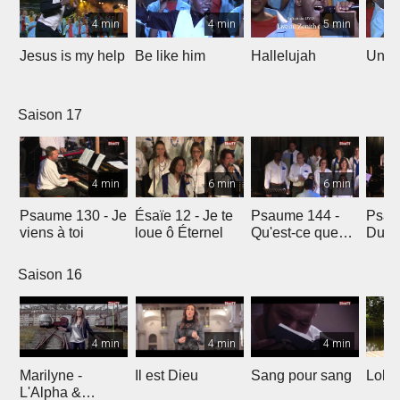
4 min
4 min
5 min
Jesus is my help
Be like him
Hallelujah
Un jo
Saison 17
4 min
6 min
6 min
Psaume 130 - Je
Ésaïe 12 - Je te
Psaume 144 -
Psau
viens à toi
loue ô Éternel
Qu'est-ce que
Du le
l'homme ?
soleil
Saison 16
4 min
4 min
4 min
Marilyne -
Il est Dieu
Sang pour sang
Lola
L'Alpha &