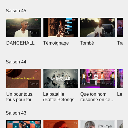
Saison 45
3 min
3 min
4 min
DANCEHALL
Témoignage
Tombé
Tranq
Saison 44
3 min
5 min
22 min
Un pour tous,
La bataille
Que ton nom
Le li
tous pour toi
(Battle Belongs
raisonne en ce
lieu
Saison 43