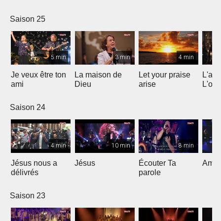
Saison 25
5 min
3 min
4 min
Je veux être ton
La maison de
Let your praise
L'alp
ami
Dieu
arise
L'om
Saison 24
4 min
10 min
8 min
Jésus nous a
Jésus
Écouter Ta
Ami S
délivrés
parole
Saison 23