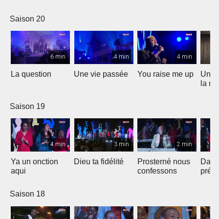
Saison 20
6 min
4 min
4 min
La question
Une vie passée
You raise me up
Une b
la me
Saison 19
4 min
3 min
2 min
Ya un onction
Dieu ta fidélité
Prosterné nous
Dans
aqui
confessons
prés
Saison 18