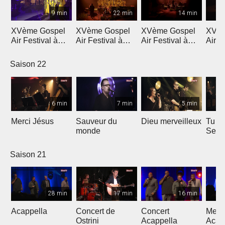
9 min
22 min
14 min
XVème Gospel
XVème Gospel
XVème Gospel
XVèm
Air Festival à
Air Festival à
Air Festival à
Air F
Martigny
Martigny
Martigny
Mart
Saison 22
6 min
7 min
5 min
Merci Jésus
Sauveur du
Dieu merveilleux
Tu es
monde
Seig
Saison 21
28 min
17 min
16 min
Acappella
Concert de
Concert
Mega
Ostrini
Acappella
Acap