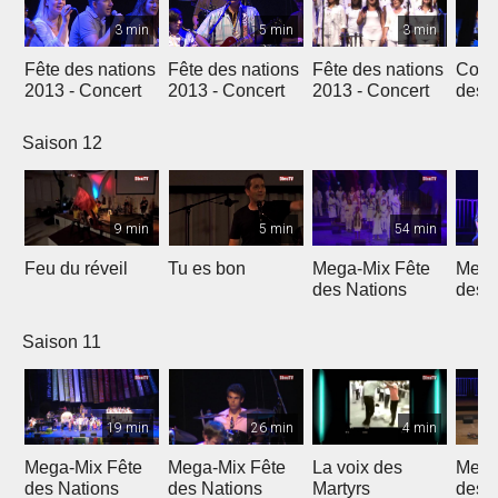
3 min
5 min
3 min
Fête des nations
Fête des nations
Fête des nations
Conc
2013 - Concert
2013 - Concert
2013 - Concert
des n
(201
Saison 12
9 min
5 min
54 min
Feu du réveil
Tu es bon
Mega-Mix Fête
Mega
des Nations
des 
Saison 11
19 min
26 min
4 min
Mega-Mix Fête
Mega-Mix Fête
La voix des
Mega
des Nations
des Nations
Martyrs
des 