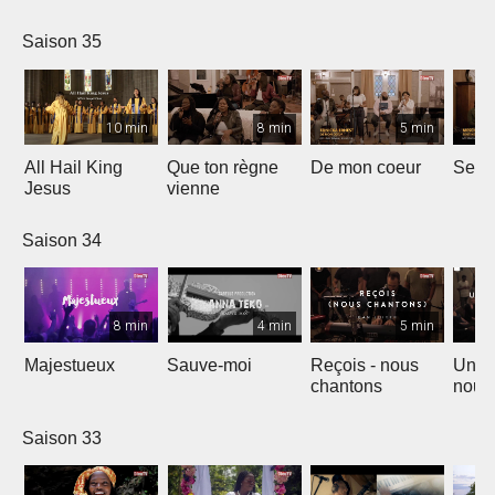
Saison 35
10 min
8 min
5 min
All Hail King
Que ton règne
De mon coeur
Senti
Jesus
vienne
Saison 34
8 min
4 min
5 min
Majestueux
Sauve-moi
Reçois - nous
Un so
chantons
nouv
Saison 33