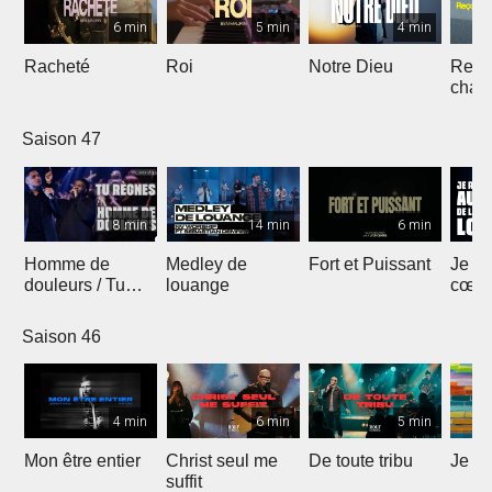
6 min
5 min
4 min
Racheté
Roi
Notre Dieu
Reçoi
chan
Saison 47
8 min
14 min
6 min
Homme de
Medley de
Fort et Puissant
Je re
douleurs / Tu
louange
cœur 
règnes
loua
Saison 46
4 min
6 min
5 min
Mon être entier
Christ seul me
De toute tribu
Je m
suffit