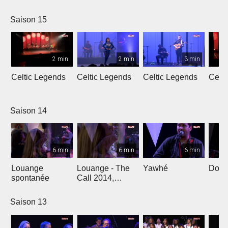
L'Oméga
Saison 15
2 min
2 min
3 min
Celtic Legends
Celtic Legends
Celtic Legends
Celt
Saison 14
6 min
6 min
6 min
Louange
Louange - The
Yawhé
Down 
spontanée
Call 2014,
Genève
Saison 13