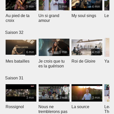
5 min
5 min
6 min
Au pied de ta
Un si grand
My soul sings
Le pr
croix
amour
Saison 32
6 min
5 min
4 min
Mes batailles
Je crois que tu
Roi de Gloire
Yahw
es la guérison
Saison 31
3 min
3 min
3 min
Rossignol
Nous ne
La source
Lean
tremblerons pas
The