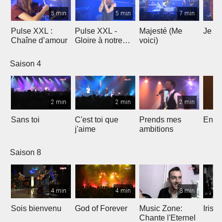
5 min
5 min
7 min
Pulse XXL :
Pulse XXL -
Majesté (Me
Je te
Chaîne d’amour
Gloire à notre
voici)
Dieu
Saison 4
2 min
2 min
2 min
Sans toi
C'est toi que
Prends mes
Entre
j'aime
ambitions
Saison 8
4 min
4 min
3 min
Sois bienvenu
God of Forever
Music Zone:
Irish
Chante l'Eternel