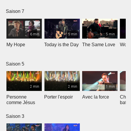
Saison 7
6 min
5 min
5 min
My Hope
Today is the Day
The Same Love
Wond
Saison 5
2 min
2 min
1 min
Personne
Porter l'espoir
Avec la force
Chaq
comme Jésus
batt
Saison 3