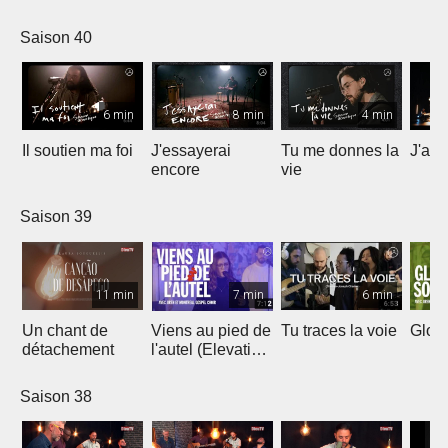
Saison 40
6 min
8 min
4 min
Il soutien ma foi
J'essayerai
Tu me donnes la
J'ai 
encore
vie
Saison 39
11 min
7 min
6 min
Un chant de
Viens au pied de
Tu traces la voie
Gloir
détachement
l'autel (Elevation
Worship)
Saison 38