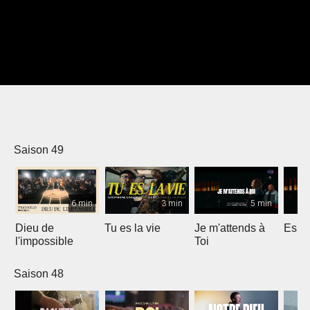
Saison 49
6 min
3 min
5 min
Dieu de
Tu es la vie
Je m'attends à
Espri
l'impossible
Toi
Saison 48