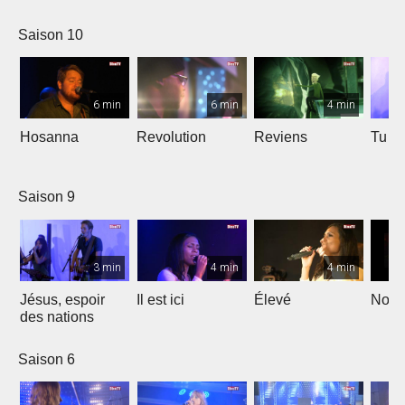
Saison 10
6 min
6 min
4 min
Hosanna
Revolution
Reviens
Tu e
Saison 9
3 min
4 min
4 min
Jésus, espoir
Il est ici
Élevé
Noël
des nations
Saison 6