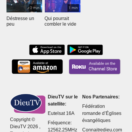
2 min
1 min
Déstresse un
Qui pourrait
peu
combler le vide
DieuTV sur le
Nos Partenaires:
satellite:
Fédération
Eutelsat 16A
romande d’Églises
Copyright ©
évangéliques
Fréquence:
DieuTV 2026 ,
12562.25MHz
Connaitredieu.com