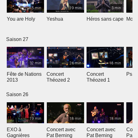
5 min
19 min
3 min
You are Holy
Yeshua
Héros sans cape
Moi e
Saison 27
32 min
26 min
18 min
Fête de Nations
Concert
Concert
Psau
2013
Théozed 2
Théozed 1
Saison 26
19 min
18 min
18 min
EXO à
Concert avec
Concert avec
Conc
Gagnières
Pat Berning
Pat Berning
Pat 