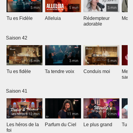
5 min
5 min
3 min
Tu es Fidèle
Alleluia
Rédempteur
Mon 
adorable
Saison 42
5 min
3 min
5 min
Tu es fidèle
Ta tendre voix
Conduis moi
Merve
sacri
Saison 41
12 min
11 min
9 min
Les héros de la
Parfum du Ciel
Le plus grand
Tu ét
foi