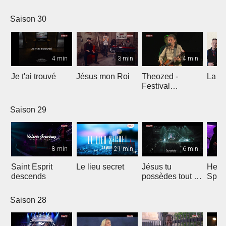
Comp
Yout
Saison 30
4 min
3 min
4 min
Je t'ai trouvé
Jésus mon Roi
Theozed -
La cl
Festival
Gagnière
Saison 29
8 min
21 min
6 min
Saint Esprit
Le lieu secret
Jésus tu
He W
descends
possèdes tout en
Spar
nous
Saison 28