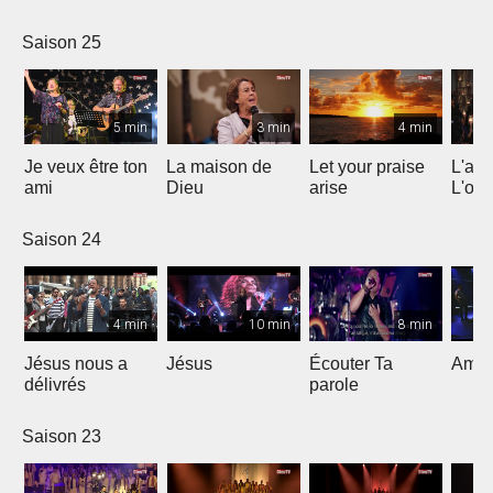
Saison 25
5 min
3 min
4 min
Je veux être ton
La maison de
Let your praise
L'alp
ami
Dieu
arise
L'om
Saison 24
4 min
10 min
8 min
Jésus nous a
Jésus
Écouter Ta
Ami S
délivrés
parole
Saison 23