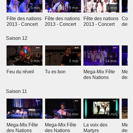
3 min
5 min
3 min
Fête des nations
Fête des nations
Fête des nations
Conc
2013 - Concert
2013 - Concert
2013 - Concert
des n
(201
Saison 12
9 min
5 min
54 min
Feu du réveil
Tu es bon
Mega-Mix Fête
Mega
des Nations
des 
Saison 11
19 min
26 min
4 min
Mega-Mix Fête
Mega-Mix Fête
La voix des
Mega
des Nations
des Nations
Martyrs
des 