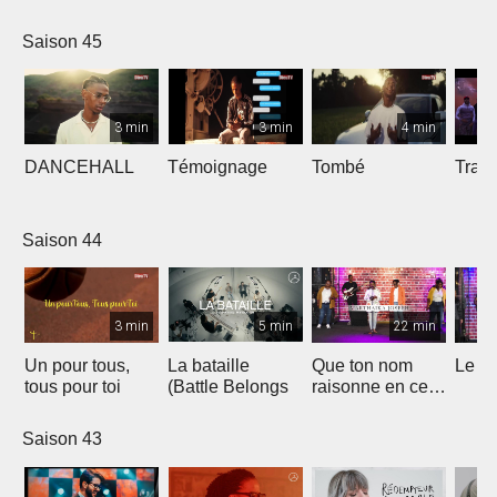
Saison 45
3 min
3 min
4 min
DANCEHALL
Témoignage
Tombé
Tranq
Saison 44
3 min
5 min
22 min
Un pour tous,
La bataille
Que ton nom
Le li
tous pour toi
(Battle Belongs
raisonne en ce
lieu
Saison 43