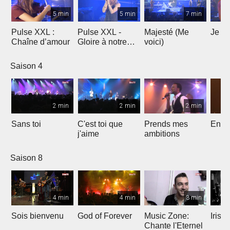
5 min
5 min
7 min
Pulse XXL :
Pulse XXL -
Majesté (Me
Je te
Chaîne d’amour
Gloire à notre
voici)
Dieu
Saison 4
2 min
2 min
2 min
Sans toi
C'est toi que
Prends mes
Entre
j'aime
ambitions
Saison 8
4 min
4 min
3 min
Sois bienvenu
God of Forever
Music Zone:
Irish
Chante l'Eternel