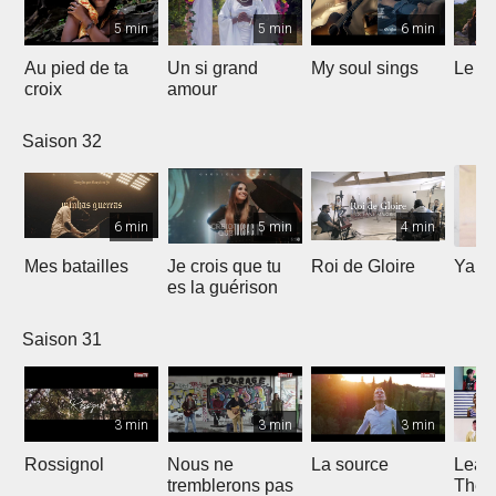
5 min
5 min
6 min
Au pied de ta
Un si grand
My soul sings
Le pr
croix
amour
Saison 32
6 min
5 min
4 min
Mes batailles
Je crois que tu
Roi de Gloire
Yahw
es la guérison
Saison 31
3 min
3 min
3 min
Rossignol
Nous ne
La source
Lean
tremblerons pas
The