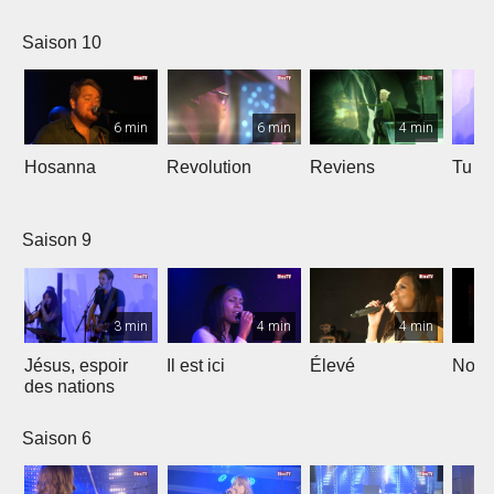
Saison 10
6 min
6 min
4 min
Hosanna
Revolution
Reviens
Tu e
Saison 9
3 min
4 min
4 min
Jésus, espoir
Il est ici
Élevé
Noël
des nations
Saison 6