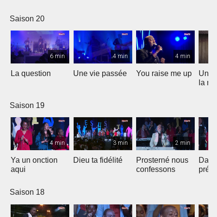
Saison 20
6 min
4 min
4 min
La question
Une vie passée
You raise me up
Une b
la me
Saison 19
4 min
3 min
2 min
Ya un onction
Dieu ta fidélité
Prosterné nous
Dans
aqui
confessons
prés
Saison 18