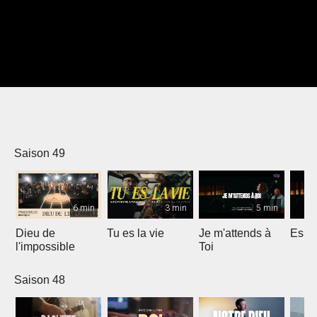
Saison 49
6 min
3 min
5 min
Dieu de
Tu es la vie
Je m'attends à
Espri
l'impossible
Toi
Saison 48