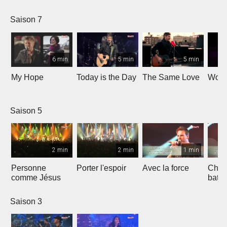
Saison 7
6 min
5 min
5 min
My Hope
Today is the Day
The Same Love
Wond
Saison 5
2 min
2 min
1 min
Personne
Porter l'espoir
Avec la force
Chaq
comme Jésus
batt
Saison 3