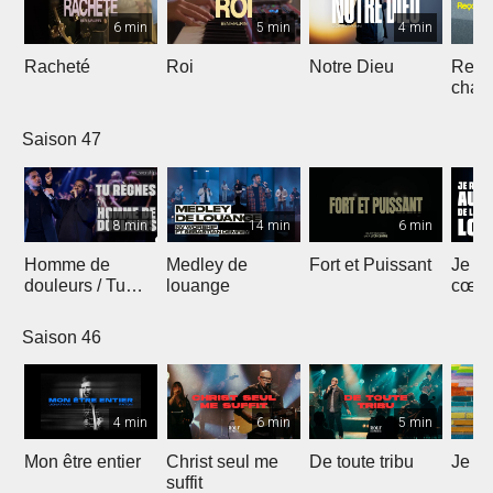
6 min
5 min
4 min
Racheté
Roi
Notre Dieu
Reçoi
chan
Saison 47
8 min
14 min
6 min
Homme de
Medley de
Fort et Puissant
Je re
douleurs / Tu
louange
cœur 
règnes
loua
Saison 46
4 min
6 min
5 min
Mon être entier
Christ seul me
De toute tribu
Je m
suffit