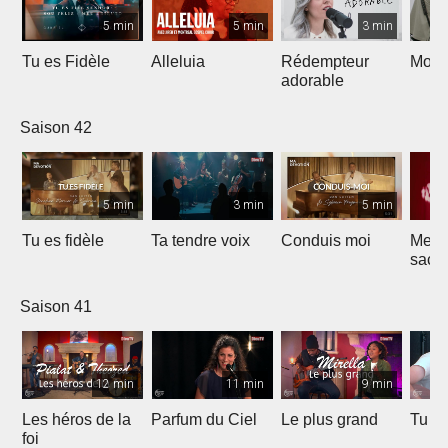
5 min
5 min
3 min
Tu es Fidèle
Alleluia
Rédempteur
Mon 
adorable
Saison 42
5 min
3 min
5 min
Tu es fidèle
Ta tendre voix
Conduis moi
Merve
sacri
Saison 41
12 min
11 min
9 min
Les héros de la
Parfum du Ciel
Le plus grand
Tu ét
foi