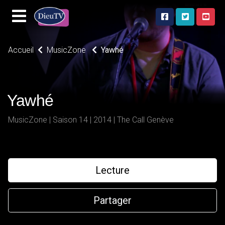
Accueil
MusicZone
Yawhé
Yawhé
MusicZone | Saison 14 | 2014 | The Call Genève
Lecture
Partager