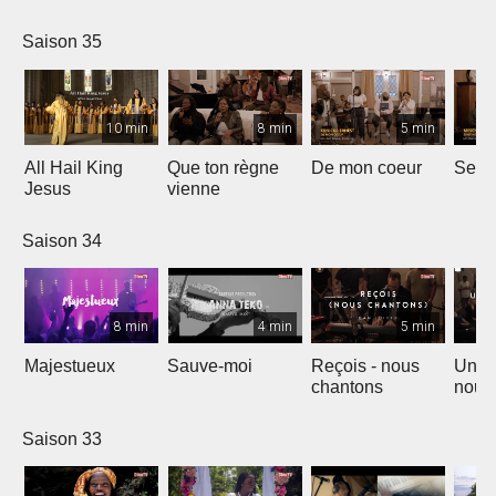
Saison 35
10 min
8 min
5 min
All Hail King
Que ton règne
De mon coeur
Senti
Jesus
vienne
Saison 34
8 min
4 min
5 min
Majestueux
Sauve-moi
Reçois - nous
Un so
chantons
nouv
Saison 33