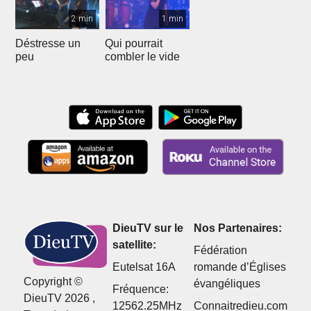
2 min
1 min
Déstresse un
Qui pourrait
peu
combler le vide
DieuTV sur le
Nos Partenaires:
satellite:
Fédération
Eutelsat 16A
romande d’Églises
Copyright ©
évangéliques
Fréquence:
DieuTV 2026 ,
12562.25MHz
Connaitredieu.com