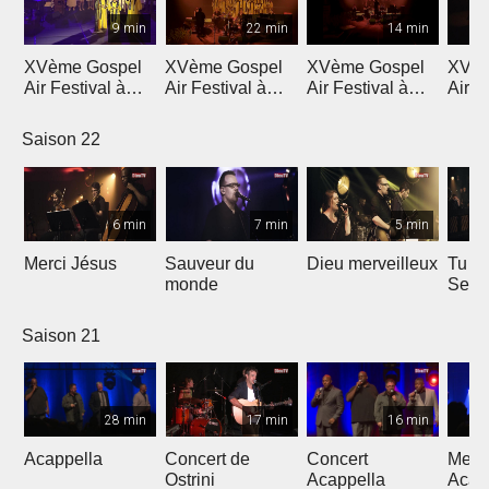
9 min
22 min
14 min
XVème Gospel
XVème Gospel
XVème Gospel
XVèm
Air Festival à
Air Festival à
Air Festival à
Air F
Martigny
Martigny
Martigny
Mart
Saison 22
6 min
7 min
5 min
Merci Jésus
Sauveur du
Dieu merveilleux
Tu es
monde
Seig
Saison 21
28 min
17 min
16 min
Acappella
Concert de
Concert
Mega
Ostrini
Acappella
Acap