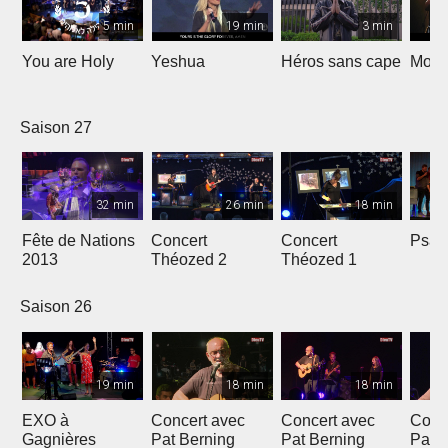
5 min
19 min
3 min
You are Holy
Yeshua
Héros sans cape
Moi e
Saison 27
32 min
26 min
18 min
Fête de Nations
Concert
Concert
Psau
2013
Théozed 2
Théozed 1
Saison 26
19 min
18 min
18 min
EXO à
Concert avec
Concert avec
Conc
Gagnières
Pat Berning
Pat Berning
Pat 