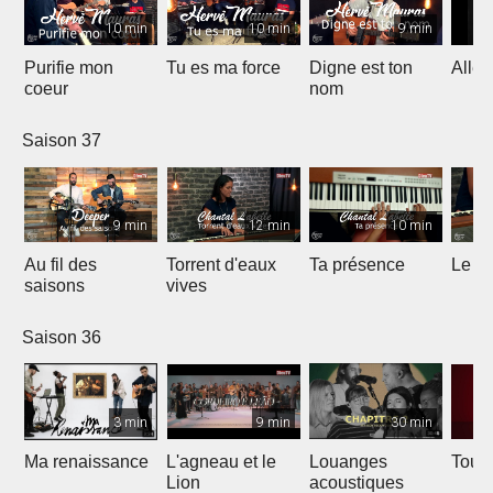
10 min
10 min
9 min
Purifie mon
Tu es ma force
Digne est ton
Allél
coeur
nom
Saison 37
9 min
12 min
10 min
Au fil des
Torrent d'eaux
Ta présence
Le sa
saisons
vives
Saison 36
3 min
9 min
30 min
Ma renaissance
L'agneau et le
Louanges
Tout 
Lion
acoustiques