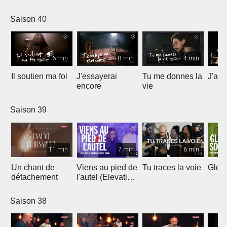
Saison 40
6 min
8 min
4 min
Il soutien ma foi
J'essayerai
Tu me donnes la
J'ai 
encore
vie
Saison 39
11 min
7 min
6 min
Un chant de
Viens au pied de
Tu traces la voie
Gloir
détachement
l'autel (Elevation
Worship)
Saison 38