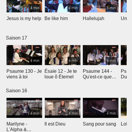
4 min
4 min
5 min
Jesus is my help
Be like him
Hallelujah
Un jo
Saison 17
4 min
6 min
6 min
Psaume 130 - Je
Ésaïe 12 - Je te
Psaume 144 -
Psau
viens à toi
loue ô Éternel
Qu'est-ce que
Du le
l'homme ?
soleil
Saison 16
4 min
4 min
4 min
Marilyne -
Il est Dieu
Sang pour sang
Lola
L'Alpha &