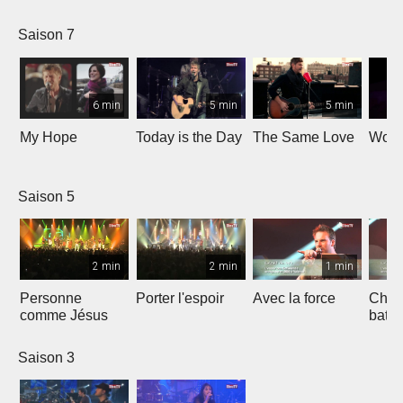
Saison 7
6 min
5 min
5 min
My Hope
Today is the Day
The Same Love
Wond
Saison 5
2 min
2 min
1 min
Personne
Porter l'espoir
Avec la force
Chaq
comme Jésus
batt
Saison 3