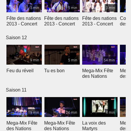
3 min
5 min
3 min
Fête des nations
Fête des nations
Fête des nations
Conc
2013 - Concert
2013 - Concert
2013 - Concert
des n
(201
Saison 12
9 min
5 min
54 min
Feu du réveil
Tu es bon
Mega-Mix Fête
Mega
des Nations
des 
Saison 11
19 min
26 min
4 min
Mega-Mix Fête
Mega-Mix Fête
La voix des
Mega
des Nations
des Nations
Martyrs
des 