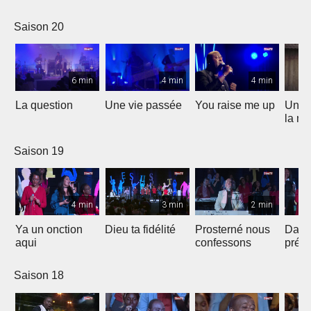
Saison 20
6 min
4 min
4 min
La question
Une vie passée
You raise me up
Une b
la me
Saison 19
4 min
3 min
2 min
Ya un onction
Dieu ta fidélité
Prosterné nous
Dans
aqui
confessons
prés
Saison 18