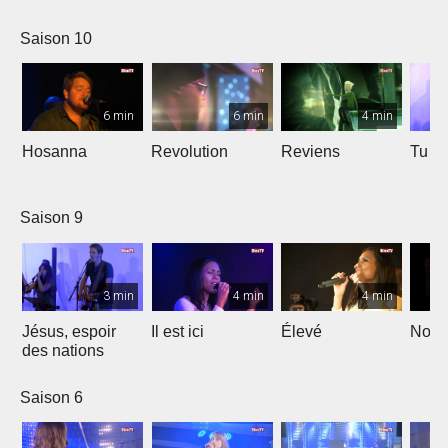
Saison 10
6 min
6 min
4 min
Hosanna
Revolution
Reviens
Tu e
Saison 9
3 min
4 min
4 min
Jésus, espoir
Il est ici
Élevé
Noël
des nations
Saison 6