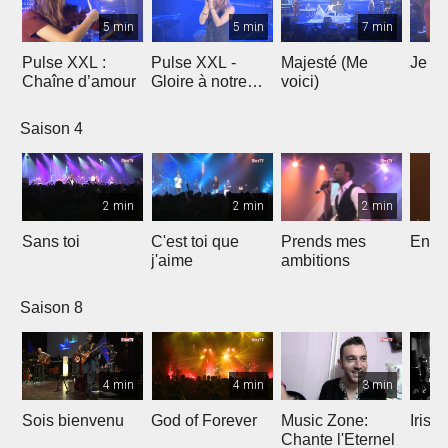
5 min
5 min
7 min
Pulse XXL :
Pulse XXL -
Majesté (Me
Je te
Chaîne d’amour
Gloire à notre
voici)
Dieu
Saison 4
2 min
2 min
2 min
Sans toi
C'est toi que
Prends mes
Entre
j'aime
ambitions
Saison 8
4 min
4 min
3 min
Sois bienvenu
God of Forever
Music Zone:
Irish
Chante l'Eternel