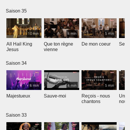
Saison 35
10 min
8 min
5 min
All Hail King
Que ton règne
De mon coeur
Senti
Jesus
vienne
Saison 34
8 min
4 min
5 min
Majestueux
Sauve-moi
Reçois - nous
Un so
chantons
nouv
Saison 33