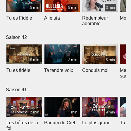
5 min
5 min
3 min
Tu es Fidèle
Alleluia
Rédempteur
Mon 
adorable
Saison 42
5 min
3 min
5 min
Tu es fidèle
Ta tendre voix
Conduis moi
Merve
sacri
Saison 41
12 min
11 min
9 min
Les héros de la
Parfum du Ciel
Le plus grand
Tu ét
foi