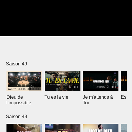
Saison 49
6 min
3 min
5 min
Dieu de
Tu es la vie
Je m'attends à
Espri
l'impossible
Toi
Saison 48