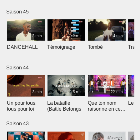
Saison 45
3 min
3 min
4 min
DANCEHALL
Témoignage
Tombé
Tranq
Saison 44
3 min
5 min
22 min
Un pour tous,
La bataille
Que ton nom
Le li
tous pour toi
(Battle Belongs
raisonne en ce
lieu
Saison 43