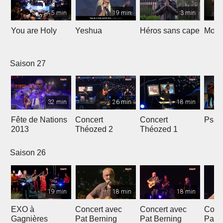
5 min
19 min
3 min
You are Holy
Yeshua
Héros sans cape
Moi e
Saison 27
32 min
26 min
18 min
Fête de Nations
Concert
Concert
Psau
2013
Théozed 2
Théozed 1
Saison 26
19 min
18 min
18 min
EXO à
Concert avec
Concert avec
Conc
Gagnières
Pat Berning
Pat Berning
Pat 