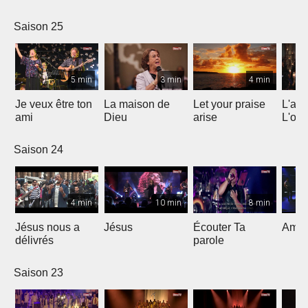
Saison 25
5 min
3 min
4 min
Je veux être ton
La maison de
Let your praise
L'alp
ami
Dieu
arise
L'om
Saison 24
4 min
10 min
8 min
Jésus nous a
Jésus
Écouter Ta
Ami S
délivrés
parole
Saison 23