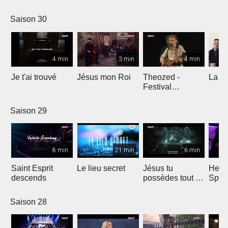
Comp
Yout
Saison 30
4 min
3 min
4 min
Je t'ai trouvé
Jésus mon Roi
Theozed -
La cl
Festival
Gagnière
Saison 29
8 min
21 min
6 min
Saint Esprit
Le lieu secret
Jésus tu
He W
descends
possèdes tout en
Spar
nous
Saison 28