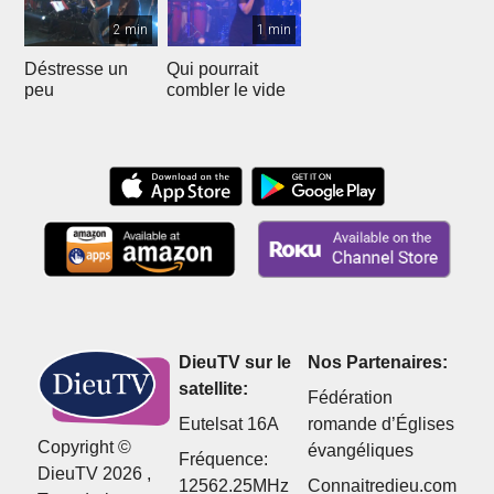
2 min
1 min
Déstresse un
Qui pourrait
peu
combler le vide
DieuTV sur le
Nos Partenaires:
satellite:
Fédération
Eutelsat 16A
romande d’Églises
Copyright ©
évangéliques
Fréquence:
DieuTV 2026 ,
12562.25MHz
Connaitredieu.com