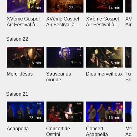
9 min
22 min
14 min
XVème Gospel
XVème Gospel
XVème Gospel
XVèm
Air Festival à
Air Festival à
Air Festival à
Air F
Martigny
Martigny
Martigny
Mart
Saison 22
6 min
7 min
5 min
Merci Jésus
Sauveur du
Dieu merveilleux
Tu es
monde
Seig
Saison 21
28 min
17 min
16 min
Acappella
Concert de
Concert
Mega
Ostrini
Acappella
Acap