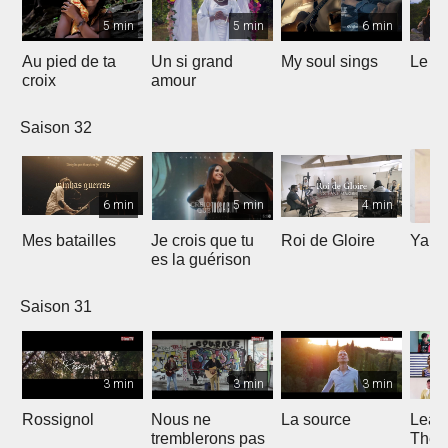
5 min
5 min
6 min
Au pied de ta
Un si grand
My soul sings
Le pr
croix
amour
Saison 32
6 min
5 min
4 min
Mes batailles
Je crois que tu
Roi de Gloire
Yahw
es la guérison
Saison 31
3 min
3 min
3 min
Rossignol
Nous ne
La source
Lean
tremblerons pas
The