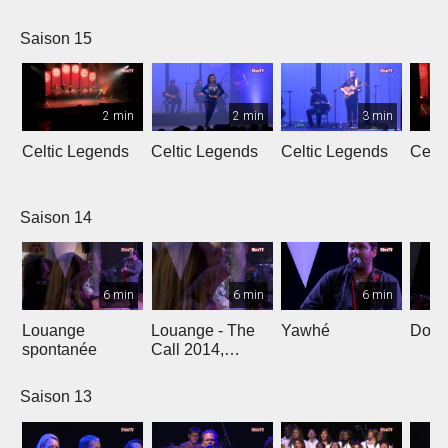
L'Oméga
Saison 15
2 min
2 min
3 min
Celtic Legends
Celtic Legends
Celtic Legends
Celt
Saison 14
6 min
6 min
6 min
Louange
Louange - The
Yawhé
Down 
spontanée
Call 2014,
Genève
Saison 13