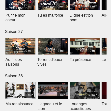
10 min
10 min
9 min
Purifie mon
Tu es ma force
Digne est ton
Allél
coeur
nom
Saison 37
9 min
12 min
10 min
Au fil des
Torrent d'eaux
Ta présence
Le sa
saisons
vives
Saison 36
3 min
9 min
30 min
Ma renaissance
L'agneau et le
Louanges
Tout 
Lion
acoustiques