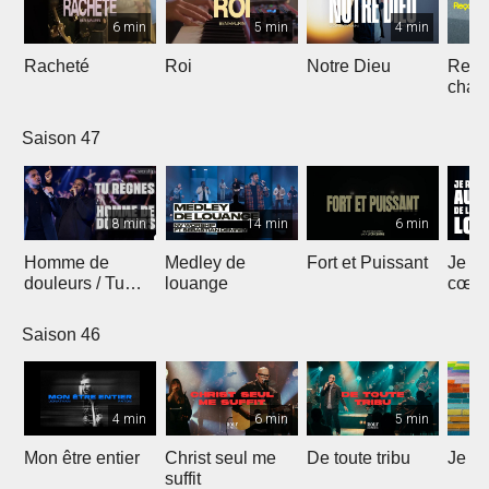
6 min
5 min
4 min
Racheté
Roi
Notre Dieu
Reçoi
chan
Saison 47
8 min
14 min
6 min
Homme de
Medley de
Fort et Puissant
Je re
douleurs / Tu
louange
cœur 
règnes
loua
Saison 46
4 min
6 min
5 min
Mon être entier
Christ seul me
De toute tribu
Je m
suffit