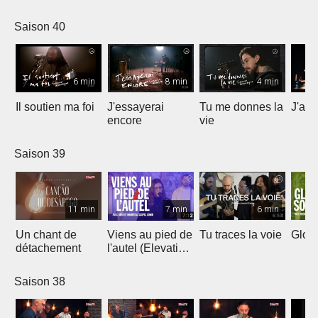
Saison 40
6 min
8 min
4 min
Il soutien ma foi
J'essayerai
Tu me donnes la
J'ai 
encore
vie
Saison 39
11 min
7 min
6 min
Un chant de
Viens au pied de
Tu traces la voie
Gloir
détachement
l'autel (Elevation
Worship)
Saison 38