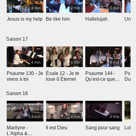
4 min
4 min
5 min
Jesus is my help
Be like him
Hallelujah
Un jo
Saison 17
4 min
6 min
6 min
Psaume 130 - Je
Ésaïe 12 - Je te
Psaume 144 -
Psau
viens à toi
loue ô Éternel
Qu'est-ce que
Du le
l'homme ?
soleil
Saison 16
4 min
4 min
4 min
Marilyne -
Il est Dieu
Sang pour sang
Lola
L'Alpha &