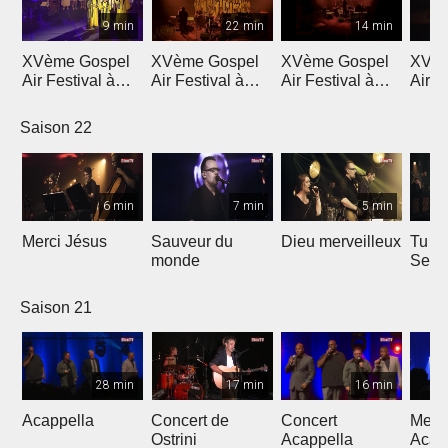
9 min
22 min
14 min
XVème Gospel
XVème Gospel
XVème Gospel
XVèm
Air Festival à
Air Festival à
Air Festival à
Air F
Martigny
Martigny
Martigny
Mart
Saison 22
6 min
7 min
5 min
Merci Jésus
Sauveur du
Dieu merveilleux
Tu es
monde
Seig
Saison 21
28 min
17 min
16 min
Acappella
Concert de
Concert
Mega
Ostrini
Acappella
Acap