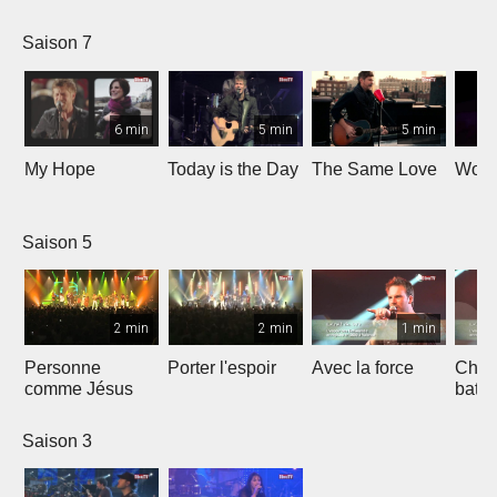
Saison 7
6 min
5 min
5 min
My Hope
Today is the Day
The Same Love
Wond
Saison 5
2 min
2 min
1 min
Personne
Porter l'espoir
Avec la force
Chaq
comme Jésus
batt
Saison 3