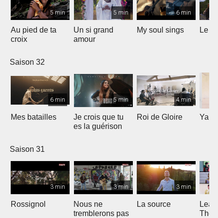
5 min
5 min
6 min
Au pied de ta
Un si grand
My soul sings
Le pr
croix
amour
Saison 32
6 min
5 min
4 min
Mes batailles
Je crois que tu
Roi de Gloire
Yahw
es la guérison
Saison 31
3 min
3 min
3 min
Rossignol
Nous ne
La source
Lean
tremblerons pas
The