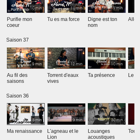
10 min
10 min
9 min
Purifie mon
Tu es ma force
Digne est ton
Allél
coeur
nom
Saison 37
9 min
12 min
10 min
Au fil des
Torrent d'eaux
Ta présence
Le sa
saisons
vives
Saison 36
3 min
9 min
30 min
Ma renaissance
L'agneau et le
Louanges
Tout 
Lion
acoustiques