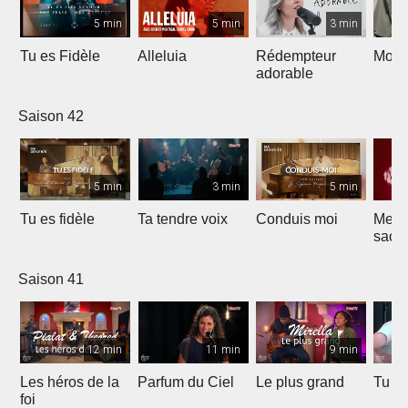
5 min
5 min
3 min
Tu es Fidèle
Alleluia
Rédempteur
Mon 
adorable
Saison 42
5 min
3 min
5 min
Tu es fidèle
Ta tendre voix
Conduis moi
Merve
sacri
Saison 41
12 min
11 min
9 min
Les héros de la
Parfum du Ciel
Le plus grand
Tu ét
foi