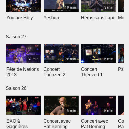
5 min
19 min
3 min
You are Holy
Yeshua
Héros sans cape
Moi e
Saison 27
32 min
26 min
18 min
Fête de Nations
Concert
Concert
Psau
2013
Théozed 2
Théozed 1
Saison 26
19 min
18 min
18 min
EXO à
Concert avec
Concert avec
Conc
Gagnières
Pat Berning
Pat Berning
Pat 