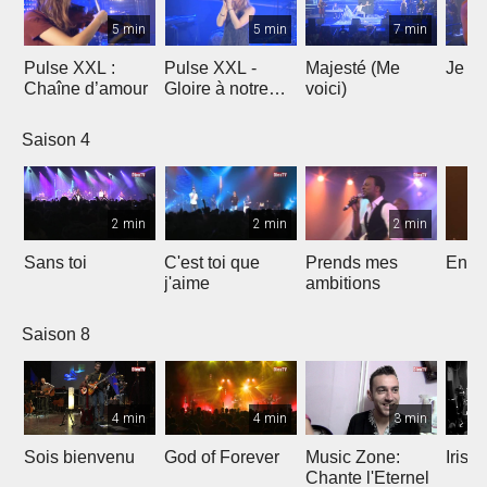
5 min
5 min
7 min
Pulse XXL :
Pulse XXL -
Majesté (Me
Je te
Chaîne d’amour
Gloire à notre
voici)
Dieu
Saison 4
2 min
2 min
2 min
Sans toi
C'est toi que
Prends mes
Entre
j'aime
ambitions
Saison 8
4 min
4 min
3 min
Sois bienvenu
God of Forever
Music Zone:
Irish
Chante l'Eternel