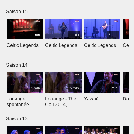
L'Oméga
Saison 15
2 min
2 min
3 min
Celtic Legends
Celtic Legends
Celtic Legends
Celt
Saison 14
6 min
6 min
6 min
Louange
Louange - The
Yawhé
Down 
spontanée
Call 2014,
Genève
Saison 13