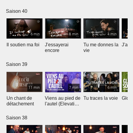
Saison 40
6 min
8 min
4 min
Il soutien ma foi
J'essayerai
Tu me donnes la
J'ai 
encore
vie
Saison 39
11 min
7 min
6 min
Un chant de
Viens au pied de
Tu traces la voie
Gloir
détachement
l'autel (Elevation
Worship)
Saison 38