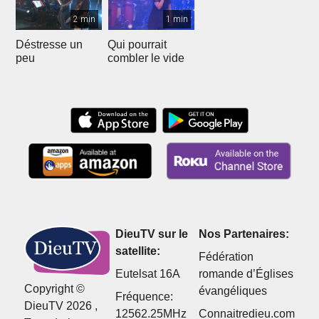
2 min
1 min
Déstresse un
Qui pourrait
peu
combler le vide
DieuTV sur le
Nos Partenaires:
satellite:
Fédération
Eutelsat 16A
romande d’Églises
Copyright ©
évangéliques
Fréquence:
DieuTV 2026 ,
12562.25MHz
Connaitredieu.com