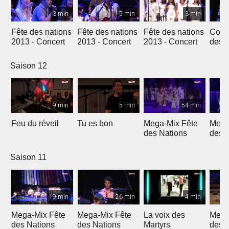
3 min
5 min
3 min
Fête des nations
Fête des nations
Fête des nations
Conc
2013 - Concert
2013 - Concert
2013 - Concert
des n
(201
Saison 12
9 min
5 min
54 min
Feu du réveil
Tu es bon
Mega-Mix Fête
Mega
des Nations
des 
Saison 11
19 min
26 min
4 min
Mega-Mix Fête
Mega-Mix Fête
La voix des
Mega
des Nations
des Nations
Martyrs
des 