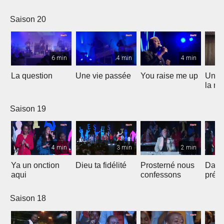
Saison 20
6 min
4 min
4 min
La question
Une vie passée
You raise me up
Une b
la me
Saison 19
4 min
3 min
2 min
Ya un onction
Dieu ta fidélité
Prosterné nous
Dans
aqui
confessons
prés
Saison 18