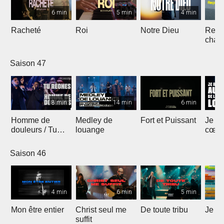
6 min
5 min
4 min
Racheté
Roi
Notre Dieu
Reçoi
chan
Saison 47
8 min
14 min
6 min
Homme de
Medley de
Fort et Puissant
Je re
douleurs / Tu
louange
cœur 
règnes
loua
Saison 46
4 min
6 min
5 min
Mon être entier
Christ seul me
De toute tribu
Je m
suffit