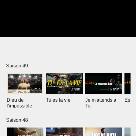
Saison 49
6 min
3 min
5 min
Dieu de
Tu es la vie
Je m'attends à
Espri
l'impossible
Toi
Saison 48