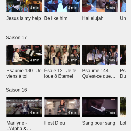
4 min
4 min
5 min
Jesus is my help
Be like him
Hallelujah
Un jo
Saison 17
4 min
6 min
6 min
Psaume 130 - Je
Ésaïe 12 - Je te
Psaume 144 -
Psau
viens à toi
loue ô Éternel
Qu'est-ce que
Du le
l'homme ?
soleil
Saison 16
4 min
4 min
4 min
Marilyne -
Il est Dieu
Sang pour sang
Lola
L'Alpha &