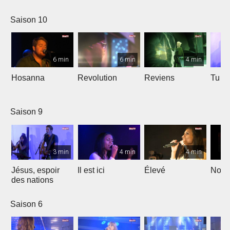
Saison 10
6 min
6 min
4 min
Hosanna
Revolution
Reviens
Tu e
Saison 9
3 min
4 min
4 min
Jésus, espoir
Il est ici
Élevé
Noël
des nations
Saison 6