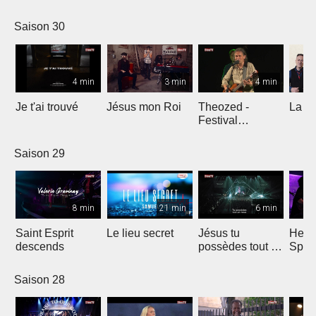
Comp
Yout
Saison 30
4 min
3 min
4 min
Je t'ai trouvé
Jésus mon Roi
Theozed -
La cl
Festival
Gagnière
Saison 29
8 min
21 min
6 min
Saint Esprit
Le lieu secret
Jésus tu
He W
descends
possèdes tout en
Spar
nous
Saison 28