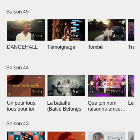
Saison 45
3 min
3 min
4 min
DANCEHALL
Témoignage
Tombé
Tranq
Saison 44
3 min
5 min
22 min
Un pour tous,
La bataille
Que ton nom
Le li
tous pour toi
(Battle Belongs
raisonne en ce
lieu
Saison 43