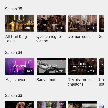
Saison 35
10 min
8 min
5 min
All Hail King
Que ton règne
De mon coeur
Senti
Jesus
vienne
Saison 34
8 min
4 min
5 min
Majestueux
Sauve-moi
Reçois - nous
Un so
chantons
nouv
Saison 33