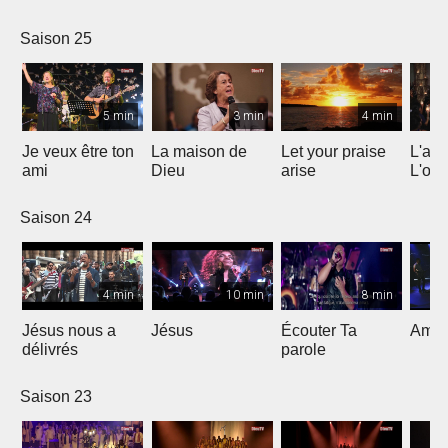
Saison 25
5 min
3 min
4 min
Je veux être ton
La maison de
Let your praise
L'alp
ami
Dieu
arise
L'om
Saison 24
4 min
10 min
8 min
Jésus nous a
Jésus
Écouter Ta
Ami S
délivrés
parole
Saison 23