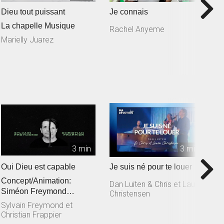
Dieu tout puissant
Je connais
T
La chapelle Musique
Rachel Anyeme
S
L
Marielly Juarez
3 min
3 min
Oui Dieu est capable
Je suis né pour te louer
T
Concept/Animation:
M
Dan Luiten & Chris et Laura
Siméon Freymond
Christensen
D
Composition: Sylvain
Sylvain Freymond et
Freymond en collaborat...
Christian Frappier