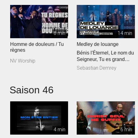
8 min
14 min
Homme de douleurs / Tu
Medley de louange
règnes
Bénis l'Éternel, Le nom du
Seigneur, Tu es grand
NV Worship
Seigneur
Sebastian Demrey
Saison 46
4 min
6 min