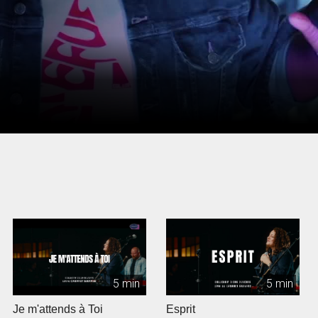
5 min
5 min
Je m'attends à Toi
Esprit