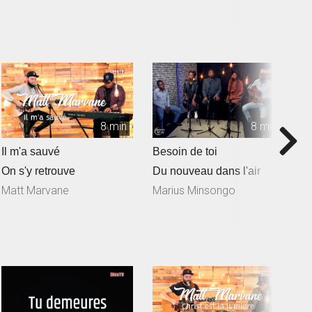
8 min
8 min
Il m'a sauvé
Besoin de toi
T
On s'y retrouve
Du nouveau dans l'air
D
Matt Marvane
Marius Minsongo