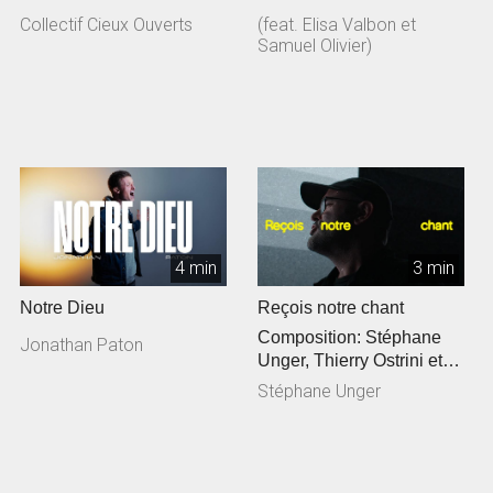
Collectif Cieux Ouverts
(feat. Elisa Valbon et
Samuel Olivier)
4 min
3 min
Notre Dieu
Reçois notre chant
Composition: Stéphane
Jonathan Paton
Unger, Thierry Ostrini et
Siméon Freymond
Stéphane Unger