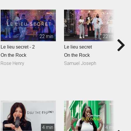
22 min
22 min
Le lieu secret - 2
Le lieu secret
Q
S
On the Rock
On the Rock
O
Rose Henry
Samuel Joseph
N
4 min
4 min