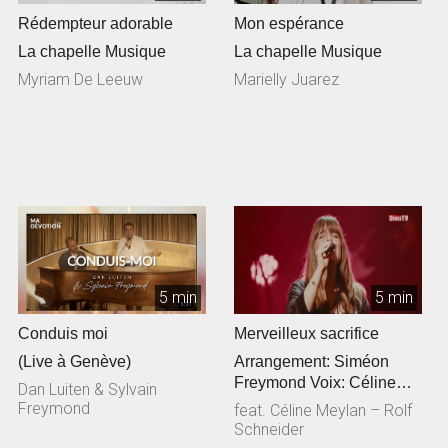
Rédempteur adorable
Mon espérance
La chapelle Musique
La chapelle Musique
Myriam De Leeuw
Marielly Juarez
5 min
5 min
Conduis moi
Merveilleux sacrifice
(Live à Genève)
Arrangement: Siméon
Freymond Voix: Céline
Dan Luiten & Sylvain
Meylan Guitare
Freymond
feat. Céline Meylan – Rolf
acoustique: Rolf Sc...
Schneider