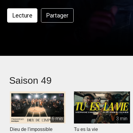
Lecture
Partager
Saison 49
6 min
3 min
Dieu de l'impossible
Tu es la vie