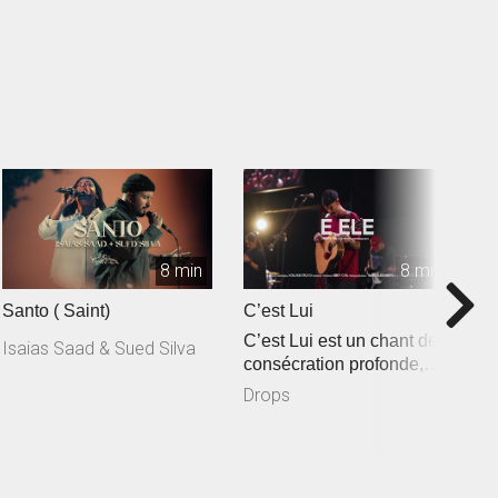
8 min
8 min
Santo ( Saint)
C’est Lui
R
C’est Lui est un chant de
Isaias Saad & Sued Silva
consécration profonde,
inspiré de Jean 3.30 : « I...
Drops