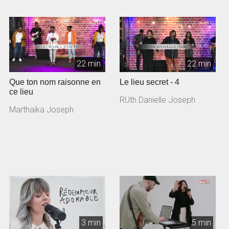
22 min
22 min
Que ton nom raisonne en
Le lieu secret - 4
ce lieu
RUth Danielle Joseph
Marthaika Joseph
3 min
5 min