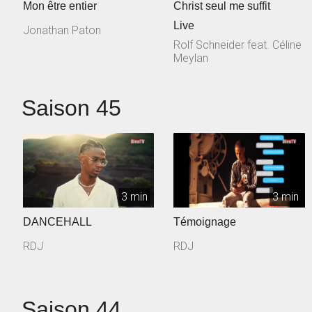
Mon être entier
Christ seul me suffit
Live
Jonathan Paton
Rolf Schneider feat. Céline
Meylan
Saison 45
3 min
3 min
DANCEHALL
Témoignage
RDJ
RDJ
Saison 44