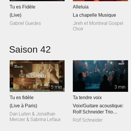
Tu es Fidèle
Alleluia
(Live)
La chapelle Musique
Gabriel Guedes
Jireh et Montreal Gospel
Choir
Saison 42
5 min
3 min
Tu es fidèle
Ta tendre voix
(Live à Paris)
Voix/Guitare acoustique:
Rolf Schneider Trio
Dan Luiten & Jonathan
cordes: Philippe & Jessica
Mercier & Sabrina Lefaux
Rolf Schneider
Talec, ...