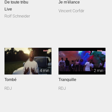
De toute tribu
Je m'élance
Live
Vincent Corfdir
Rolf Schneider
4 min
2 min
Tombé
Tranquille
RDJ
RDJ