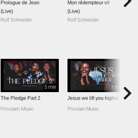
Prologue de Jean
Mon rédempteur vit
Je
(Live)
(Live)
(
Rolf Schneider
Rolf Schneider
R
5 min
3 min
The Pledge Part 2
Jesus we lift you higher
T
Proclaim Music
Proclain Music
P