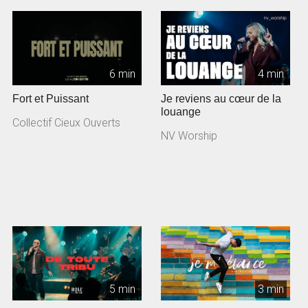
6 min
4 min
Fort et Puissant
Je reviens au cœur de la
louange
Collectif Cieux Ouverts
NV Worship
5 min
3 min