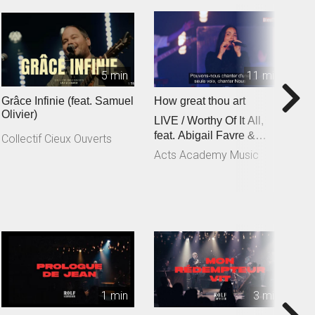
5 min
11 min
Grâce Infinie (feat. Samuel
How great thou art
C
Olivier)
LIVE / Worthy Of It All,
f
feat. Abigail Favre &
C
Collectif Cieux Ouverts
Esben Engholm
Acts Academy Music
A
1 min
3 min