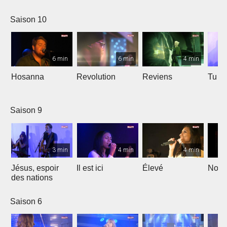
Saison 10
6 min
6 min
4 min
Hosanna
Revolution
Reviens
Tu e
Saison 9
3 min
4 min
4 min
Jésus, espoir
Il est ici
Élevé
Noël
des nations
Saison 6