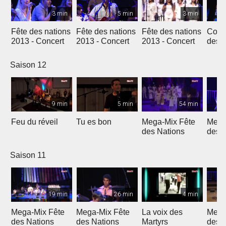
3 min
5 min
3 min
Fête des nations
Fête des nations
Fête des nations
Conc
2013 - Concert
2013 - Concert
2013 - Concert
des n
(201
Saison 12
9 min
5 min
54 min
Feu du réveil
Tu es bon
Mega-Mix Fête
Mega
des Nations
des 
Saison 11
19 min
26 min
4 min
Mega-Mix Fête
Mega-Mix Fête
La voix des
Mega
des Nations
des Nations
Martyrs
des 