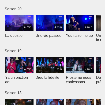
Saison 20
6 min
4 min
4 min
La question
Une vie passée
You raise me up
Une b
la me
Saison 19
4 min
3 min
2 min
Ya un onction
Dieu ta fidélité
Prosterné nous
Dans
aqui
confessons
prés
Saison 18