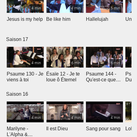
4 min
4 min
5 min
Jesus is my help
Be like him
Hallelujah
Un jo
Saison 17
4 min
6 min
6 min
Psaume 130 - Je
Ésaïe 12 - Je te
Psaume 144 -
Psau
viens à toi
loue ô Éternel
Qu'est-ce que
Du le
l'homme ?
soleil
Saison 16
4 min
4 min
4 min
Marilyne -
Il est Dieu
Sang pour sang
Lola
L'Alpha &