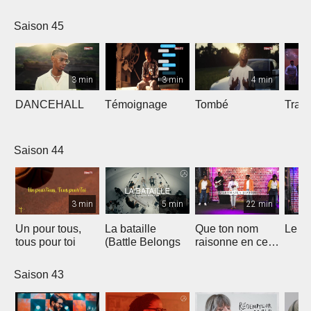
Saison 45
3 min
3 min
4 min
DANCEHALL
Témoignage
Tombé
Tranq
Saison 44
3 min
5 min
22 min
Un pour tous,
La bataille
Que ton nom
Le li
tous pour toi
(Battle Belongs
raisonne en ce
lieu
Saison 43