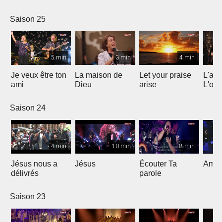
Saison 25
5 min
3 min
4 min
Je veux être ton
La maison de
Let your praise
L'alp
ami
Dieu
arise
L'om
Saison 24
4 min
10 min
8 min
Jésus nous a
Jésus
Écouter Ta
Ami S
délivrés
parole
Saison 23