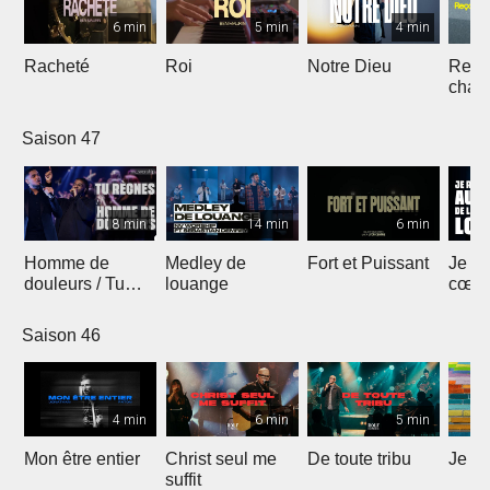
6 min
5 min
4 min
Racheté
Roi
Notre Dieu
Reçoi
chan
Saison 47
8 min
14 min
6 min
Homme de
Medley de
Fort et Puissant
Je re
douleurs / Tu
louange
cœur 
règnes
loua
Saison 46
4 min
6 min
5 min
Mon être entier
Christ seul me
De toute tribu
Je m
suffit