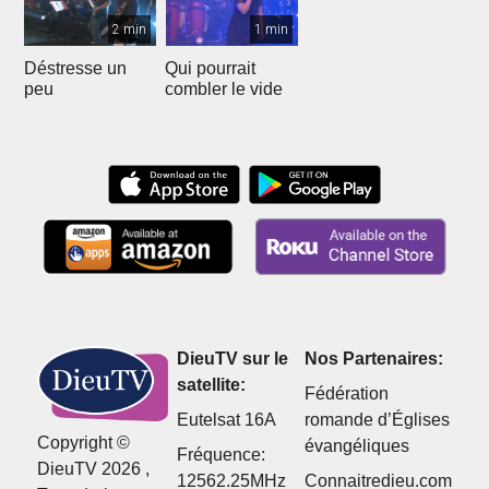
2 min
1 min
Déstresse un
Qui pourrait
peu
combler le vide
DieuTV sur le
Nos Partenaires:
satellite:
Fédération
Eutelsat 16A
romande d’Églises
Copyright ©
évangéliques
Fréquence:
DieuTV 2026 ,
12562.25MHz
Connaitredieu.com