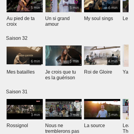
5 min
5 min
6 min
Au pied de ta
Un si grand
My soul sings
Le pr
croix
amour
Saison 32
6 min
5 min
4 min
Mes batailles
Je crois que tu
Roi de Gloire
Yahw
es la guérison
Saison 31
3 min
3 min
3 min
Rossignol
Nous ne
La source
Lean
tremblerons pas
The