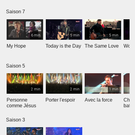
Saison 7
6 min
5 min
5 min
My Hope
Today is the Day
The Same Love
Wond
Saison 5
2 min
2 min
1 min
Personne
Porter l'espoir
Avec la force
Chaq
comme Jésus
batt
Saison 3