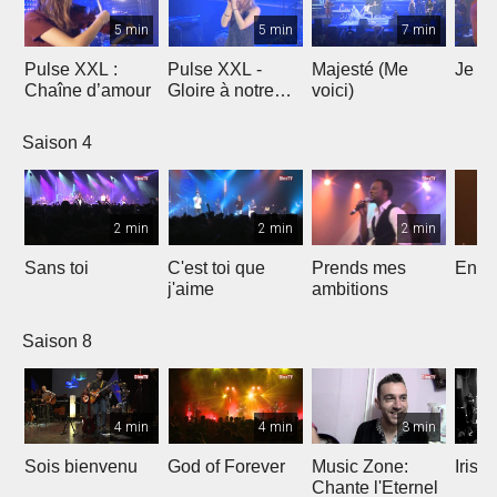
5 min
5 min
7 min
Pulse XXL :
Pulse XXL -
Majesté (Me
Je te
Chaîne d’amour
Gloire à notre
voici)
Dieu
Saison 4
2 min
2 min
2 min
Sans toi
C'est toi que
Prends mes
Entre
j'aime
ambitions
Saison 8
4 min
4 min
3 min
Sois bienvenu
God of Forever
Music Zone:
Irish
Chante l'Eternel