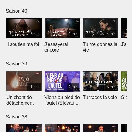
Saison 40
6 min
8 min
4 min
Il soutien ma foi
J'essayerai
Tu me donnes la
J'ai 
encore
vie
Saison 39
11 min
7 min
6 min
Un chant de
Viens au pied de
Tu traces la voie
Gloir
détachement
l'autel (Elevation
Worship)
Saison 38