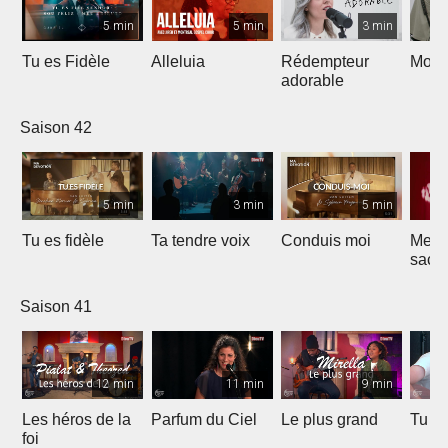
5 min
5 min
3 min
Tu es Fidèle
Alleluia
Rédempteur
Mon 
adorable
Saison 42
5 min
3 min
5 min
Tu es fidèle
Ta tendre voix
Conduis moi
Merve
sacri
Saison 41
12 min
11 min
9 min
Les héros de la
Parfum du Ciel
Le plus grand
Tu ét
foi