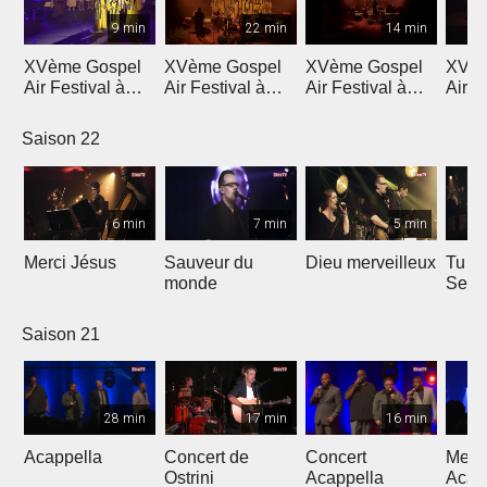
9 min
22 min
14 min
XVème Gospel
XVème Gospel
XVème Gospel
XVèm
Air Festival à
Air Festival à
Air Festival à
Air F
Martigny
Martigny
Martigny
Mart
Saison 22
6 min
7 min
5 min
Merci Jésus
Sauveur du
Dieu merveilleux
Tu es
monde
Seig
Saison 21
28 min
17 min
16 min
Acappella
Concert de
Concert
Mega
Ostrini
Acappella
Acap