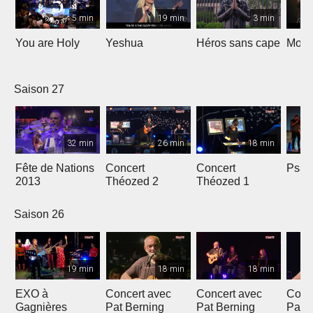
5 min
19 min
3 min
You are Holy
Yeshua
Héros sans cape
Moi e
Saison 27
32 min
26 min
18 min
Fête de Nations
Concert
Concert
Psau
2013
Théozed 2
Théozed 1
Saison 26
19 min
18 min
18 min
EXO à
Concert avec
Concert avec
Conc
Gagnières
Pat Berning
Pat Berning
Pat 