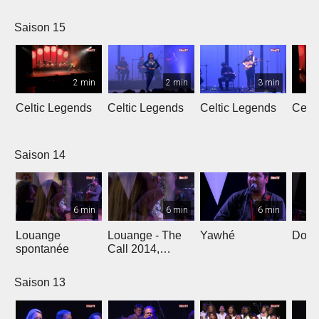
L'Oméga
Saison 15
2 min
2 min
3 min
Celtic Legends
Celtic Legends
Celtic Legends
Celt
Saison 14
6 min
6 min
6 min
Louange
Louange - The
Yawhé
Down 
spontanée
Call 2014,
Genève
Saison 13