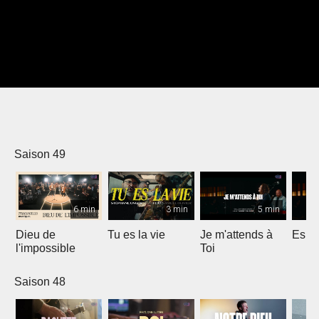
Saison 49
6 min
3 min
5 min
Dieu de
Tu es la vie
Je m'attends à
Espri
l'impossible
Toi
Saison 48