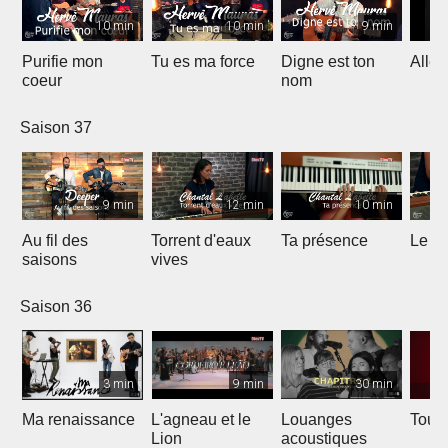
10 min
10 min
9 min
Purifie mon
Tu es ma force
Digne est ton
Allél
coeur
nom
Saison 37
9 min
12 min
10 min
Au fil des
Torrent d'eaux
Ta présence
Le sa
saisons
vives
Saison 36
3 min
9 min
30 min
Ma renaissance
L'agneau et le
Louanges
Tout 
Lion
acoustiques