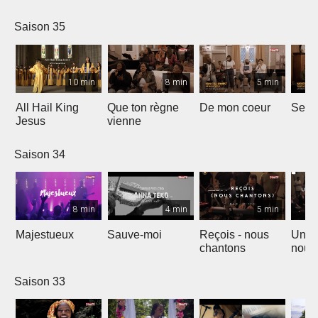
Saison 35
10 min
8 min
5 min
All Hail King
Que ton règne
De mon coeur
Senti
Jesus
vienne
Saison 34
8 min
4 min
5 min
Majestueux
Sauve-moi
Reçois - nous
Un so
chantons
nouv
Saison 33