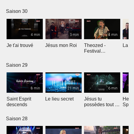
Comp
Yout
Saison 30
4 min
3 min
4 min
Je t'ai trouvé
Jésus mon Roi
Theozed -
La cl
Festival
Gagnière
Saison 29
8 min
21 min
6 min
Saint Esprit
Le lieu secret
Jésus tu
He W
descends
possèdes tout en
Spar
nous
Saison 28