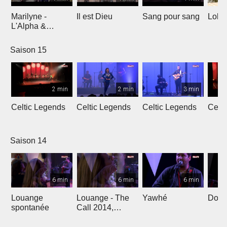
Marilyne -
Il est Dieu
Sang pour sang
Lola
L'Alpha &
L'Oméga
Saison 15
2 min
2 min
3 min
Celtic Legends
Celtic Legends
Celtic Legends
Celt
Saison 14
6 min
6 min
6 min
Louange
Louange - The
Yawhé
Down 
spontanée
Call 2014,
Genève