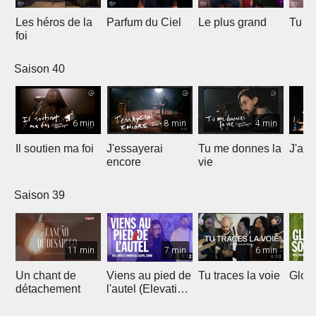
Les héros de la
Parfum du Ciel
Le plus grand
Tu ét
foi
Saison 40
6 min
8 min
4 min
Il soutien ma foi
J'essayerai
Tu me donnes la
J'ai 
encore
vie
Saison 39
11 min
7 min
6 min
Un chant de
Viens au pied de
Tu traces la voie
Gloir
détachement
l'autel (Elevation
Worship)