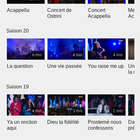
Acappella
Concert de
Concert
Mega
Ostrini
Acappella
Acap
Saison 20
6 min
4 min
4 min
La question
Une vie passée
You raise me up
Une b
la me
Saison 19
4 min
3 min
2 min
Ya un onction
Dieu ta fidélité
Prosterné nous
Dans
aqui
confessons
prés