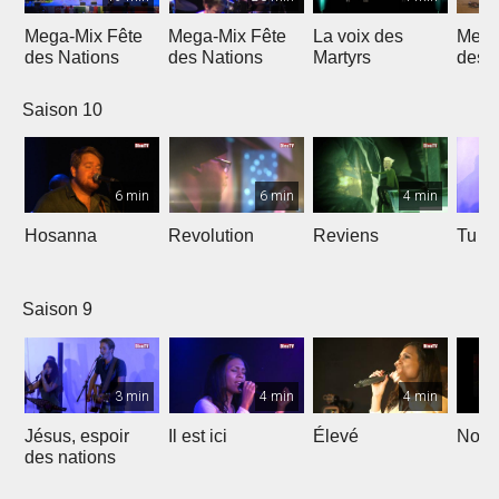
Mega-Mix Fête
Mega-Mix Fête
La voix des
Mega
des Nations
des Nations
Martyrs
des 
Saison 10
6 min
6 min
4 min
Hosanna
Revolution
Reviens
Tu e
Saison 9
3 min
4 min
4 min
Jésus, espoir
Il est ici
Élevé
Noël
des nations