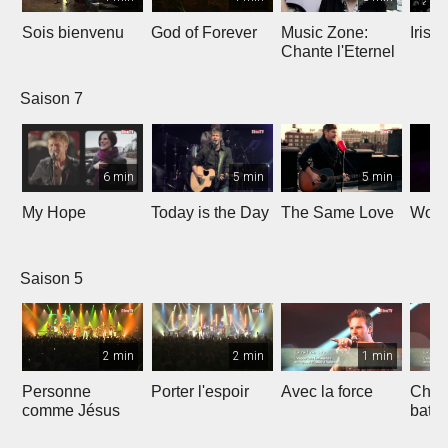
Sois bienvenu
God of Forever
Music Zone:
Irish
Chante l'Eternel
Saison 7
6 min
5 min
5 min
My Hope
Today is the Day
The Same Love
Wond
Saison 5
2 min
2 min
1 min
Personne
Porter l'espoir
Avec la force
Chaq
comme Jésus
batt