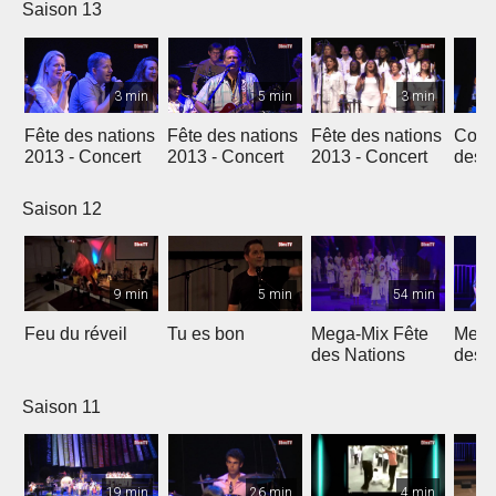
Saison 13
3 min
5 min
3 min
Fête des nations
Fête des nations
Fête des nations
Conc
2013 - Concert
2013 - Concert
2013 - Concert
des n
(201
Saison 12
9 min
5 min
54 min
Feu du réveil
Tu es bon
Mega-Mix Fête
Mega
des Nations
des 
Saison 11
19 min
26 min
4 min