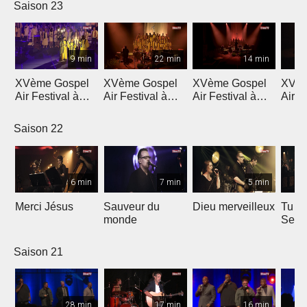
Saison 23
9 min
22 min
14 min
XVème Gospel
XVème Gospel
XVème Gospel
XVèm
Air Festival à
Air Festival à
Air Festival à
Air F
Martigny
Martigny
Martigny
Mart
Saison 22
6 min
7 min
5 min
Merci Jésus
Sauveur du
Dieu merveilleux
Tu es
monde
Seig
Saison 21
28 min
17 min
16 min