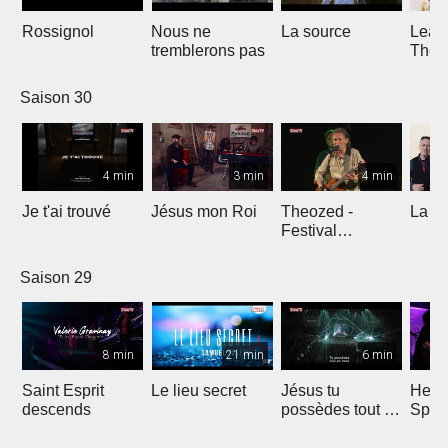
Rossignol
Nous ne
La source
Lean
tremblerons pas
The
Comp
Yout
Saison 30
4 min
3 min
4 min
Je t'ai trouvé
Jésus mon Roi
Theozed -
La cl
Festival
Gagnière
Saison 29
8 min
21 min
6 min
Saint Esprit
Le lieu secret
Jésus tu
He W
descends
possèdes tout en
Spar
nous