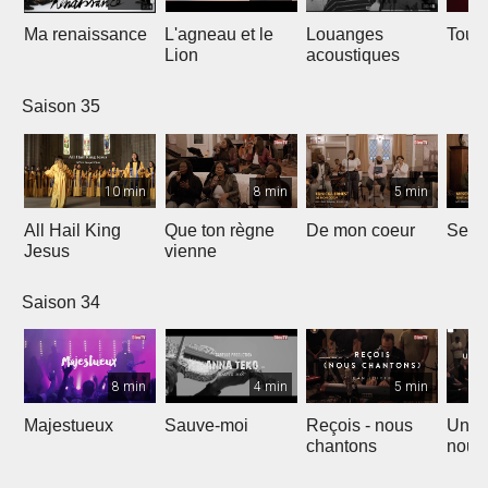
Ma renaissance
L'agneau et le
Louanges
Tout 
Lion
acoustiques
Saison 35
10 min
8 min
5 min
All Hail King
Que ton règne
De mon coeur
Senti
Jesus
vienne
Saison 34
8 min
4 min
5 min
Majestueux
Sauve-moi
Reçois - nous
Un so
chantons
nouv