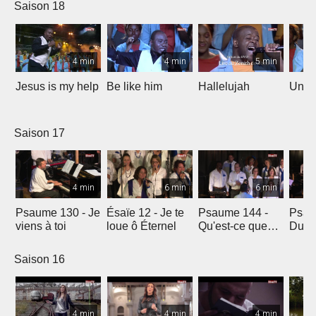
Saison 18
4 min
4 min
5 min
Jesus is my help
Be like him
Hallelujah
Un jo
Saison 17
4 min
6 min
6 min
Psaume 130 - Je
Ésaïe 12 - Je te
Psaume 144 -
Psau
viens à toi
loue ô Éternel
Qu'est-ce que
Du le
l'homme ?
soleil
Saison 16
4 min
4 min
4 min