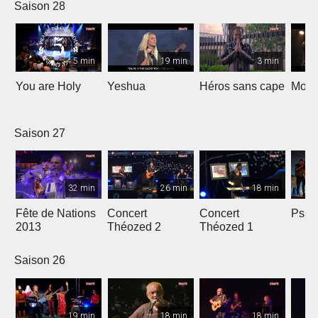
Saison 28
5 min
19 min
3 min
You are Holy
Yeshua
Héros sans cape
Moi e
Saison 27
32 min
26 min
18 min
Fête de Nations
Concert
Concert
Psau
2013
Théozed 2
Théozed 1
Saison 26
19 min
18 min
18 min