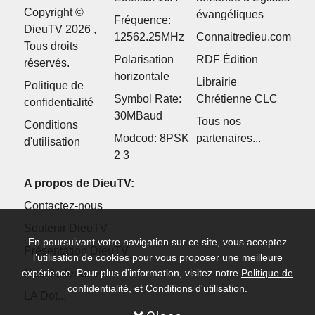
Copyright ©
évangéliques
Fréquence:
DieuTV 2026 ,
12562.25MHz
Connaitredieu.com
Tous droits
Polarisation
RDF Édition
réservés.
horizontale
Librairie
Politique de
Symbol Rate:
Chrétienne CLC
confidentialité
30MBaud
Tous nos
Conditions
Modcod: 8PSK
partenaires...
d'utilisation
2 3
A propos de DieuTV:
Contactez-nous
Soutenir DieuTV
En poursuivant votre navigation sur ce site, vous acceptez
Présentation DieuTV
l’utilisation de cookies pour vous proposer une meilleure
expérience. Pour plus d’information, visitez notre
Politique de
Nos Partenaires
confidentialité
, et
Conditions d'utilisation
.
LA Dot...