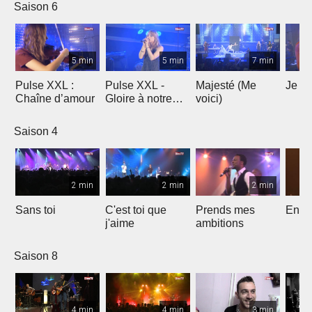
Saison 6
5 min
5 min
7 min
Pulse XXL :
Pulse XXL -
Majesté (Me
Je te
Chaîne d’amour
Gloire à notre
voici)
Dieu
Saison 4
2 min
2 min
2 min
Sans toi
C'est toi que
Prends mes
Entre
j'aime
ambitions
Saison 8
4 min
4 min
3 min