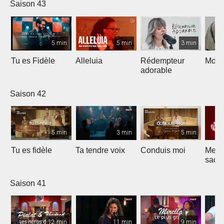
Saison 43
5 min
5 min
3 min
Tu es Fidèle
Alleluia
Rédempteur
Mon 
adorable
Saison 42
5 min
3 min
5 min
Tu es fidèle
Ta tendre voix
Conduis moi
Merve
sacri
Saison 41
12 min
11 min
9 min