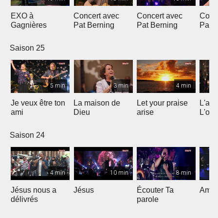
EXO à
Concert avec
Concert avec
Conc
Gagnières
Pat Berning
Pat Berning
Pat 
Saison 25
5 min
3 min
4 min
Je veux être ton
La maison de
Let your praise
L'alp
ami
Dieu
arise
L'om
Saison 24
4 min
10 min
8 min
Jésus nous a
Jésus
Écouter Ta
Ami S
délivrés
parole