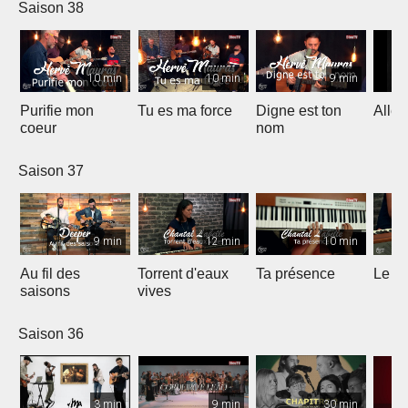
Saison 38
10 min
10 min
9 min
Purifie mon
Tu es ma force
Digne est ton
Allél
coeur
nom
Saison 37
9 min
12 min
10 min
Au fil des
Torrent d'eaux
Ta présence
Le sa
saisons
vives
Saison 36
3 min
9 min
30 min