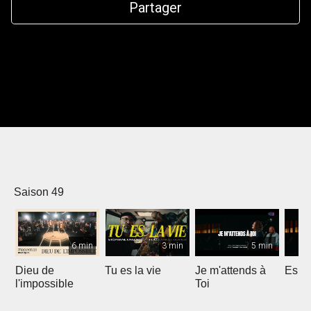
Partager
Saison 49
6 min
3 min
5 min
Dieu de
Tu es la vie
Je m'attends à
Espri
l'impossible
Toi