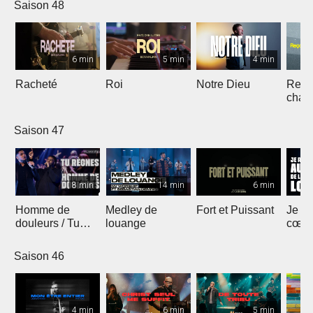
Saison 48
6 min
5 min
4 min
Racheté
Roi
Notre Dieu
Reçoi
chan
Saison 47
8 min
14 min
6 min
Homme de
Medley de
Fort et Puissant
Je re
douleurs / Tu
louange
cœur 
règnes
loua
Saison 46
4 min
6 min
5 min