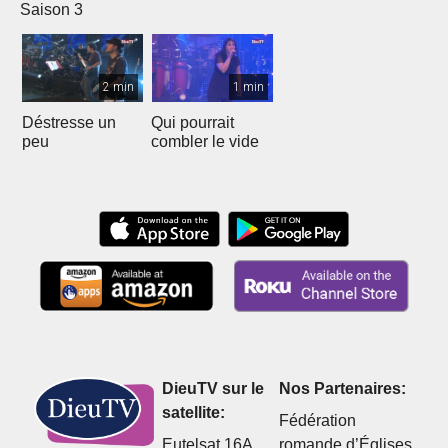
Saison 3
2 min
1 min
Déstresse un
Qui pourrait
peu
combler le vide
DieuTV sur le
Nos Partenaires:
satellite:
Fédération
Eutelsat 16A
romande d’Églises