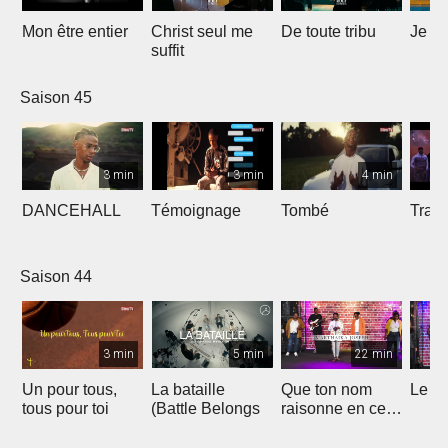
Mon être entier
Christ seul me
De toute tribu
Je m
suffit
Saison 45
3 min
3 min
4 min
DANCEHALL
Témoignage
Tombé
Tranq
Saison 44
3 min
5 min
22 min
Un pour tous,
La bataille
Que ton nom
Le li
tous pour toi
(Battle Belongs
raisonne en ce
lieu