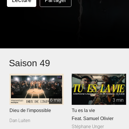
Lecture
Partager
Saison 49
6 min
3 min
Dieu de l'impossible
Tu es la vie
Feat. Samuel Olivier
Dan Luiten
Stéphane Unger