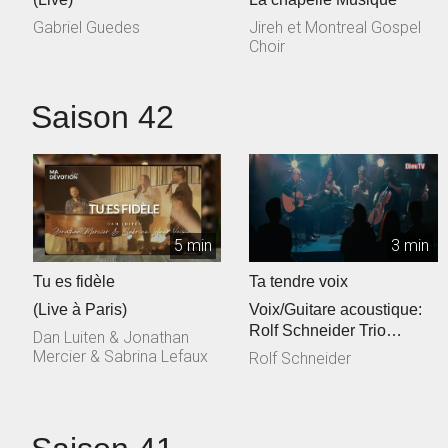
Gabriel Guedes
Jireh et Montreal Gospel
Choir
Saison 42
5 min
3 min
Tu es fidèle
Ta tendre voix
(Live à Paris)
Voix/Guitare acoustique:
Rolf Schneider Trio
Dan Luiten & Jonathan
cordes: Philippe & Jessica
Mercier & Sabrina Lefaux
Rolf Schneider
Talec, ...