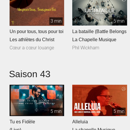
3 min
5 min
Un pour tous, tous pour toi
La bataille (Battle Belongs
Les athlètes du Christ
La Chapelle Musique
Cœur a cœur louange
Phil Wickham
Saison 43
5 min
5 min
Tu es Fidèle
Alleluia
(Live)
La chapelle Musique