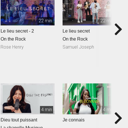
22 min
22 min
Le lieu secret - 2
Le lieu secret
Q
S
On the Rock
On the Rock
O
Rose Henry
Samuel Joseph
N
4 min
4 min
Dieu tout puissant
Je connais
T
La chapelle Musique