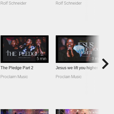
Rolf Schneider
Rolf Schneider
R
5 min
3 min
The Pledge Part 2
Jesus we lift you higher
T
Proclaim Music
Proclain Music
P