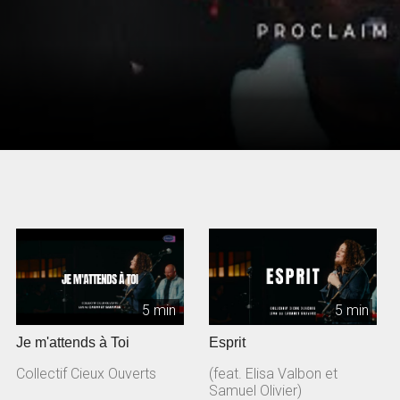
5 min
5 min
Je m'attends à Toi
Esprit
Collectif Cieux Ouverts
(feat. Elisa Valbon et
Samuel Olivier)