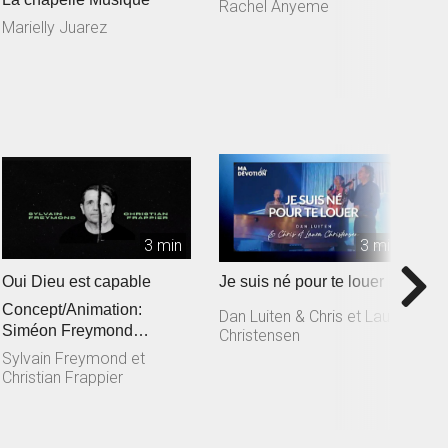
Rachel Anyeme
S
L
Marielly Juarez
3 min
3 min
Oui Dieu est capable
Je suis né pour te louer
T
Concept/Animation:
M
Dan Luiten & Chris et Laura
Siméon Freymond
Christensen
D
Composition: Sylvain
Sylvain Freymond et
Freymond en collaborat...
Christian Frappier