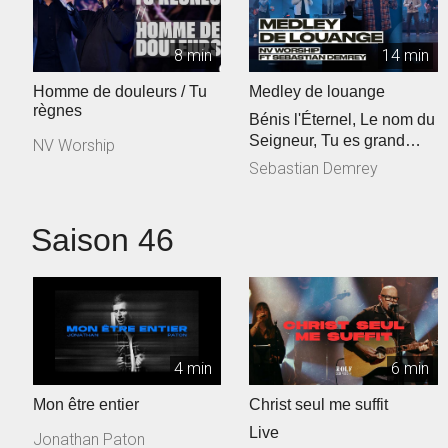
8 min
14 min
Homme de douleurs / Tu
Medley de louange
règnes
Bénis l'Éternel, Le nom du
Seigneur, Tu es grand
NV Worship
Seigneur
Sebastian Demrey
Saison 46
4 min
6 min
Mon être entier
Christ seul me suffit
Live
Jonathan Paton