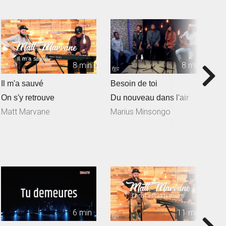
8 min
8 min
Il m'a sauvé
Besoin de toi
T
On s'y retrouve
Du nouveau dans l'air
D
Matt Marvane
Marius Minsongo
6 min
11 min