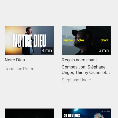
4 min
3 min
Notre Dieu
Reçois notre chant
Composition: Stéphane
Jonathan Paton
Unger, Thierry Ostrini et
Siméon Freymond
Stéphane Unger