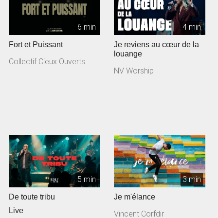
6 min
4 min
Fort et Puissant
Je reviens au cœur de la
louange
Collectif Cieux Ouverts
NV Worship
5 min
3 min
De toute tribu
Je m'élance
Live
Vincent Corfdir