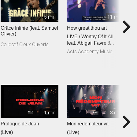
5 min
11 min
Grâce Infinie (feat. Samuel
How great thou art
C
Olivier)
LIVE / Worthy Of It All,
f
feat. Abigail Favre &
C
Collectif Cieux Ouverts
Esben Engholm
Acts Academy Music
A
1 min
3 min
Prologue de Jean
Mon rédempteur vit
Je
(Live)
(Live)
(