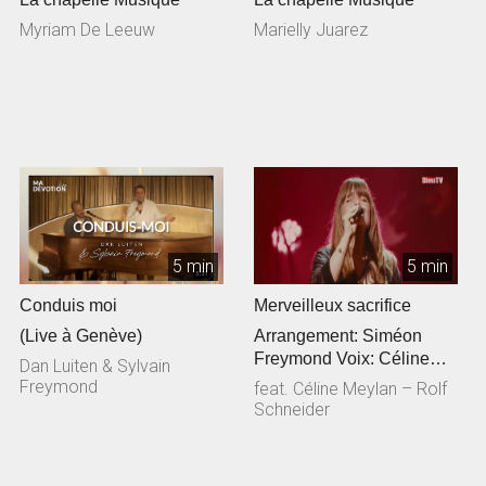
Myriam De Leeuw
Marielly Juarez
5 min
5 min
Conduis moi
Merveilleux sacrifice
(Live à Genève)
Arrangement: Siméon
Freymond Voix: Céline
Dan Luiten & Sylvain
Meylan Guitare
Freymond
feat. Céline Meylan – Rolf
acoustique: Rolf Sc...
Schneider