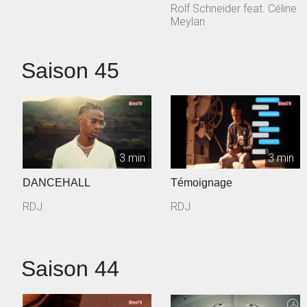
Rolf Schneider feat. Céline
Meylan
Saison 45
3 min
3 min
DANCEHALL
Témoignage
RDJ
RDJ
Saison 44