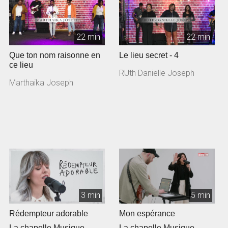
22 min
22 min
Que ton nom raisonne en
Le lieu secret - 4
ce lieu
RUth Danielle Joseph
Marthaika Joseph
3 min
5 min
Rédempteur adorable
Mon espérance
La chapelle Musique
La chapelle Musique