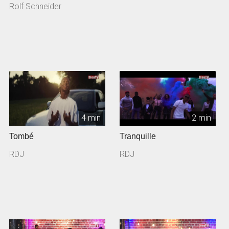
Rolf Schneider
4 min
2 min
Tombé
Tranquille
RDJ
RDJ