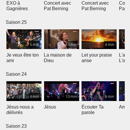
EXO à
Concert avec
Concert avec
Conc
Gagnières
Pat Berning
Pat Berning
Pat 
Saison 25
5 min
3 min
4 min
Je veux être ton
La maison de
Let your praise
L'alp
ami
Dieu
arise
L'om
Saison 24
4 min
10 min
8 min
Jésus nous a
Jésus
Écouter Ta
Ami S
délivrés
parole
Saison 23