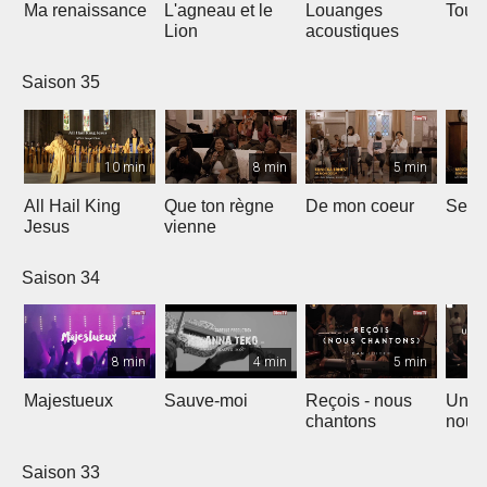
Ma renaissance
L'agneau et le
Louanges
Tout 
Lion
acoustiques
Saison 35
10 min
8 min
5 min
All Hail King
Que ton règne
De mon coeur
Senti
Jesus
vienne
Saison 34
8 min
4 min
5 min
Majestueux
Sauve-moi
Reçois - nous
Un so
chantons
nouv
Saison 33