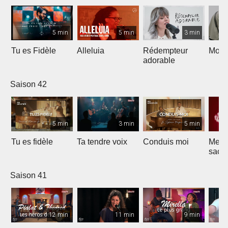
5 min
5 min
3 min
Tu es Fidèle
Alleluia
Rédempteur
Mon 
adorable
Saison 42
5 min
3 min
5 min
Tu es fidèle
Ta tendre voix
Conduis moi
Merve
sacri
Saison 41
12 min
11 min
9 min