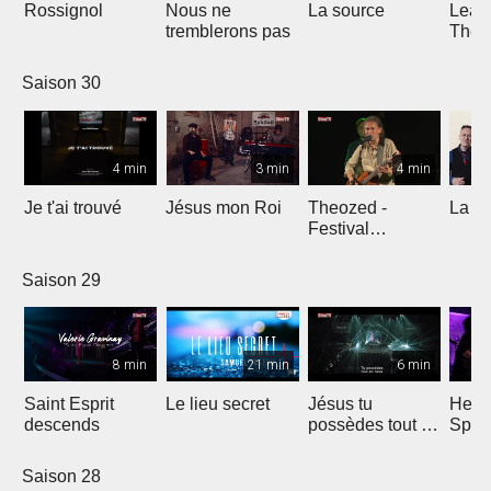
Rossignol
Nous ne
La source
Lean
tremblerons pas
The
Comp
Yout
Saison 30
4 min
3 min
4 min
Je t'ai trouvé
Jésus mon Roi
Theozed -
La cl
Festival
Gagnière
Saison 29
8 min
21 min
6 min
Saint Esprit
Le lieu secret
Jésus tu
He W
descends
possèdes tout en
Spar
nous
Saison 28