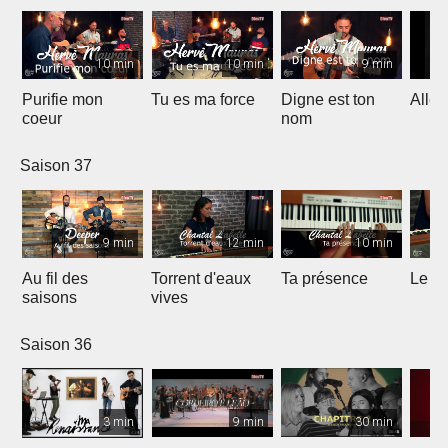
10 min
10 min
9 min
Purifie mon
Tu es ma force
Digne est ton
Allél
coeur
nom
Saison 37
9 min
12 min
10 min
Au fil des
Torrent d'eaux
Ta présence
Le sa
saisons
vives
Saison 36
3 min
9 min
30 min