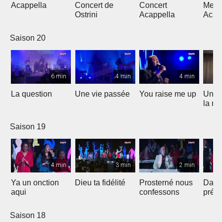
Acappella
Concert de
Concert
Mega
Ostrini
Acappella
Acap
Saison 20
6 min
4 min
4 min
La question
Une vie passée
You raise me up
Une b
la me
Saison 19
4 min
3 min
2 min
Ya un onction
Dieu ta fidélité
Prosterné nous
Dans
aqui
confessons
prés
Saison 18