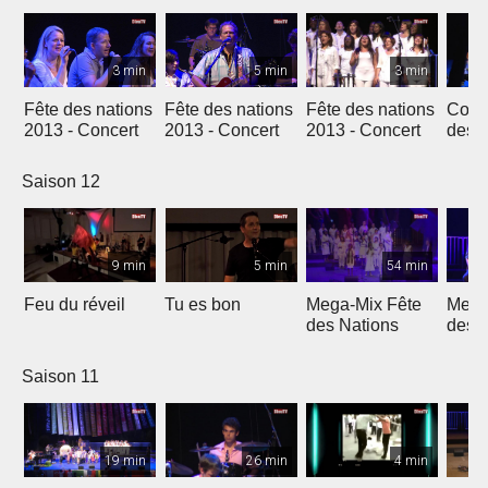
3 min
5 min
3 min
Fête des nations
Fête des nations
Fête des nations
Conc
2013 - Concert
2013 - Concert
2013 - Concert
des n
(201
Saison 12
9 min
5 min
54 min
Feu du réveil
Tu es bon
Mega-Mix Fête
Mega
des Nations
des 
Saison 11
19 min
26 min
4 min