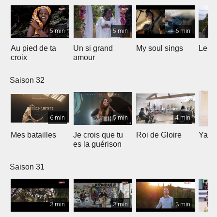
5 min
5 min
6 min
Au pied de ta
Un si grand
My soul sings
Le pr
croix
amour
Saison 32
6 min
5 min
4 min
Mes batailles
Je crois que tu
Roi de Gloire
Yahw
es la guérison
Saison 31
3 min
3 min
3 min