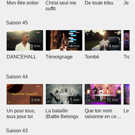
Mon être entier
Christ seul me
De toute tribu
Je m
suffit
Saison 45
3 min
3 min
4 min
DANCEHALL
Témoignage
Tombé
Tranq
Saison 44
3 min
5 min
22 min
Un pour tous,
La bataille
Que ton nom
Le li
tous pour toi
(Battle Belongs
raisonne en ce
lieu
Saison 43