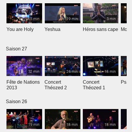
5 min
19 min
3 min
You are Holy
Yeshua
Héros sans cape
Moi e
Saison 27
32 min
26 min
18 min
Fête de Nations
Concert
Concert
Psau
2013
Théozed 2
Théozed 1
Saison 26
19 min
18 min
18 min