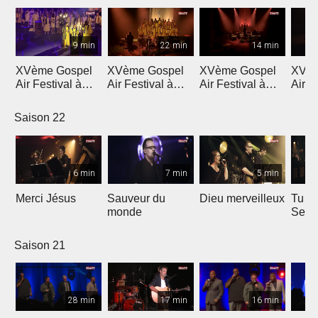
9 min
22 min
14 min
XVème Gospel
XVème Gospel
XVème Gospel
XVèm
Air Festival à
Air Festival à
Air Festival à
Air F
Martigny
Martigny
Martigny
Mart
Saison 22
6 min
7 min
5 min
Merci Jésus
Sauveur du
Dieu merveilleux
Tu es
monde
Seig
Saison 21
28 min
17 min
16 min