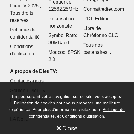
Fréquence:
DieuTV 2026 ,
12562.25MHz
Connaitredieu.com
Tous droits
Polarisation
RDF Édition
réservés.
horizontale
Librairie
Politique de
Symbol Rate:
Chrétienne CLC
confidentialité
30MBaud
Tous nos
Conditions
Modcod: 8PSK
partenaires...
d'utilisation
2 3
A propos de DieuTV:
Contactez-nous
Soutenir DieuTV
En poursuivant votre navigation sur ce site, vous acceptez
Présentation DieuTV
l’utilisation de cookies pour vous proposer une meilleure
expérience. Pour plus d’information, visitez notre
Politique de
Nos Partenaires
confidentialité
, et
Conditions d'utilisation
.
LA Dot...