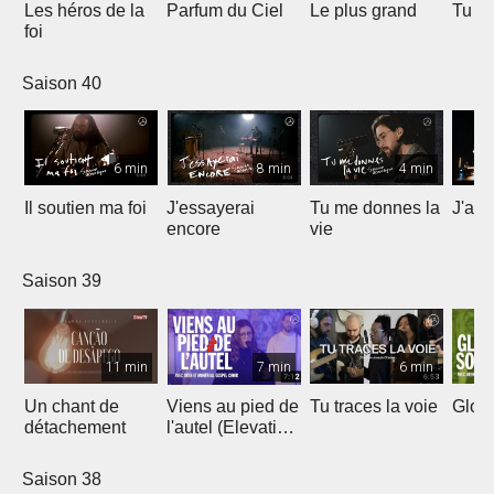
Les héros de la
Parfum du Ciel
Le plus grand
Tu ét
foi
Saison 40
6 min
8 min
4 min
Il soutien ma foi
J'essayerai
Tu me donnes la
J'ai 
encore
vie
Saison 39
11 min
7 min
6 min
Un chant de
Viens au pied de
Tu traces la voie
Gloir
détachement
l'autel (Elevation
Worship)
Saison 38