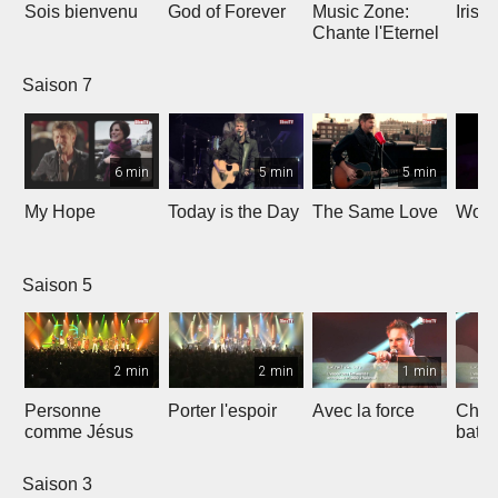
Sois bienvenu
God of Forever
Music Zone:
Irish
Chante l'Eternel
Saison 7
6 min
5 min
5 min
My Hope
Today is the Day
The Same Love
Wond
Saison 5
2 min
2 min
1 min
Personne
Porter l'espoir
Avec la force
Chaq
comme Jésus
batt
Saison 3