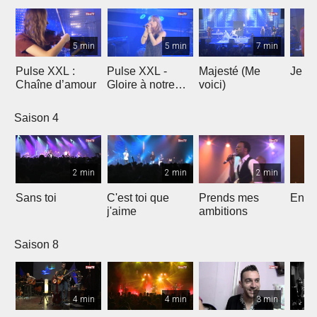
5 min
5 min
7 min
Pulse XXL :
Pulse XXL -
Majesté (Me
Je te
Chaîne d’amour
Gloire à notre
voici)
Dieu
Saison 4
2 min
2 min
2 min
Sans toi
C'est toi que
Prends mes
Entre
j'aime
ambitions
Saison 8
4 min
4 min
3 min