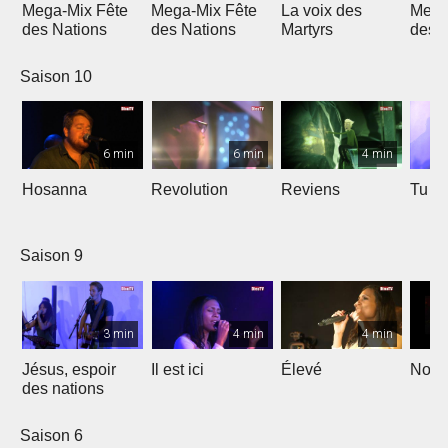
Mega-Mix Fête
Mega-Mix Fête
La voix des
Mega
des Nations
des Nations
Martyrs
des 
Saison 10
6 min
6 min
4 min
Hosanna
Revolution
Reviens
Tu e
Saison 9
3 min
4 min
4 min
Jésus, espoir
Il est ici
Élevé
Noël
des nations
Saison 6