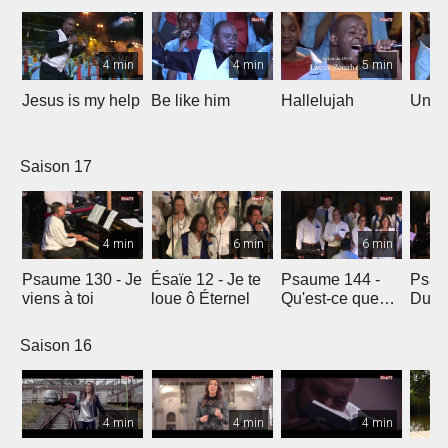
4 min
4 min
5 min
Jesus is my help
Be like him
Hallelujah
Un jo
Saison 17
4 min
6 min
6 min
Psaume 130 - Je
Ésaïe 12 - Je te
Psaume 144 -
Psau
viens à toi
loue ô Éternel
Qu'est-ce que
Du le
l'homme ?
soleil
Saison 16
4 min
4 min
4 min