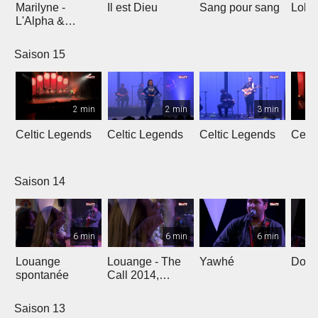
Marilyne -
Il est Dieu
Sang pour sang
Lola
L'Alpha &
L'Oméga
Saison 15
2 min
2 min
3 min
Celtic Legends
Celtic Legends
Celtic Legends
Celt
Saison 14
6 min
6 min
6 min
Louange
Louange - The
Yawhé
Down 
spontanée
Call 2014,
Genève
Saison 13