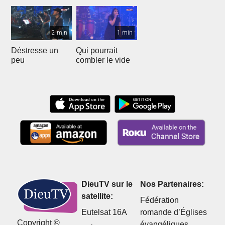
2 min
1 min
Déstresse un
Qui pourrait
peu
combler le vide
DieuTV sur le
Nos Partenaires:
satellite:
Fédération
Eutelsat 16A
romande d’Églises
Copyright ©
évangéliques