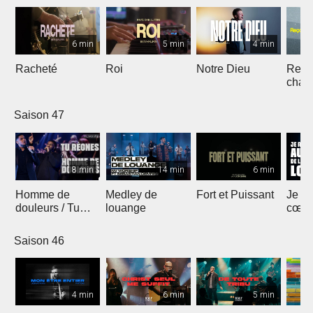
6 min
5 min
4 min
Racheté
Roi
Notre Dieu
Reçoi
chan
Saison 47
8 min
14 min
6 min
Homme de
Medley de
Fort et Puissant
Je re
douleurs / Tu
louange
cœur 
règnes
loua
Saison 46
4 min
6 min
5 min