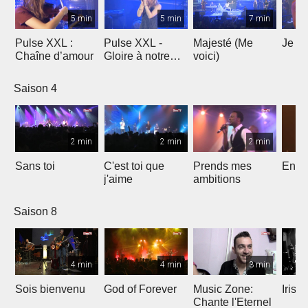
5 min
5 min
7 min
Pulse XXL :
Pulse XXL -
Majesté (Me
Je te
Chaîne d’amour
Gloire à notre
voici)
Dieu
Saison 4
2 min
2 min
2 min
Sans toi
C'est toi que
Prends mes
Entre
j'aime
ambitions
Saison 8
4 min
4 min
3 min
Sois bienvenu
God of Forever
Music Zone:
Irish
Chante l'Eternel