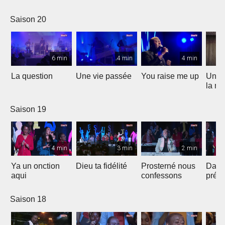
Saison 20
6 min
4 min
4 min
La question
Une vie passée
You raise me up
Une b
la me
Saison 19
4 min
3 min
2 min
Ya un onction
Dieu ta fidélité
Prosterné nous
Dans
aqui
confessons
prés
Saison 18