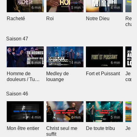
6 min
5 min
4 min
Racheté
Roi
Notre Dieu
Reçoi
chan
Saison 47
8 min
14 min
6 min
Homme de
Medley de
Fort et Puissant
Je re
douleurs / Tu
louange
cœur 
règnes
loua
Saison 46
4 min
6 min
5 min
Mon être entier
Christ seul me
De toute tribu
Je m
suffit