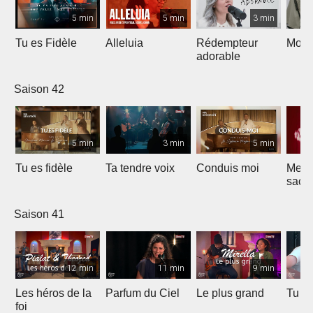
5 min
5 min
3 min
Tu es Fidèle
Alleluia
Rédempteur
Mon 
adorable
Saison 42
5 min
3 min
5 min
Tu es fidèle
Ta tendre voix
Conduis moi
Merve
sacri
Saison 41
12 min
11 min
9 min
Les héros de la
Parfum du Ciel
Le plus grand
Tu ét
foi