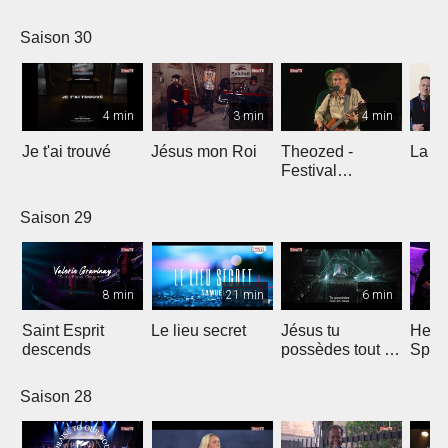
Comp
Yout
Saison 30
4 min
3 min
4 min
Je t'ai trouvé
Jésus mon Roi
Theozed -
La cl
Festival
Gagnière
Saison 29
8 min
21 min
6 min
Saint Esprit
Le lieu secret
Jésus tu
He W
descends
possèdes tout en
Spar
nous
Saison 28