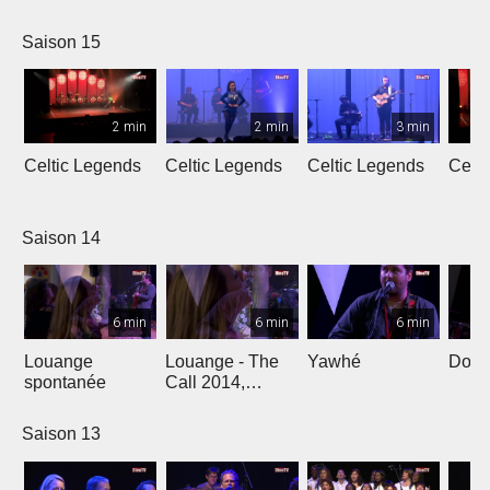
L'Oméga
Saison 15
2 min
2 min
3 min
Celtic Legends
Celtic Legends
Celtic Legends
Celt
Saison 14
6 min
6 min
6 min
Louange
Louange - The
Yawhé
Down 
spontanée
Call 2014,
Genève
Saison 13