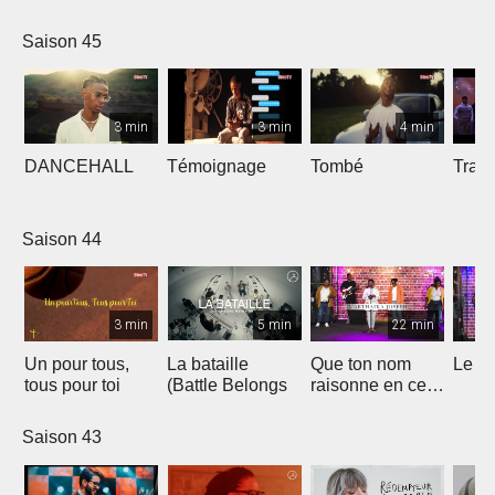
Saison 45
3 min
3 min
4 min
DANCEHALL
Témoignage
Tombé
Tranq
Saison 44
3 min
5 min
22 min
Un pour tous,
La bataille
Que ton nom
Le li
tous pour toi
(Battle Belongs
raisonne en ce
lieu
Saison 43