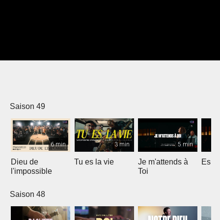
Saison 49
6 min
3 min
5 min
Dieu de
Tu es la vie
Je m'attends à
Espri
l'impossible
Toi
Saison 48