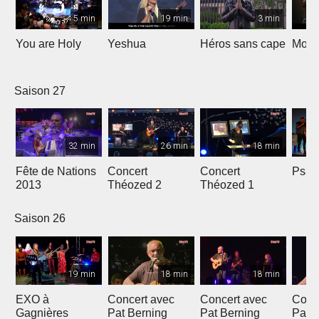
5 min
19 min
3 min
You are Holy
Yeshua
Héros sans cape
Moi e
Saison 27
32 min
26 min
18 min
Fête de Nations
Concert
Concert
Psau
2013
Théozed 2
Théozed 1
Saison 26
19 min
18 min
18 min
EXO à
Concert avec
Concert avec
Conc
Gagnières
Pat Berning
Pat Berning
Pat 