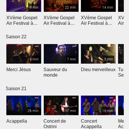
9 min
22 min
14 min
XVème Gospel
XVème Gospel
XVème Gospel
XVèm
Air Festival à
Air Festival à
Air Festival à
Air F
Martigny
Martigny
Martigny
Mart
Saison 22
6 min
7 min
5 min
Merci Jésus
Sauveur du
Dieu merveilleux
Tu es
monde
Seig
Saison 21
28 min
17 min
16 min
Acappella
Concert de
Concert
Mega
Ostrini
Acappella
Acap