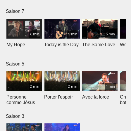
Saison 7
6 min
5 min
5 min
My Hope
Today is the Day
The Same Love
Wond
Saison 5
2 min
2 min
1 min
Personne
Porter l'espoir
Avec la force
Chaq
comme Jésus
batt
Saison 3