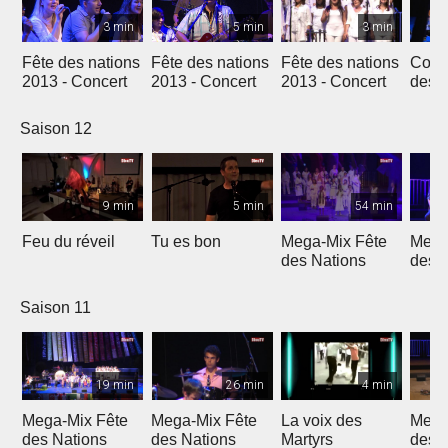
3 min
5 min
3 min
Fête des nations
Fête des nations
Fête des nations
Conc
2013 - Concert
2013 - Concert
2013 - Concert
des n
(201
Saison 12
9 min
5 min
54 min
Feu du réveil
Tu es bon
Mega-Mix Fête
Mega
des Nations
des 
Saison 11
19 min
26 min
4 min
Mega-Mix Fête
Mega-Mix Fête
La voix des
Mega
des Nations
des Nations
Martyrs
des 