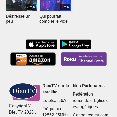
2 min
1 min
Déstresse un
Qui pourrait
peu
combler le vide
DieuTV sur le
Nos Partenaires:
satellite:
Fédération
Eutelsat 16A
romande d’Églises
Copyright ©
évangéliques
Fréquence:
DieuTV 2026 ,
12562.25MHz
Connaitredieu.com