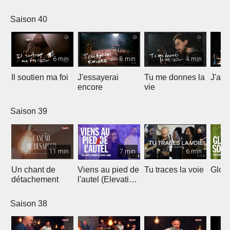
Saison 40
6 min
8 min
4 min
Il soutien ma foi
J'essayerai
Tu me donnes la
J'ai 
encore
vie
Saison 39
11 min
7 min
6 min
Un chant de
Viens au pied de
Tu traces la voie
Gloir
détachement
l'autel (Elevation
Worship)
Saison 38