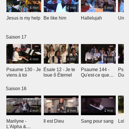
4 min
4 min
5 min
Jesus is my help
Be like him
Hallelujah
Un jo
Saison 17
4 min
6 min
6 min
Psaume 130 - Je
Ésaïe 12 - Je te
Psaume 144 -
Psau
viens à toi
loue ô Éternel
Qu'est-ce que
Du le
l'homme ?
soleil
Saison 16
4 min
4 min
4 min
Marilyne -
Il est Dieu
Sang pour sang
Lola
L'Alpha &