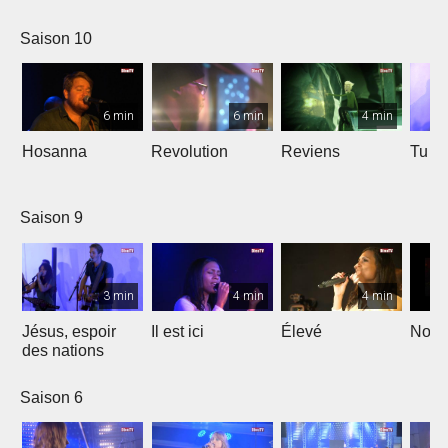
Saison 10
6 min
6 min
4 min
Hosanna
Revolution
Reviens
Tu e
Saison 9
3 min
4 min
4 min
Jésus, espoir
Il est ici
Élevé
Noël
des nations
Saison 6