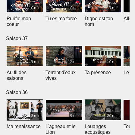
10 min
10 min
9 min
Purifie mon
Tu es ma force
Digne est ton
Allél
coeur
nom
Saison 37
9 min
12 min
10 min
Au fil des
Torrent d'eaux
Ta présence
Le sa
saisons
vives
Saison 36
3 min
9 min
30 min
Ma renaissance
L'agneau et le
Louanges
Tout 
Lion
acoustiques