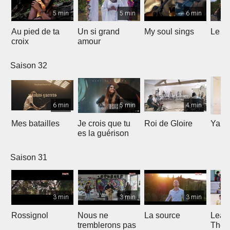
5 min
5 min
6 min
Au pied de ta
Un si grand
My soul sings
Le pr
croix
amour
Saison 32
6 min
5 min
4 min
Mes batailles
Je crois que tu
Roi de Gloire
Yahw
es la guérison
Saison 31
3 min
3 min
3 min
Rossignol
Nous ne
La source
Lean
tremblerons pas
The