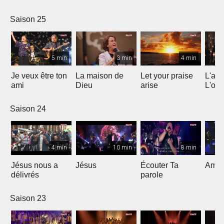
Saison 25
5 min
3 min
4 min
Je veux être ton
La maison de
Let your praise
L'alp
ami
Dieu
arise
L'om
Saison 24
4 min
10 min
8 min
Jésus nous a
Jésus
Écouter Ta
Ami S
délivrés
parole
Saison 23