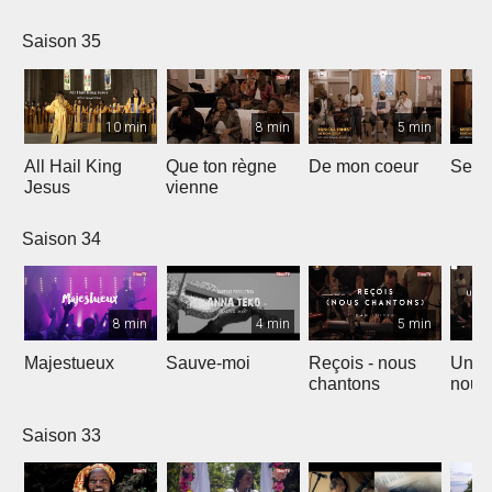
Saison 35
10 min
8 min
5 min
All Hail King
Que ton règne
De mon coeur
Senti
Jesus
vienne
Saison 34
8 min
4 min
5 min
Majestueux
Sauve-moi
Reçois - nous
Un so
chantons
nouv
Saison 33