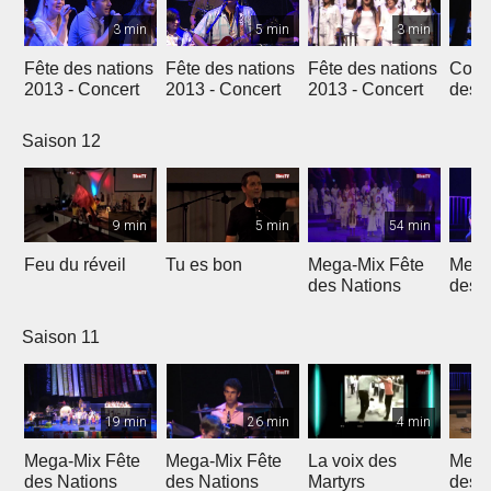
3 min
5 min
3 min
Fête des nations
Fête des nations
Fête des nations
Conc
2013 - Concert
2013 - Concert
2013 - Concert
des n
(201
Saison 12
9 min
5 min
54 min
Feu du réveil
Tu es bon
Mega-Mix Fête
Mega
des Nations
des 
Saison 11
19 min
26 min
4 min
Mega-Mix Fête
Mega-Mix Fête
La voix des
Mega
des Nations
des Nations
Martyrs
des 