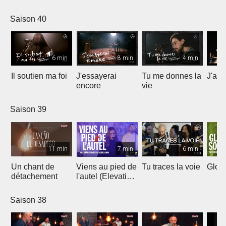
Saison 40
6 min
8 min
4 min
Il soutien ma foi
J'essayerai
Tu me donnes la
J'ai 
encore
vie
Saison 39
11 min
7 min
6 min
Un chant de
Viens au pied de
Tu traces la voie
Gloir
détachement
l'autel (Elevation
Worship)
Saison 38