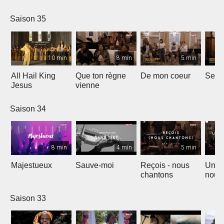
Saison 35
10 min
8 min
5 min
All Hail King
Que ton règne
De mon coeur
Senti
Jesus
vienne
Saison 34
8 min
4 min
5 min
Majestueux
Sauve-moi
Reçois - nous
Un so
chantons
nouv
Saison 33