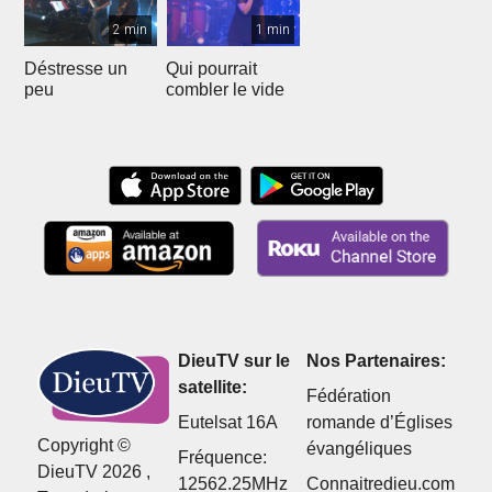
2 min
1 min
Déstresse un
Qui pourrait
peu
combler le vide
DieuTV sur le
Nos Partenaires:
satellite:
Fédération
Eutelsat 16A
romande d’Églises
Copyright ©
évangéliques
Fréquence:
DieuTV 2026 ,
12562.25MHz
Connaitredieu.com