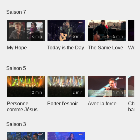
Saison 7
6 min
5 min
5 min
My Hope
Today is the Day
The Same Love
Wond
Saison 5
2 min
2 min
1 min
Personne
Porter l'espoir
Avec la force
Chaq
comme Jésus
batt
Saison 3