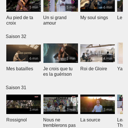
5 min
5 min
6 min
Au pied de ta
Un si grand
My soul sings
Le pr
croix
amour
Saison 32
6 min
5 min
4 min
Mes batailles
Je crois que tu
Roi de Gloire
Yahw
es la guérison
Saison 31
3 min
3 min
3 min
Rossignol
Nous ne
La source
Lean
tremblerons pas
The