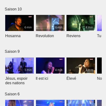
Saison 10
6 min
6 min
4 min
Hosanna
Revolution
Reviens
Tu e
Saison 9
3 min
4 min
4 min
Jésus, espoir
Il est ici
Élevé
Noël
des nations
Saison 6