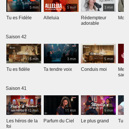
5 min
5 min
3 min
Tu es Fidèle
Alleluia
Rédempteur
Mon 
adorable
Saison 42
5 min
3 min
5 min
Tu es fidèle
Ta tendre voix
Conduis moi
Merve
sacri
Saison 41
12 min
11 min
9 min
Les héros de la
Parfum du Ciel
Le plus grand
Tu ét
foi