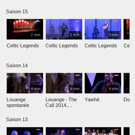
L'Oméga
Saison 15
2 min
2 min
3 min
Celtic Legends
Celtic Legends
Celtic Legends
Celt
Saison 14
6 min
6 min
6 min
Louange
Louange - The
Yawhé
Down 
spontanée
Call 2014,
Genève
Saison 13