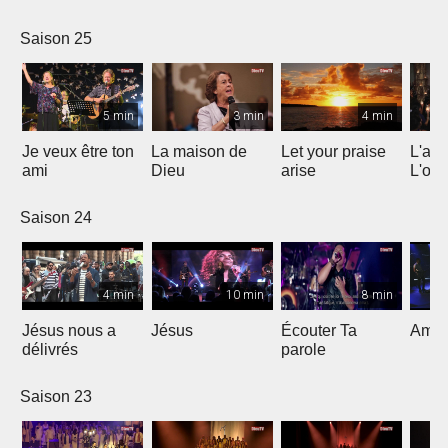
Saison 25
5 min
3 min
4 min
Je veux être ton
La maison de
Let your praise
L'alp
ami
Dieu
arise
L'om
Saison 24
4 min
10 min
8 min
Jésus nous a
Jésus
Écouter Ta
Ami S
délivrés
parole
Saison 23