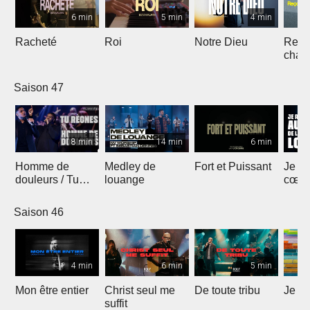
6 min
5 min
4 min
Racheté
Roi
Notre Dieu
Reçoi
chan
Saison 47
8 min
14 min
6 min
Homme de
Medley de
Fort et Puissant
Je re
douleurs / Tu
louange
cœur 
règnes
loua
Saison 46
4 min
6 min
5 min
Mon être entier
Christ seul me
De toute tribu
Je m
suffit