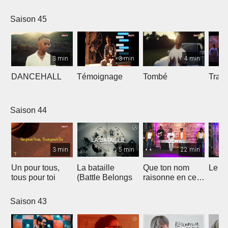
Saison 45
3 min
3 min
4 min
DANCEHALL
Témoignage
Tombé
Tranq
Saison 44
3 min
5 min
22 min
Un pour tous,
La bataille
Que ton nom
Le li
tous pour toi
(Battle Belongs
raisonne en ce
lieu
Saison 43