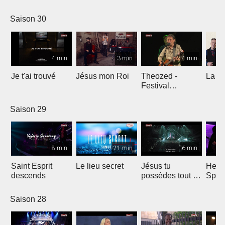
Comp
Yout
Saison 30
4 min
3 min
4 min
Je t'ai trouvé
Jésus mon Roi
Theozed -
La cl
Festival
Gagnière
Saison 29
8 min
21 min
6 min
Saint Esprit
Le lieu secret
Jésus tu
He W
descends
possèdes tout en
Spar
nous
Saison 28