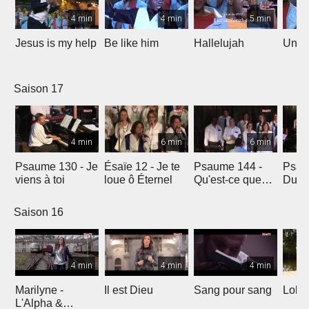
4 min
4 min
5 min
Jesus is my help
Be like him
Hallelujah
Un jo
Saison 17
4 min
6 min
6 min
Psaume 130 - Je
Ésaïe 12 - Je te
Psaume 144 -
Psau
viens à toi
loue ô Éternel
Qu'est-ce que
Du le
l'homme ?
soleil
Saison 16
4 min
4 min
4 min
Marilyne -
Il est Dieu
Sang pour sang
Lola
L'Alpha &