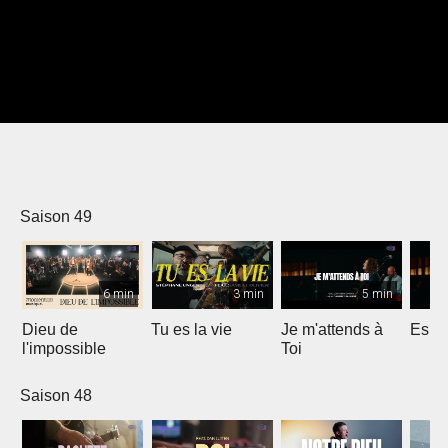
Saison 49
6 min
3 min
5 min
Dieu de
Tu es la vie
Je m'attends à
Espri
l'impossible
Toi
Saison 48