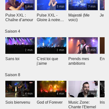
5 min
5 min
7 min
Pulse XXL :
Pulse XXL -
Majesté (Me
Je te
Chaîne d’amour
Gloire à notre
voici)
Dieu
Saison 4
2 min
2 min
2 min
Sans toi
C'est toi que
Prends mes
Entre
j'aime
ambitions
Saison 8
4 min
4 min
3 min
Sois bienvenu
God of Forever
Music Zone:
Irish
Chante l'Eternel