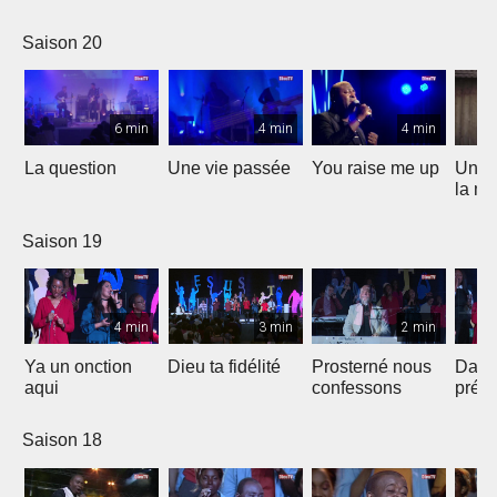
Saison 20
6 min
4 min
4 min
La question
Une vie passée
You raise me up
Une b
la me
Saison 19
4 min
3 min
2 min
Ya un onction
Dieu ta fidélité
Prosterné nous
Dans
aqui
confessons
prés
Saison 18