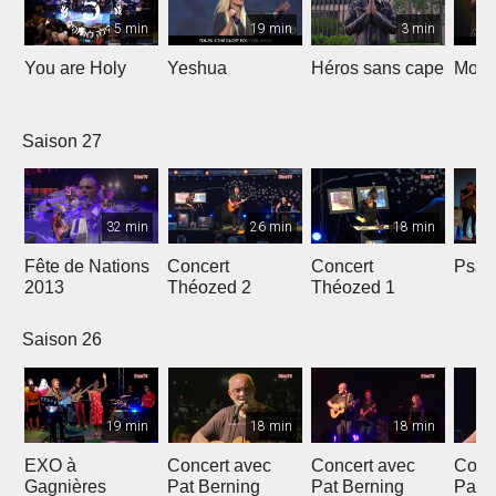
5 min
19 min
3 min
You are Holy
Yeshua
Héros sans cape
Moi e
Saison 27
32 min
26 min
18 min
Fête de Nations
Concert
Concert
Psau
2013
Théozed 2
Théozed 1
Saison 26
19 min
18 min
18 min
EXO à
Concert avec
Concert avec
Conc
Gagnières
Pat Berning
Pat Berning
Pat 