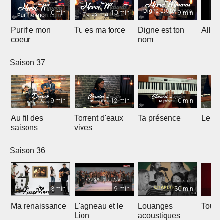
10 min
10 min
9 min
Purifie mon
Tu es ma force
Digne est ton
Allél
coeur
nom
Saison 37
9 min
12 min
10 min
Au fil des
Torrent d'eaux
Ta présence
Le sa
saisons
vives
Saison 36
3 min
9 min
30 min
Ma renaissance
L'agneau et le
Louanges
Tout 
Lion
acoustiques