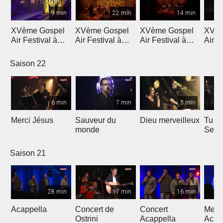
9 min
22 min
14 min
XVème Gospel
XVème Gospel
XVème Gospel
XVèm
Air Festival à
Air Festival à
Air Festival à
Air F
Martigny
Martigny
Martigny
Mart
Saison 22
6 min
7 min
5 min
Merci Jésus
Sauveur du
Dieu merveilleux
Tu es
monde
Seig
Saison 21
28 min
17 min
16 min
Acappella
Concert de
Concert
Mega
Ostrini
Acappella
Acap