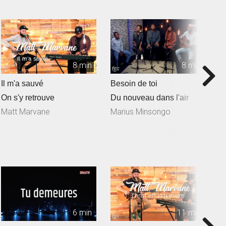
8 min
8 min
Il m'a sauvé
Besoin de toi
T
On s'y retrouve
Du nouveau dans l'air
D
Matt Marvane
Marius Minsongo
6 min
11 min