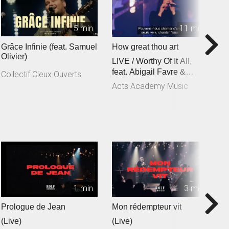
5 min
11 min
Grâce Infinie (feat. Samuel
How great thou art
C
Olivier)
LIVE / Worthy Of It All,
f
feat. Abigail Favre &
C
Collectif Cieux Ouverts
Esben Engholm
Acts Academy Music
A
1 min
3 min
Prologue de Jean
Mon rédempteur vit
Je
(Live)
(Live)
(