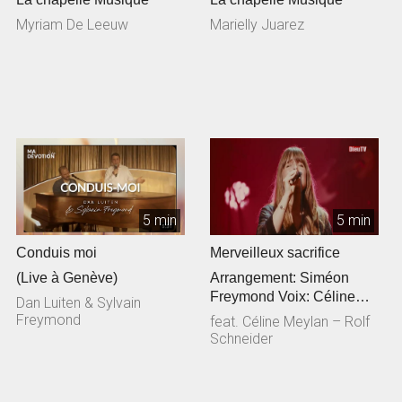
Myriam De Leeuw
Marielly Juarez
5 min
5 min
Conduis moi
Merveilleux sacrifice
(Live à Genève)
Arrangement: Siméon
Freymond Voix: Céline
Dan Luiten & Sylvain
Meylan Guitare
Freymond
feat. Céline Meylan – Rolf
acoustique: Rolf Sc...
Schneider