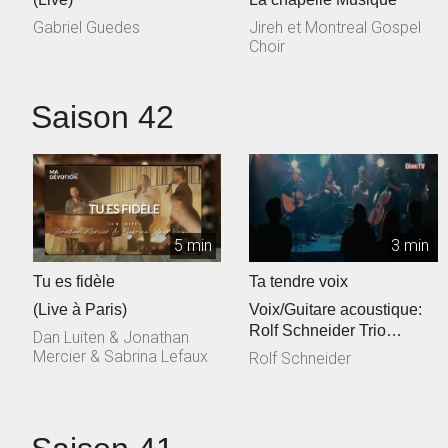
Gabriel Guedes
Jireh et Montreal Gospel
Choir
Saison 42
5 min
3 min
Tu es fidèle
Ta tendre voix
(Live à Paris)
Voix/Guitare acoustique:
Rolf Schneider Trio
Dan Luiten & Jonathan
cordes: Philippe & Jessica
Mercier & Sabrina Lefaux
Rolf Schneider
Talec, ...