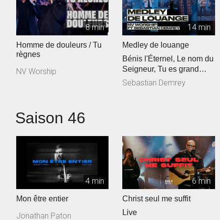
8 min
14 min
Homme de douleurs / Tu
Medley de louange
règnes
Bénis l'Éternel, Le nom du
Seigneur, Tu es grand
NV Worship
Seigneur
Sebastian Demrey
Saison 46
4 min
6 min
Mon être entier
Christ seul me suffit
Live
Jonathan Paton