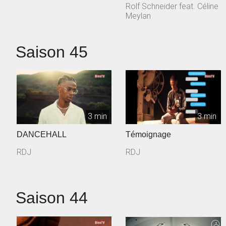
Rolf Schneider feat. Céline
Meylan
Saison 45
3 min
3 min
DANCEHALL
Témoignage
RDJ
RDJ
Saison 44