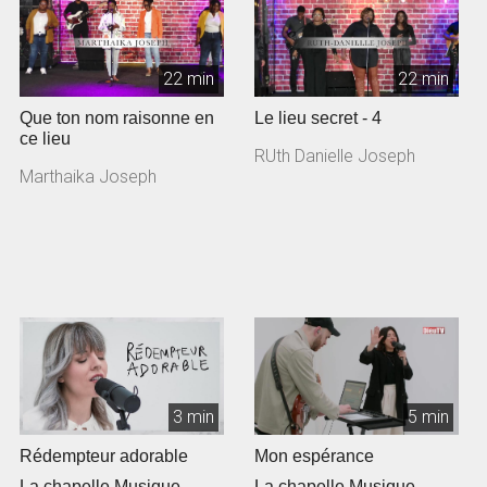
22 min
22 min
Que ton nom raisonne en
Le lieu secret - 4
ce lieu
RUth Danielle Joseph
Marthaika Joseph
3 min
5 min
Rédempteur adorable
Mon espérance
La chapelle Musique
La chapelle Musique