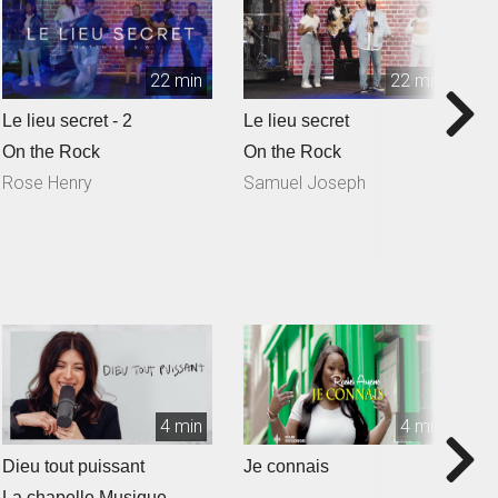
22 min
22 min
Le lieu secret - 2
Le lieu secret
Q
S
On the Rock
On the Rock
O
Rose Henry
Samuel Joseph
N
4 min
4 min
Dieu tout puissant
Je connais
T
La chapelle Musique