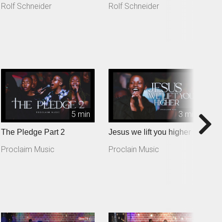
Rolf Schneider
Rolf Schneider
R
5 min
3 min
The Pledge Part 2
Jesus we lift you higher
T
Proclaim Music
Proclain Music
P