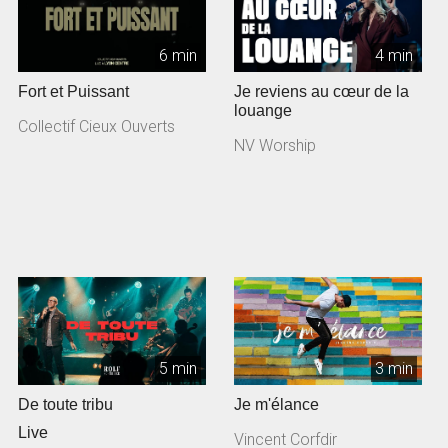
6 min
4 min
Fort et Puissant
Je reviens au cœur de la
louange
Collectif Cieux Ouverts
NV Worship
5 min
3 min
De toute tribu
Je m'élance
Live
Vincent Corfdir