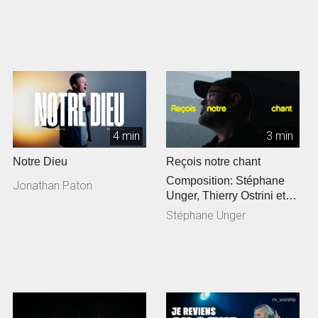
4 min
3 min
Notre Dieu
Reçois notre chant
Composition: Stéphane
Jonathan Paton
Unger, Thierry Ostrini et
Siméon Freymond
Stéphane Unger