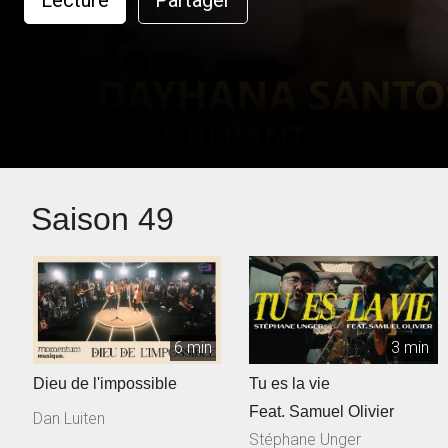
Lecture
Partager
Saison 49
6 min
3 min
Dieu de l'impossible
Tu es la vie
Feat. Samuel Olivier
Dan Luiten
Stéphane Unger