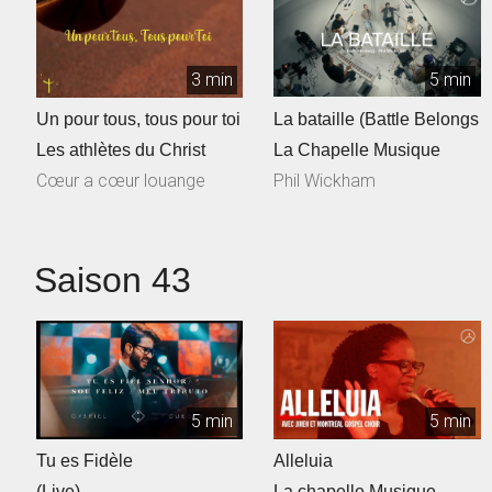
3 min
5 min
Un pour tous, tous pour toi
La bataille (Battle Belongs
Les athlètes du Christ
La Chapelle Musique
Cœur a cœur louange
Phil Wickham
Saison 43
5 min
5 min
Tu es Fidèle
Alleluia
(Live)
La chapelle Musique