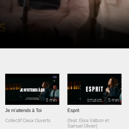
5 min
5 min
Je m'attends à Toi
Esprit
Collectif Cieux Ouverts
(feat. Elisa Valbon et
Samuel Olivier)