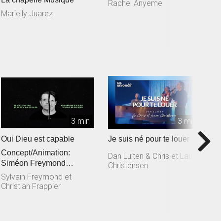
Rachel Anyeme
S
L
Marielly Juarez
3 min
3 min
Oui Dieu est capable
Je suis né pour te louer
T
Concept/Animation:
M
Dan Luiten & Chris et Laura
Siméon Freymond
Christensen
D
Composition: Sylvain
Sylvain Freymond et
Freymond en collaborat...
Christian Frappier