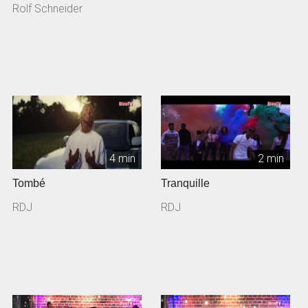
Rolf Schneider
4 min
2 min
Tombé
Tranquille
RDJ
RDJ