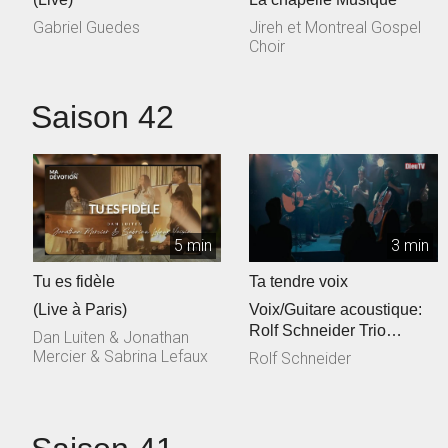
Gabriel Guedes
Jireh et Montreal Gospel
Choir
Saison 42
5 min
3 min
Tu es fidèle
Ta tendre voix
(Live à Paris)
Voix/Guitare acoustique:
Rolf Schneider Trio
Dan Luiten & Jonathan
cordes: Philippe & Jessica
Mercier & Sabrina Lefaux
Rolf Schneider
Talec, ...