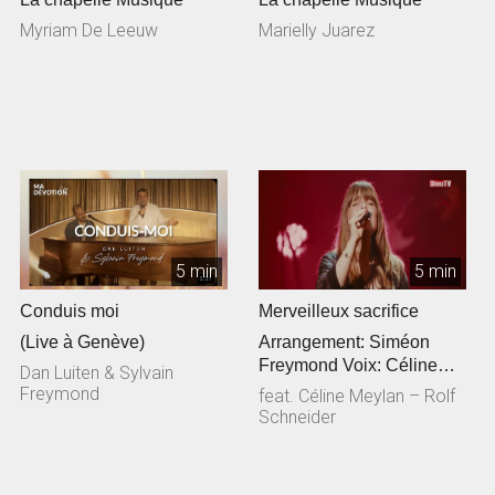
Myriam De Leeuw
Marielly Juarez
5 min
5 min
Conduis moi
Merveilleux sacrifice
(Live à Genève)
Arrangement: Siméon
Freymond Voix: Céline
Dan Luiten & Sylvain
Meylan Guitare
Freymond
feat. Céline Meylan – Rolf
acoustique: Rolf Sc...
Schneider