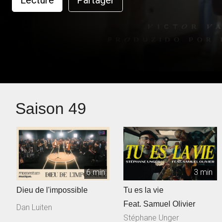
Lecture
Partager
Saison 49
6 min
3 min
Dieu de l'impossible
Tu es la vie
Feat. Samuel Olivier
Dan Luiten
Stéphane Unger