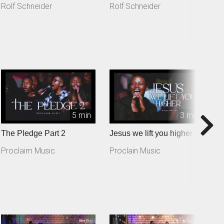
Rolf Schneider
Rolf Schneider
R
5 min
3 min
The Pledge Part 2
Jesus we lift you higher
T
Proclaim Music
Proclain Music
P