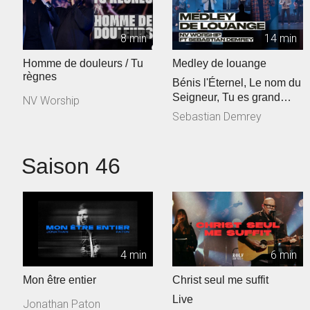
8 min
14 min
Homme de douleurs / Tu
Medley de louange
règnes
Bénis l'Éternel, Le nom du
Seigneur, Tu es grand
NV Worship
Seigneur
Sebastian Demrey
Saison 46
4 min
6 min
Mon être entier
Christ seul me suffit
Live
Jonathan Paton