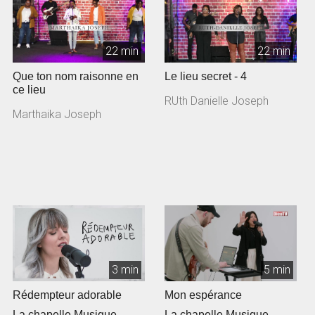
22 min
22 min
Que ton nom raisonne en
Le lieu secret - 4
ce lieu
RUth Danielle Joseph
Marthaika Joseph
3 min
5 min
Rédempteur adorable
Mon espérance
La chapelle Musique
La chapelle Musique