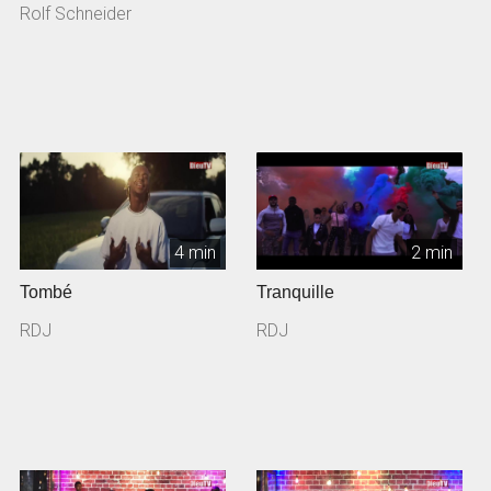
Rolf Schneider
4 min
2 min
Tombé
Tranquille
RDJ
RDJ