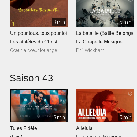
3 min
5 min
Un pour tous, tous pour toi
La bataille (Battle Belongs
Les athlètes du Christ
La Chapelle Musique
Cœur a cœur louange
Phil Wickham
Saison 43
5 min
5 min
Tu es Fidèle
Alleluia
(Live)
La chapelle Musique