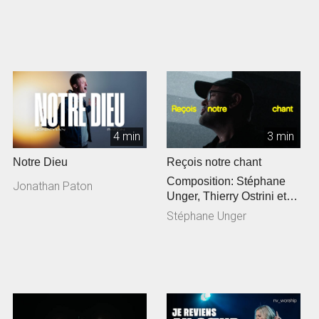
4 min
3 min
Notre Dieu
Reçois notre chant
Composition: Stéphane
Jonathan Paton
Unger, Thierry Ostrini et
Siméon Freymond
Stéphane Unger