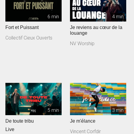
6 min
4 min
Fort et Puissant
Je reviens au cœur de la
louange
Collectif Cieux Ouverts
NV Worship
5 min
3 min
De toute tribu
Je m'élance
Live
Vincent Corfdir