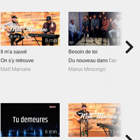
8 min
8 min
Il m'a sauvé
Besoin de toi
T
On s'y retrouve
Du nouveau dans l'air
D
Matt Marvane
Marius Minsongo
6 min
11 min