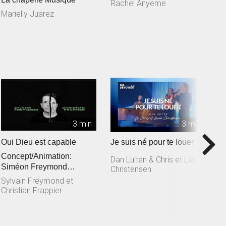
Rachel Anyeme
S
L
Marielly Juarez
3 min
3 min
Oui Dieu est capable
Je suis né pour te louer
T
Concept/Animation:
M
Dan Luiten & Chris et Laura
Siméon Freymond
Christensen
D
Composition: Sylvain
Sylvain Freymond et
Freymond en collaborat...
Christian Frappier