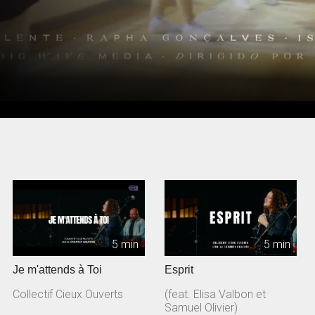
5 min
5 min
Je m'attends à Toi
Esprit
Collectif Cieux Ouverts
(feat. Elisa Valbon et
Samuel Olivier)