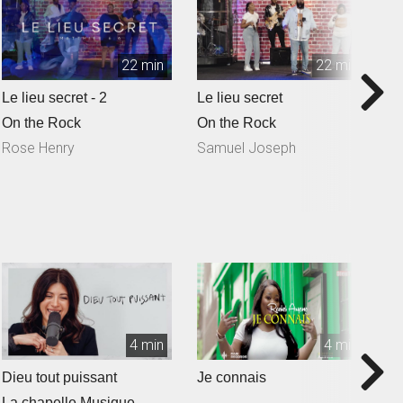
22 min
22 min
Le lieu secret - 2
Le lieu secret
Q
S
On the Rock
On the Rock
O
Rose Henry
Samuel Joseph
N
4 min
4 min
Dieu tout puissant
Je connais
T
La chapelle Musique