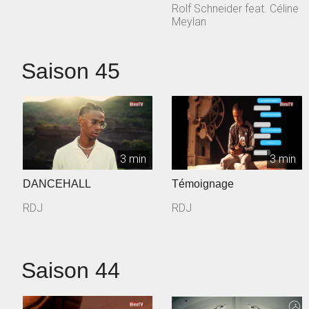
Rolf Schneider feat. Céline
Meylan
Saison 45
3 min
3 min
DANCEHALL
Témoignage
RDJ
RDJ
Saison 44