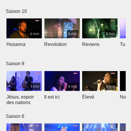
Saison 10
6 min
6 min
4 min
Hosanna
Revolution
Reviens
Tu e
Saison 9
3 min
4 min
4 min
Jésus, espoir
Il est ici
Élevé
Noël
des nations
Saison 6