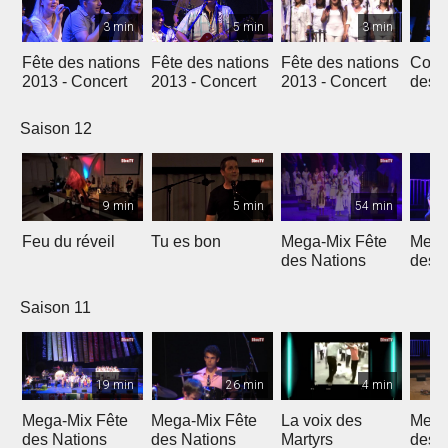
3 min
5 min
3 min
Fête des nations
Fête des nations
Fête des nations
Conc
2013 - Concert
2013 - Concert
2013 - Concert
des n
(201
Saison 12
9 min
5 min
54 min
Feu du réveil
Tu es bon
Mega-Mix Fête
Mega
des Nations
des 
Saison 11
19 min
26 min
4 min
Mega-Mix Fête
Mega-Mix Fête
La voix des
Mega
des Nations
des Nations
Martyrs
des 