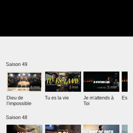
Saison 49
6 min
3 min
5 min
Dieu de
Tu es la vie
Je m'attends à
Espri
l'impossible
Toi
Saison 48