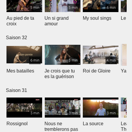
5 min
5 min
6 min
Au pied de ta
Un si grand
My soul sings
Le pr
croix
amour
Saison 32
6 min
5 min
4 min
Mes batailles
Je crois que tu
Roi de Gloire
Yahw
es la guérison
Saison 31
3 min
3 min
3 min
Rossignol
Nous ne
La source
Lean
tremblerons pas
The