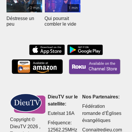
2 min
1 min
Déstresse un
Qui pourrait
peu
combler le vide
DieuTV sur le
Nos Partenaires:
satellite:
Fédération
Eutelsat 16A
romande d’Églises
Copyright ©
évangéliques
Fréquence:
DieuTV 2026 ,
12562.25MHz
Connaitredieu.com