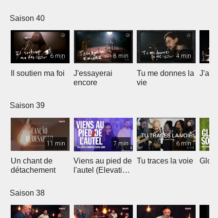
Saison 40
6 min
8 min
4 min
Il soutien ma foi
J'essayerai
Tu me donnes la
J'ai 
encore
vie
Saison 39
11 min
7 min
6 min
Un chant de
Viens au pied de
Tu traces la voie
Gloir
détachement
l'autel (Elevation
Worship)
Saison 38