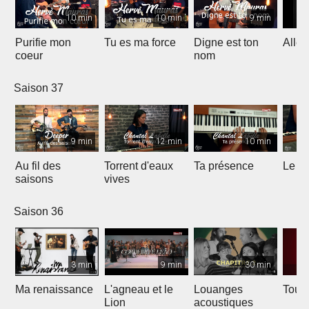
10 min
10 min
9 min
Purifie mon
Tu es ma force
Digne est ton
Allél
coeur
nom
Saison 37
9 min
12 min
10 min
Au fil des
Torrent d'eaux
Ta présence
Le sa
saisons
vives
Saison 36
3 min
9 min
30 min
Ma renaissance
L'agneau et le
Louanges
Tout 
Lion
acoustiques