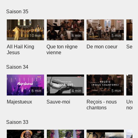
Saison 35
10 min
8 min
5 min
All Hail King
Que ton règne
De mon coeur
Senti
Jesus
vienne
Saison 34
8 min
4 min
5 min
Majestueux
Sauve-moi
Reçois - nous
Un so
chantons
nouv
Saison 33