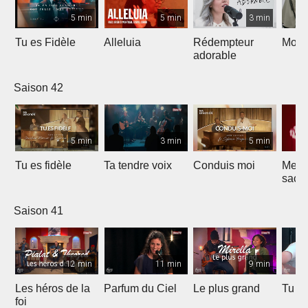
5 min
5 min
3 min
Tu es Fidèle
Alleluia
Rédempteur
Mon 
adorable
Saison 42
5 min
3 min
5 min
Tu es fidèle
Ta tendre voix
Conduis moi
Merve
sacri
Saison 41
12 min
11 min
9 min
Les héros de la
Parfum du Ciel
Le plus grand
Tu ét
foi