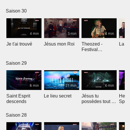
Comp
Yout
Saison 30
4 min
3 min
4 min
Je t'ai trouvé
Jésus mon Roi
Theozed -
La cl
Festival
Gagnière
Saison 29
8 min
21 min
6 min
Saint Esprit
Le lieu secret
Jésus tu
He W
descends
possèdes tout en
Spar
nous
Saison 28