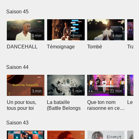
Saison 45
3 min
3 min
4 min
DANCEHALL
Témoignage
Tombé
Tranq
Saison 44
3 min
5 min
22 min
Un pour tous,
La bataille
Que ton nom
Le li
tous pour toi
(Battle Belongs
raisonne en ce
lieu
Saison 43