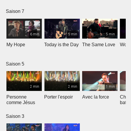
Saison 7
6 min
5 min
5 min
My Hope
Today is the Day
The Same Love
Wond
Saison 5
2 min
2 min
1 min
Personne
Porter l'espoir
Avec la force
Chaq
comme Jésus
batt
Saison 3