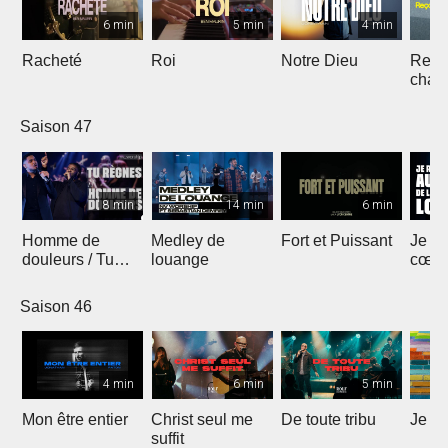
6 min
5 min
4 min
Racheté
Roi
Notre Dieu
Reçoi
chan
Saison 47
8 min
14 min
6 min
Homme de
Medley de
Fort et Puissant
Je re
douleurs / Tu
louange
cœur 
règnes
loua
Saison 46
4 min
6 min
5 min
Mon être entier
Christ seul me
De toute tribu
Je m
suffit