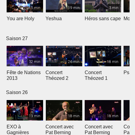
5 min
19 min
3 min
You are Holy
Yeshua
Héros sans cape
Moi e
Saison 27
32 min
26 min
18 min
Fête de Nations
Concert
Concert
Psau
2013
Théozed 2
Théozed 1
Saison 26
19 min
18 min
18 min
EXO à
Concert avec
Concert avec
Conc
Gagnières
Pat Berning
Pat Berning
Pat 