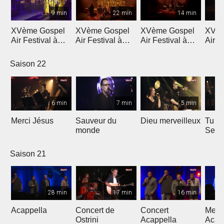
9 min
22 min
14 min
XVème Gospel
XVème Gospel
XVème Gospel
XVèm
Air Festival à
Air Festival à
Air Festival à
Air F
Martigny
Martigny
Martigny
Mart
Saison 22
6 min
7 min
5 min
Merci Jésus
Sauveur du
Dieu merveilleux
Tu es
monde
Seig
Saison 21
28 min
17 min
16 min
Acappella
Concert de
Concert
Mega
Ostrini
Acappella
Acap