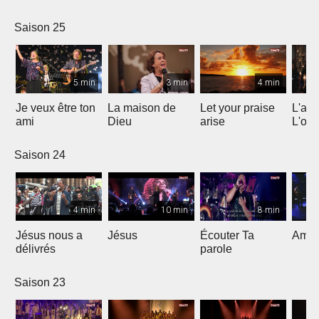
Saison 25
5 min
3 min
4 min
Je veux être ton
La maison de
Let your praise
L'alp
ami
Dieu
arise
L'om
Saison 24
4 min
10 min
8 min
Jésus nous a
Jésus
Écouter Ta
Ami S
délivrés
parole
Saison 23