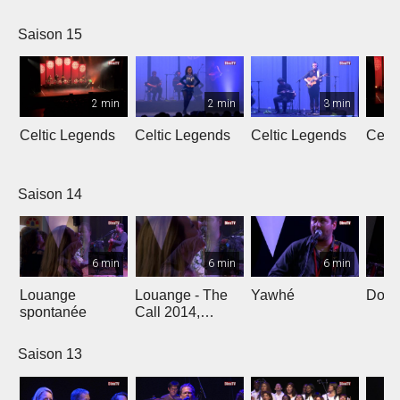
L'Oméga
Saison 15
2 min
2 min
3 min
Celtic Legends
Celtic Legends
Celtic Legends
Celt
Saison 14
6 min
6 min
6 min
Louange
Louange - The
Yawhé
Down 
spontanée
Call 2014,
Genève
Saison 13