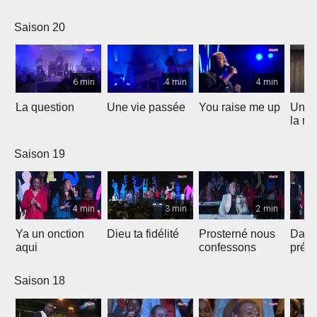
Saison 20
6 min
4 min
4 min
La question
Une vie passée
You raise me up
Une b
la me
Saison 19
4 min
3 min
2 min
Ya un onction
Dieu ta fidélité
Prosterné nous
Dans
aqui
confessons
prés
Saison 18