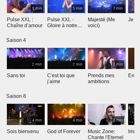
5 min
5 min
7 min
Pulse XXL :
Pulse XXL -
Majesté (Me
Je te
Chaîne d’amour
Gloire à notre
voici)
Dieu
Saison 4
2 min
2 min
2 min
Sans toi
C'est toi que
Prends mes
Entre
j'aime
ambitions
Saison 8
4 min
4 min
3 min
Sois bienvenu
God of Forever
Music Zone:
Irish
Chante l'Eternel