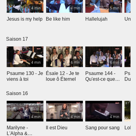
4 min
4 min
5 min
Jesus is my help
Be like him
Hallelujah
Un jo
Saison 17
4 min
6 min
6 min
Psaume 130 - Je
Ésaïe 12 - Je te
Psaume 144 -
Psau
viens à toi
loue ô Éternel
Qu'est-ce que
Du le
l'homme ?
soleil
Saison 16
4 min
4 min
4 min
Marilyne -
Il est Dieu
Sang pour sang
Lola
L'Alpha &