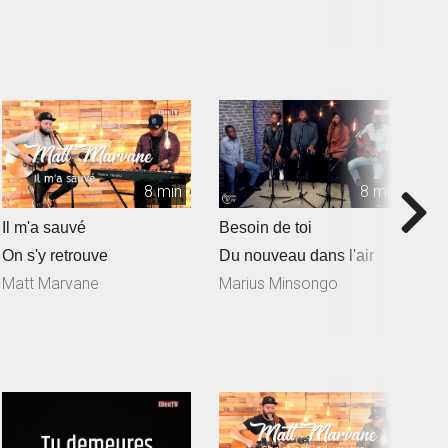
8 min
8 min
Il m'a sauvé
Besoin de toi
T
On s'y retrouve
Du nouveau dans l'air
D
Matt Marvane
Marius Minsongo