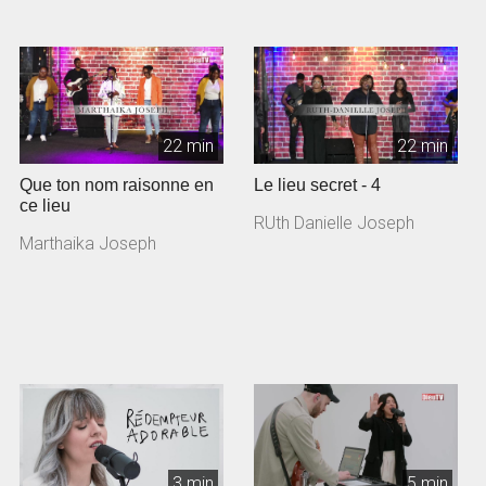
22 min
22 min
Que ton nom raisonne en
Le lieu secret - 4
ce lieu
RUth Danielle Joseph
Marthaika Joseph
3 min
5 min