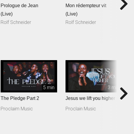
Prologue de Jean
Mon rédempteur vit
Je
(Live)
(Live)
(
Rolf Schneider
Rolf Schneider
R
5 min
3 min
The Pledge Part 2
Jesus we lift you higher
T
Proclaim Music
Proclain Music
P