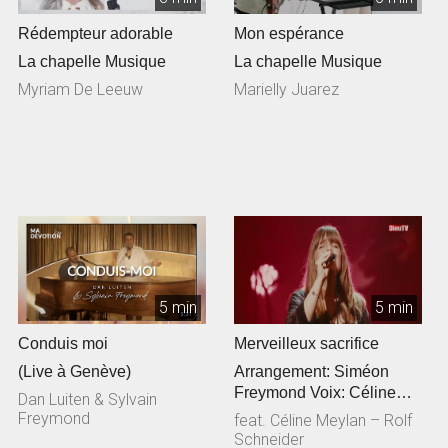
Rédempteur adorable
Mon espérance
La chapelle Musique
La chapelle Musique
Myriam De Leeuw
Marielly Juarez
5 min
5 min
Conduis moi
Merveilleux sacrifice
(Live à Genève)
Arrangement: Siméon
Freymond Voix: Céline
Dan Luiten & Sylvain
Meylan Guitare
Freymond
feat. Céline Meylan – Rolf
acoustique: Rolf Sc...
Schneider