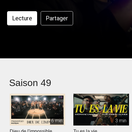
Lecture
Partager
Saison 49
6 min
3 min
Dieu de l'impossible
Tu es la vie