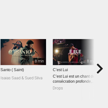
8 min
8 min
Santo ( Saint)
C’est Lui
R
C’est Lui est un chant de
Isaias Saad & Sued Silva
consécration profonde,
inspiré de Jean 3.30 : « I...
Drops