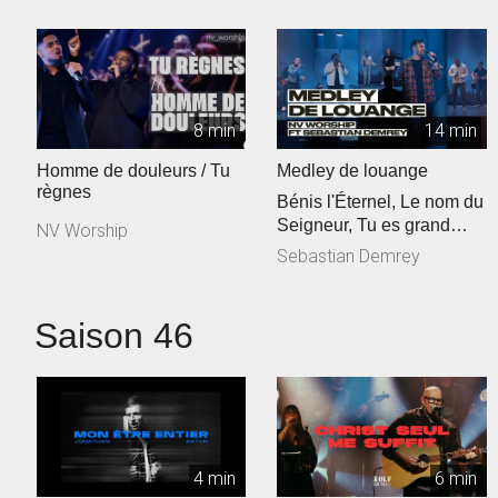
8 min
14 min
Homme de douleurs / Tu
Medley de louange
règnes
Bénis l'Éternel, Le nom du
Seigneur, Tu es grand
NV Worship
Seigneur
Sebastian Demrey
Saison 46
4 min
6 min