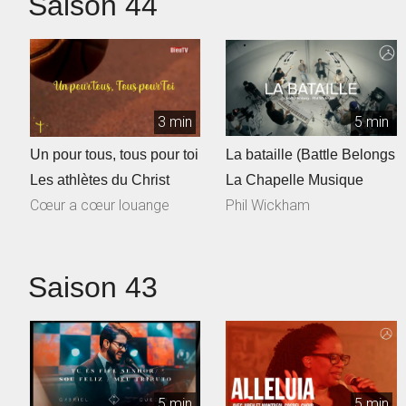
Saison 44
3 min
5 min
Un pour tous, tous pour toi
La bataille (Battle Belongs
Les athlètes du Christ
La Chapelle Musique
Cœur a cœur louange
Phil Wickham
Saison 43
5 min
5 min