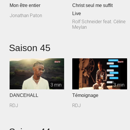
Mon être entier
Christ seul me suffit
Live
Jonathan Paton
Rolf Schneider feat. Céline
Meylan
Saison 45
3 min
3 min
DANCEHALL
Témoignage
RDJ
RDJ