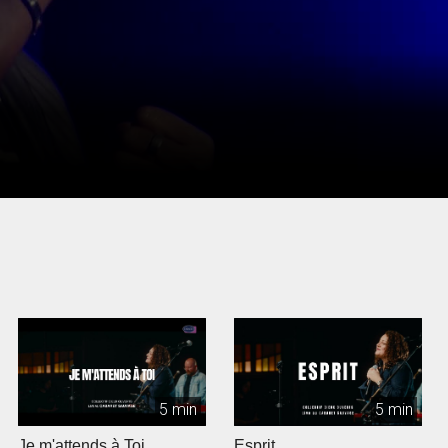
5 min
5 min
Je m'attends à Toi
Esprit