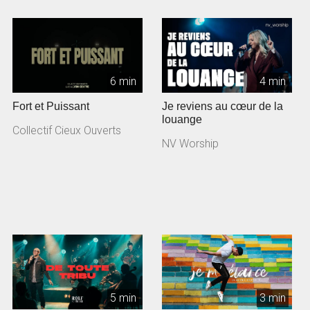
6 min
4 min
Fort et Puissant
Je reviens au cœur de la
louange
Collectif Cieux Ouverts
NV Worship
5 min
3 min