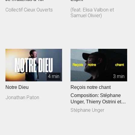
Collectif Cieux Ouverts
(feat. Elisa Valbon et
Samuel Olivier)
4 min
3 min
Notre Dieu
Reçois notre chant
Composition: Stéphane
Jonathan Paton
Unger, Thierry Ostrini et
Siméon Freymond
Stéphane Unger