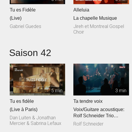
Tu es Fidèle
Alleluia
(Live)
La chapelle Musique
Gabriel Guedes
Jireh et Montreal Gospel
Choir
Saison 42
5 min
3 min
Tu es fidèle
Ta tendre voix
(Live à Paris)
Voix/Guitare acoustique:
Rolf Schneider Trio
Dan Luiten & Jonathan
cordes: Philippe & Jessica
Mercier & Sabrina Lefaux
Rolf Schneider
Talec, ...