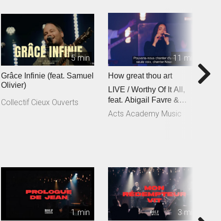
5 min
11 min
Grâce Infinie (feat. Samuel
How great thou art
C
Olivier)
LIVE / Worthy Of It All,
f
feat. Abigail Favre &
C
Collectif Cieux Ouverts
Esben Engholm
Acts Academy Music
A
1 min
3 min