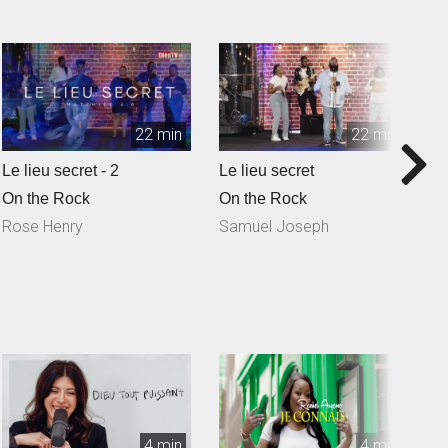
22 min
22 min
Le lieu secret - 2
Le lieu secret
Q
S
On the Rock
On the Rock
O
Rose Henry
Samuel Joseph
N
4 min
4 min