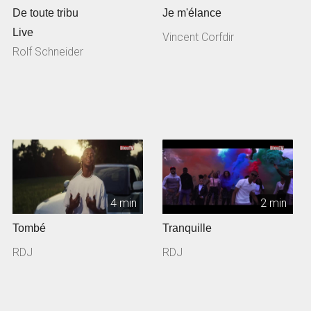
De toute tribu
Je m'élance
Live
Vincent Corfdir
Rolf Schneider
4 min
2 min
Tombé
Tranquille
RDJ
RDJ