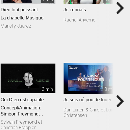
Dieu tout puissant
Je connais
T
La chapelle Musique
Rachel Anyeme
S
L
Marielly Juarez
3 min
3 min
Oui Dieu est capable
Je suis né pour te louer
T
Concept/Animation:
M
Dan Luiten & Chris et Laura
Siméon Freymond
Christensen
D
Composition: Sylvain
Sylvain Freymond et
Freymond en collaborat...
Christian Frappier