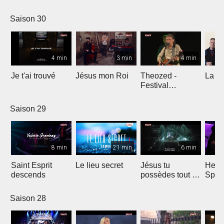
Comp
Yout
Saison 30
4 min
3 min
4 min
Je t'ai trouvé
Jésus mon Roi
Theozed -
La cl
Festival
Gagnière
Saison 29
8 min
21 min
6 min
Saint Esprit
Le lieu secret
Jésus tu
He W
descends
possèdes tout en
Spar
nous
Saison 28