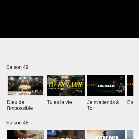
Saison 49
6 min
3 min
5 min
Dieu de
Tu es la vie
Je m'attends à
Espri
l'impossible
Toi
Saison 48