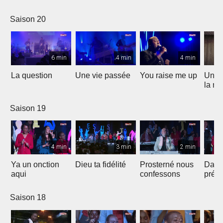
Saison 20
6 min
4 min
4 min
La question
Une vie passée
You raise me up
Une b
la me
Saison 19
4 min
3 min
2 min
Ya un onction
Dieu ta fidélité
Prosterné nous
Dans
aqui
confessons
prés
Saison 18