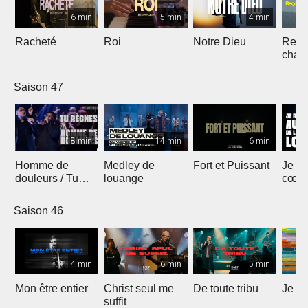
6 min
5 min
4 min
Racheté
Roi
Notre Dieu
Reçoi
chan
Saison 47
8 min
14 min
6 min
Homme de
Medley de
Fort et Puissant
Je re
douleurs / Tu
louange
cœur 
règnes
loua
Saison 46
4 min
6 min
5 min
Mon être entier
Christ seul me
De toute tribu
Je m
suffit