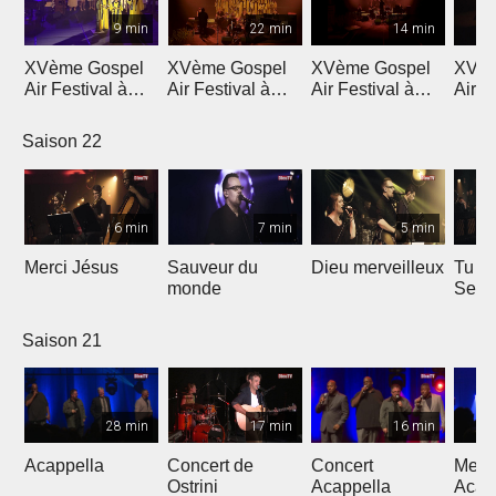
9 min
22 min
14 min
XVème Gospel
XVème Gospel
XVème Gospel
XVèm
Air Festival à
Air Festival à
Air Festival à
Air F
Martigny
Martigny
Martigny
Mart
Saison 22
6 min
7 min
5 min
Merci Jésus
Sauveur du
Dieu merveilleux
Tu es
monde
Seig
Saison 21
28 min
17 min
16 min
Acappella
Concert de
Concert
Mega
Ostrini
Acappella
Acap