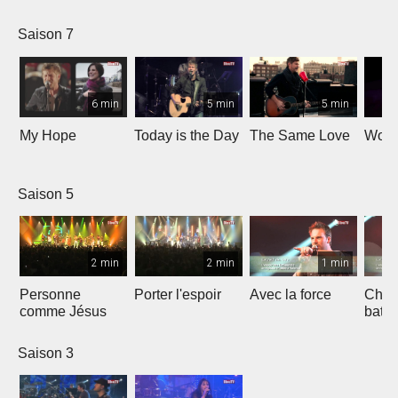
Saison 7
6 min
5 min
5 min
My Hope
Today is the Day
The Same Love
Wond
Saison 5
2 min
2 min
1 min
Personne
Porter l'espoir
Avec la force
Chaq
comme Jésus
batt
Saison 3