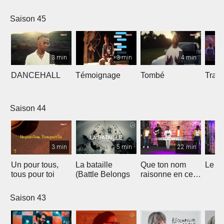
Saison 45
3 min
3 min
4 min
DANCEHALL
Témoignage
Tombé
Tranq
Saison 44
3 min
5 min
22 min
Un pour tous,
La bataille
Que ton nom
Le li
tous pour toi
(Battle Belongs
raisonne en ce
lieu
Saison 43