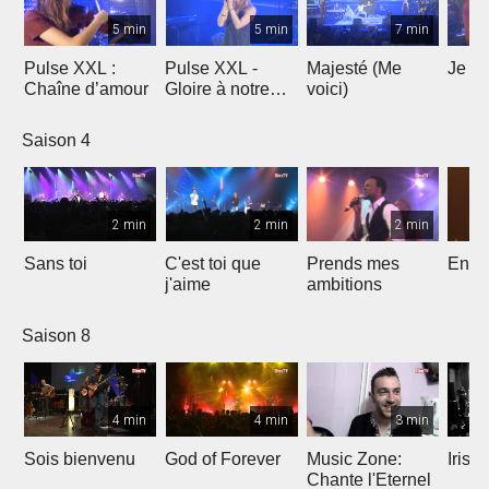
5 min
5 min
7 min
Pulse XXL :
Pulse XXL -
Majesté (Me
Je te
Chaîne d’amour
Gloire à notre
voici)
Dieu
Saison 4
2 min
2 min
2 min
Sans toi
C'est toi que
Prends mes
Entre
j'aime
ambitions
Saison 8
4 min
4 min
3 min
Sois bienvenu
God of Forever
Music Zone:
Irish
Chante l'Eternel