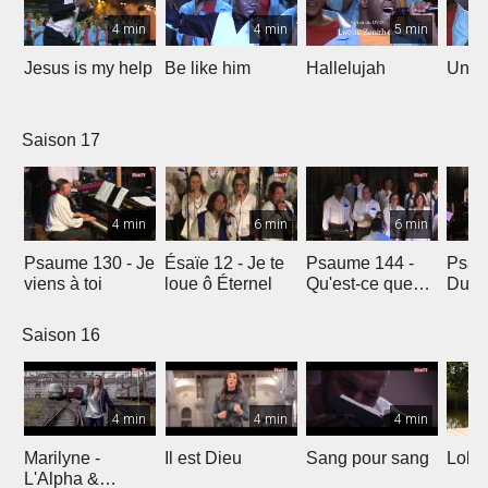
4 min
4 min
5 min
Jesus is my help
Be like him
Hallelujah
Un jo
Saison 17
4 min
6 min
6 min
Psaume 130 - Je
Ésaïe 12 - Je te
Psaume 144 -
Psau
viens à toi
loue ô Éternel
Qu'est-ce que
Du le
l'homme ?
soleil
Saison 16
4 min
4 min
4 min
Marilyne -
Il est Dieu
Sang pour sang
Lola
L'Alpha &