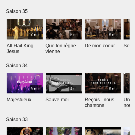
Saison 35
10 min
8 min
5 min
All Hail King
Que ton règne
De mon coeur
Senti
Jesus
vienne
Saison 34
8 min
4 min
5 min
Majestueux
Sauve-moi
Reçois - nous
Un so
chantons
nouv
Saison 33