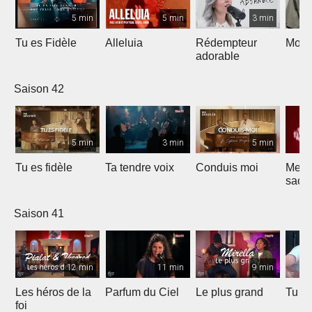
5 min
5 min
3 min
Tu es Fidèle
Alleluia
Rédempteur
Mon 
adorable
Saison 42
5 min
3 min
5 min
Tu es fidèle
Ta tendre voix
Conduis moi
Merve
sacri
Saison 41
12 min
11 min
9 min
Les héros de la
Parfum du Ciel
Le plus grand
Tu ét
foi