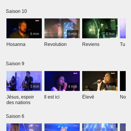
Saison 10
6 min
6 min
4 min
Hosanna
Revolution
Reviens
Tu e
Saison 9
3 min
4 min
4 min
Jésus, espoir
Il est ici
Élevé
Noël
des nations
Saison 6