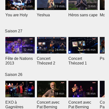
5 min
19 min
3 min
You are Holy
Yeshua
Héros sans cape
Moi e
Saison 27
32 min
26 min
18 min
Fête de Nations
Concert
Concert
Psau
2013
Théozed 2
Théozed 1
Saison 26
19 min
18 min
18 min
EXO à
Concert avec
Concert avec
Conc
Gagnières
Pat Berning
Pat Berning
Pat 