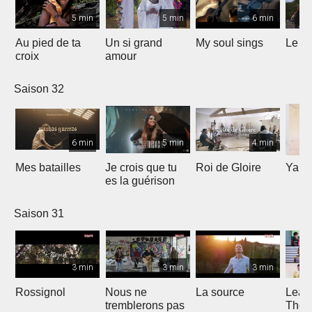
5 min
5 min
6 min
Au pied de ta
Un si grand
My soul sings
Le pr
croix
amour
Saison 32
6 min
5 min
4 min
Mes batailles
Je crois que tu
Roi de Gloire
Yahw
es la guérison
Saison 31
3 min
3 min
3 min
Rossignol
Nous ne
La source
Lean
tremblerons pas
The