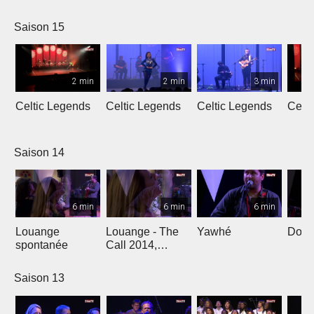
L'Oméga
Saison 15
2 min
2 min
3 min
Celtic Legends
Celtic Legends
Celtic Legends
Celt
Saison 14
6 min
6 min
6 min
Louange
Louange - The
Yawhé
Down 
spontanée
Call 2014,
Genève
Saison 13