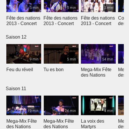
3 min
5 min
3 min
Fête des nations
Fête des nations
Fête des nations
Conc
2013 - Concert
2013 - Concert
2013 - Concert
des n
(201
Saison 12
9 min
5 min
54 min
Feu du réveil
Tu es bon
Mega-Mix Fête
Mega
des Nations
des 
Saison 11
19 min
26 min
4 min
Mega-Mix Fête
Mega-Mix Fête
La voix des
Mega
des Nations
des Nations
Martyrs
des 