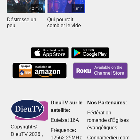
2 min
1 min
Déstresse un
Qui pourrait
peu
combler le vide
DieuTV sur le
Nos Partenaires:
satellite:
Fédération
Eutelsat 16A
romande d’Églises
Copyright ©
évangéliques
Fréquence:
DieuTV 2026 ,
12562.25MHz
Connaitredieu.com