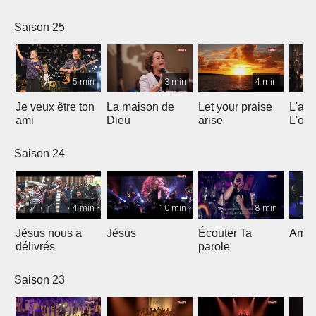
Saison 25
5 min
3 min
4 min
Je veux être ton
La maison de
Let your praise
L'alp
ami
Dieu
arise
L'om
Saison 24
4 min
10 min
8 min
Jésus nous a
Jésus
Écouter Ta
Ami S
délivrés
parole
Saison 23