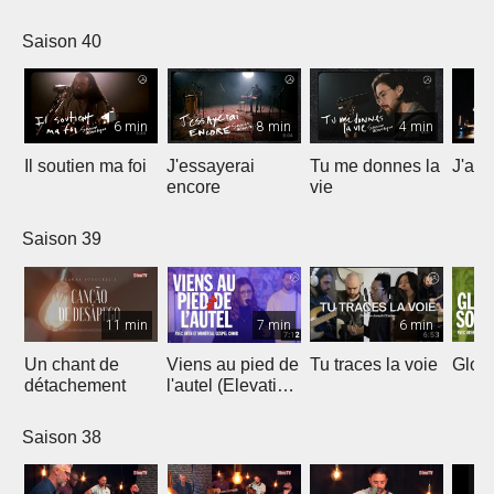
Saison 40
6 min
8 min
4 min
Il soutien ma foi
J'essayerai
Tu me donnes la
J'ai 
encore
vie
Saison 39
11 min
7 min
6 min
Un chant de
Viens au pied de
Tu traces la voie
Gloir
détachement
l'autel (Elevation
Worship)
Saison 38