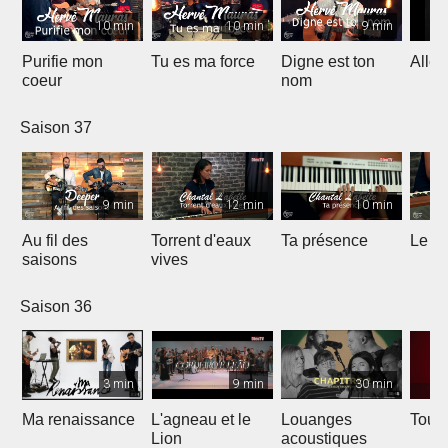
10 min
10 min
9 min
Purifie mon
Tu es ma force
Digne est ton
Allél
coeur
nom
Saison 37
9 min
12 min
10 min
Au fil des
Torrent d'eaux
Ta présence
Le sa
saisons
vives
Saison 36
3 min
9 min
30 min
Ma renaissance
L'agneau et le
Louanges
Tout 
Lion
acoustiques