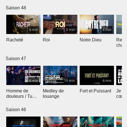
Saison 48
6 min
5 min
4 min
Racheté
Roi
Notre Dieu
Reçoi
chan
Saison 47
8 min
14 min
6 min
Homme de
Medley de
Fort et Puissant
Je re
douleurs / Tu
louange
cœur 
règnes
loua
Saison 46