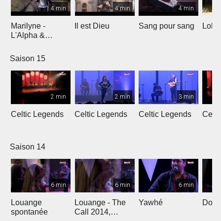
4 min
4 min
4 min
Marilyne -
Il est Dieu
Sang pour sang
Lola
L'Alpha &
L'Oméga
Saison 15
2 min
2 min
3 min
Celtic Legends
Celtic Legends
Celtic Legends
Celt
Saison 14
6 min
6 min
6 min
Louange
Louange - The
Yawhé
Down 
spontanée
Call 2014,