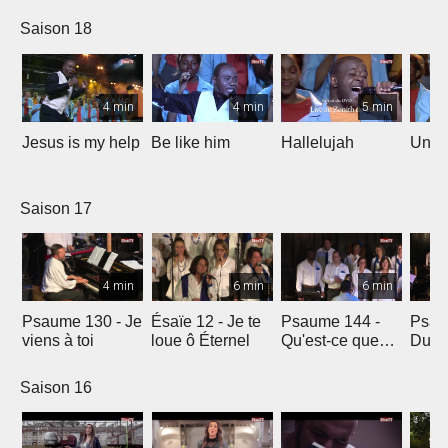
Saison 18
4 min
4 min
5 min
Jesus is my help
Be like him
Hallelujah
Un jo
Saison 17
4 min
6 min
6 min
Psaume 130 - Je
Ésaïe 12 - Je te
Psaume 144 -
Psau
viens à toi
loue ô Éternel
Qu'est-ce que
Du le
l'homme ?
soleil
Saison 16