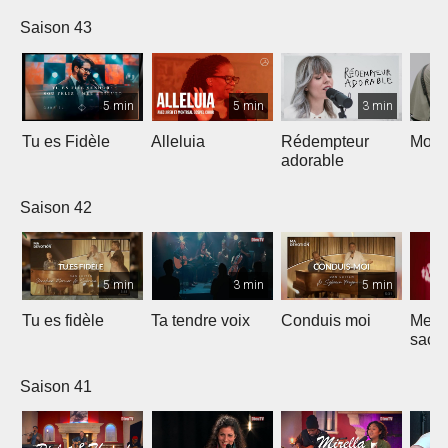
Saison 43
5 min
5 min
3 min
Tu es Fidèle
Alleluia
Rédempteur
Mon 
adorable
Saison 42
5 min
3 min
5 min
Tu es fidèle
Ta tendre voix
Conduis moi
Merve
sacri
Saison 41