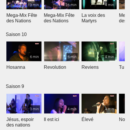
19 min
26 min
4 min
Mega-Mix Fête
Mega-Mix Fête
La voix des
Mega
des Nations
des Nations
Martyrs
des 
Saison 10
6 min
6 min
4 min
Hosanna
Revolution
Reviens
Tu e
Saison 9
3 min
4 min
4 min
Jésus, espoir
Il est ici
Élevé
Noël
des nations