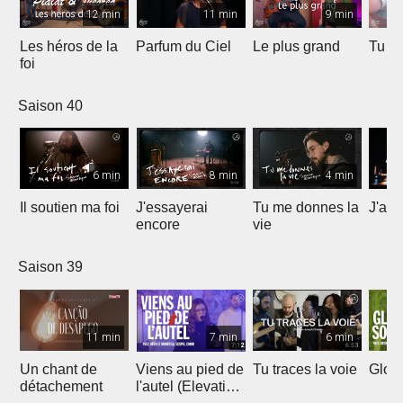
12 min
11 min
9 min
Les héros de la
Parfum du Ciel
Le plus grand
Tu ét
foi
Saison 40
6 min
8 min
4 min
Il soutien ma foi
J'essayerai
Tu me donnes la
J'ai 
encore
vie
Saison 39
11 min
7 min
6 min
Un chant de
Viens au pied de
Tu traces la voie
Gloir
détachement
l'autel (Elevation