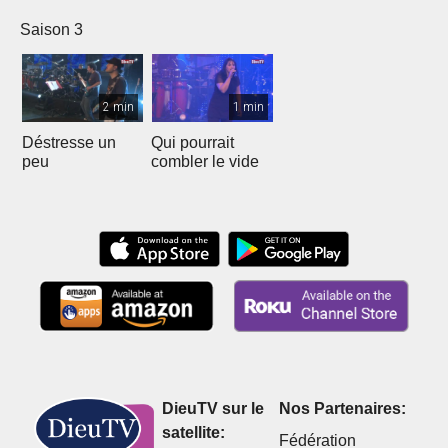
Saison 3
2 min
1 min
Déstresse un
Qui pourrait
peu
combler le vide
DieuTV sur le
Nos Partenaires:
satellite:
Fédération