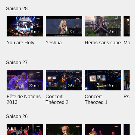
nous
Saison 28
5 min
19 min
3 min
You are Holy
Yeshua
Héros sans cape
Moi e
Saison 27
32 min
26 min
18 min
Fête de Nations
Concert
Concert
Psau
2013
Théozed 2
Théozed 1
Saison 26