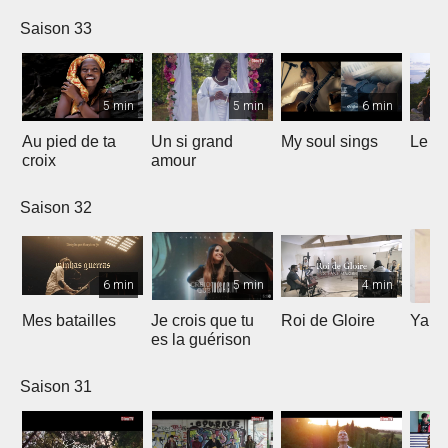
Saison 33
5 min
5 min
6 min
Au pied de ta
Un si grand
My soul sings
Le pr
croix
amour
Saison 32
6 min
5 min
4 min
Mes batailles
Je crois que tu
Roi de Gloire
Yahw
es la guérison
Saison 31