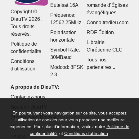
Eutelsat 16A
romande d’Églises
Copyright ©
évangéliques
Fréquence:
DieuTV 2026 ,
12562.25MHz
Connaitredieu.com
Tous droits
Polarisation
RDF Édition
réservés.
horizontale
Librairie
Politique de
Symbol Rate:
Chrétienne CLC
confidentialité
30MBaud
Tous nos
Conditions
Modcod: 8PSK
partenaires...
d'utilisation
2 3
A propos de DieuTV:
Contactez-nous
Soutenir DieuTV
En poursuivant votre navigation sur ce site, vous acceptez
Présentation DieuTV
l’utilisation de cookies pour vous proposer une meilleure
expérience. Pour plus d’information, visitez notre
Politique de
Nos Partenaires
confidentialité
, et
Conditions d'utilisation
.
LA Dot...