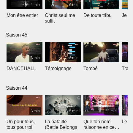
4 min
6 min
5 min
Mon être entier
Christ seul me
De toute tribu
Je m
suffit
Saison 45
3 min
3 min
4 min
DANCEHALL
Témoignage
Tombé
Tranq
Saison 44
3 min
5 min
22 min
Un pour tous,
La bataille
Que ton nom
Le li
tous pour toi
(Battle Belongs
raisonne en ce
lieu