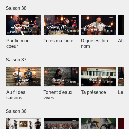
Worship)
Saison 38
10 min
10 min
9 min
Purifie mon
Tu es ma force
Digne est ton
Allél
coeur
nom
Saison 37
9 min
12 min
10 min
Au fil des
Torrent d'eaux
Ta présence
Le sa
saisons
vives
Saison 36