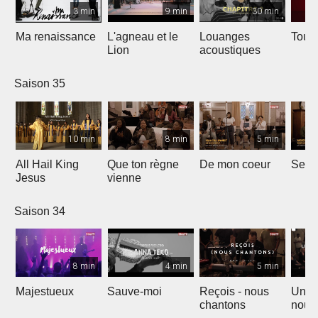
3 min
9 min
30 min
Ma renaissance
L'agneau et le
Louanges
Tout 
Lion
acoustiques
Saison 35
10 min
8 min
5 min
All Hail King
Que ton règne
De mon coeur
Senti
Jesus
vienne
Saison 34
8 min
4 min
5 min
Majestueux
Sauve-moi
Reçois - nous
Un so
chantons
nouv