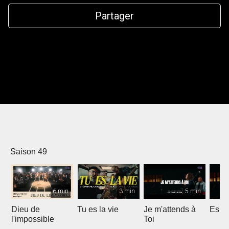
Partager
Saison 49
6 min
3 min
5 min
Dieu de
Tu es la vie
Je m'attends à
Espri
l'impossible
Toi