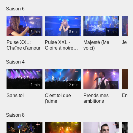
Saison 6
5 min
5 min
7 min
Pulse XXL :
Pulse XXL -
Majesté (Me
Je te
Chaîne d’amour
Gloire à notre
voici)
Dieu
Saison 4
2 min
2 min
2 min
Sans toi
C'est toi que
Prends mes
Entre
j'aime
ambitions
Saison 8