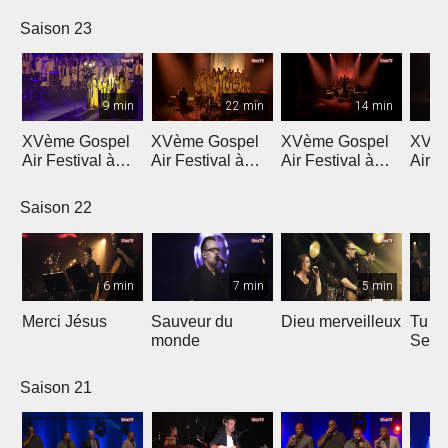
Saison 23
9 min
22 min
14 min
XVème Gospel
XVème Gospel
XVème Gospel
XVèm
Air Festival à
Air Festival à
Air Festival à
Air F
Martigny
Martigny
Martigny
Mart
Saison 22
6 min
7 min
5 min
Merci Jésus
Sauveur du
Dieu merveilleux
Tu es
monde
Seig
Saison 21