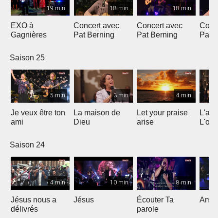
19 min
18 min
18 min
EXO à
Concert avec
Concert avec
Conc
Gagnières
Pat Berning
Pat Berning
Pat 
Saison 25
5 min
3 min
4 min
Je veux être ton
La maison de
Let your praise
L'alp
ami
Dieu
arise
L'om
Saison 24
4 min
10 min
8 min
Jésus nous a
Jésus
Écouter Ta
Ami S
délivrés
parole