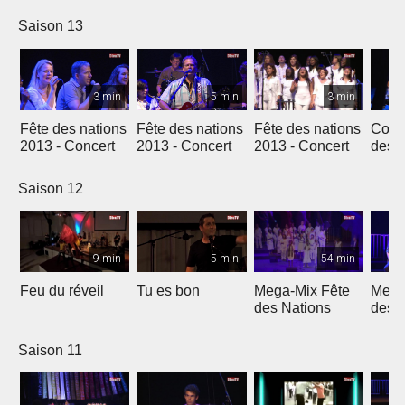
Genève
Saison 13
3 min
5 min
3 min
Fête des nations
Fête des nations
Fête des nations
Conc
2013 - Concert
2013 - Concert
2013 - Concert
des n
(201
Saison 12
9 min
5 min
54 min
Feu du réveil
Tu es bon
Mega-Mix Fête
Mega
des Nations
des 
Saison 11