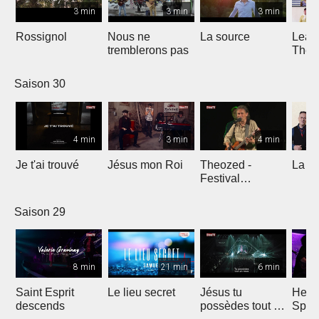
3 min
3 min
3 min
Rossignol
Nous ne
La source
Lean
tremblerons pas
The
Comp
Yout
Saison 30
4 min
3 min
4 min
Je t'ai trouvé
Jésus mon Roi
Theozed -
La cl
Festival
Gagnière
Saison 29
8 min
21 min
6 min
Saint Esprit
Le lieu secret
Jésus tu
He W
descends
possèdes tout en
Spar