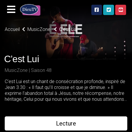
Accueil
MusicZone
C’est Lui
C’est Lui
MusicZone | Saison 48
C’est Lui est un chant de consécration profonde, inspiré de
Jean 3.30 : « Il faut qu’Il croisse et que je diminue. » Il
exprime l’abandon total à Jésus, notre récompense, notre
héritage, Celui pour qui nous vivons et que nous attendons.
Un cri de l’âme qui choisit de perdre tout… avec joie, pour
gagner Christ.
Lecture