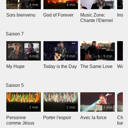
4 min
4 min
3 min
Sois bienvenu
God of Forever
Music Zone:
Irish
Chante l'Eternel
Saison 7
6 min
5 min
5 min
My Hope
Today is the Day
The Same Love
Wond
Saison 5
2 min
2 min
1 min
Personne
Porter l'espoir
Avec la force
Chaq
comme Jésus
batt