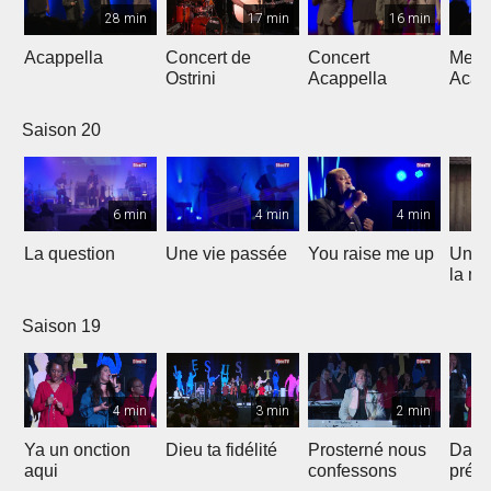
28 min
17 min
16 min
Acappella
Concert de
Concert
Mega
Ostrini
Acappella
Acap
Saison 20
6 min
4 min
4 min
La question
Une vie passée
You raise me up
Une b
la me
Saison 19
4 min
3 min
2 min
Ya un onction
Dieu ta fidélité
Prosterné nous
Dans
aqui
confessons
prés